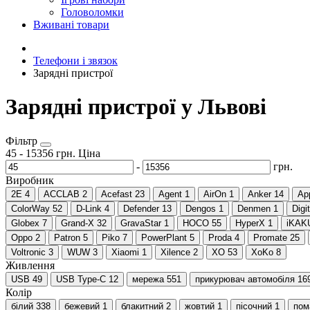
Головоломки
Вживані товари
Телефони і звязок
Зарядні пристрої
Зарядні пристрої у Львові
Фільтр
45
-
15356
грн.
Ціна
-
грн.
Виробник
2E
4
ACCLAB
2
Acefast
23
Agent
1
AirOn
1
Anker
14
Ap
ColorWay
52
D-Link
4
Defender
13
Dengos
1
Denmen
1
Digi
Globex
7
Grand-X
32
GravaStar
1
HOCO
55
HyperX
1
iKAK
Oppo
2
Patron
5
Piko
7
PowerPlant
5
Proda
4
Promate
25
Voltronic
3
WUW
3
Xiaomi
1
Xilence
2
XO
53
XoKo
8
Живлення
USB
49
USB Type-C
12
мережа
551
прикурювач автомобіля
16
Колір
білий
338
бежевий
1
блакитний
2
жовтий
1
пісочний
1
пом