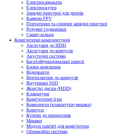
Електросамокати
Електроскутер
Зарядні пристрої для дронів
Камери FPV
Портативні та сонячні зарядні пристрої
Розумні годинники
Смарт-кільця
Комп'ютерні комплектуючі
Аксесуари до HDD
Аксесуари до корпусів
Акустичні системи
Багатофункціональні панелі
Блоки живлення
Відеокарти
Вентилятори до корпусів
Внутрішні SSD
Жорсткі диски (HDD)
Клавіатури
Комп'ютерні ігри
Комплекти (клавіатура+мишка)
Корпуси
Кулери до процесорів
Мишки
Модулі пам'яті для комп'ютера
Операційні системи