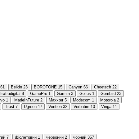
61
Belkin
23
BOROFONE
15
Canyon
66
Choetech
22
Extradigital
8
GamePro
1
Garmin
3
Gelius
1
Gembird
23
ovo
1
MadeInFuture
2
Maxxter
5
Modecom
1
Motorola
2
Trust
7
Ugreen
17
Vention
32
Verbatim
10
Vinga
11
тий
7
фіолетовий
1
червоний
2
чорний
357