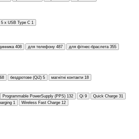
5 x USB Type C
1
динника
408
для телефону
487
для фітнес-браслета
355
68
бездротове (Qi2)
5
магнітні контакти
18
Programmable PowerSupply (PPS)
132
Qi
9
Quick Charge
31
harging
1
Wireless Fast Charge
12