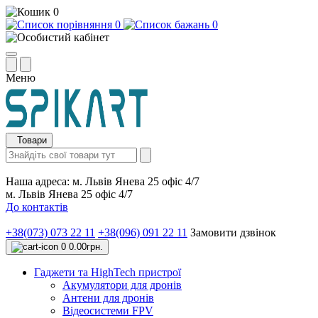
0
0
0
Меню
Товари
Наша адреса:
м. Львів Янева 25 офіс 4/7
м. Львів Янева 25 офіс 4/7
До контактів
+38(073) 073 22 11
+38(096) 091 22 11
Замовити дзвінок
0
0.00грн.
Гаджети та HighTech пристрої
Акумулятори для дронів
Антени для дронів
Відеосистеми FPV