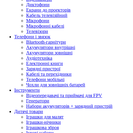
Диктофони
Екрани до проекторів
Кабель телевізійний
Мікрофони
Мікрофонні кабелі
Телевізори
Телефони і звязок
Bluetooth-гарнітури
Акумулятори внутрішні
Акумулятори зовнішні
Аудіотехніка
Електронні книги
Зарядні пристрої
Кабелі та перехідники
Телефони мобільні
Чохли для зовнішніх батарей
Інструменти
Відеопередавачі та приймачі для FPV
Генератори
Набори акумуляторів + зарядний пристрій
Дитячі товари
Іграшки для малят
Іграшки-нічники
Іграшкова зброя
Ігрові набори