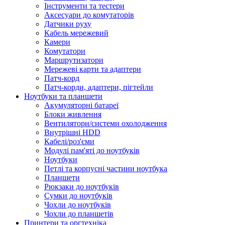
Інструменти та тестери
Аксесуари до комутаторів
Датчики руху
Кабель мережевий
Камери
Комутатори
Маршрутизатори
Мережеві карти та адаптери
Патч-корд
Патч-корди, адаптери, пігтейли
Ноутбуки та планшети
Акумуляторні батареї
Блоки живлення
Вентилятори/системи охолодження
Внутрішні HDD
Кабелі/роз'єми
Модулі пам'яті до ноутбуків
Ноутбуки
Петлі та корпусні частини ноутбука
Планшети
Рюкзаки до ноутбуків
Сумки до ноутбуків
Чохли до ноутбуків
Чохли до планшетів
Принтери та оргтехніка