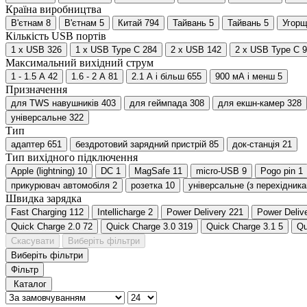
Країна виробництва
В'єтнам
8
В'єтнам
5
Китай
794
Тайвань
5
Тайвань
5
Угор
Кількість USB портів
1 x USB
326
1 x USB Type C
284
2 x USB
142
2 x USB Type C
9
Максимальний вихідний струм
1 - 1.5 А
42
1.6 - 2 А
81
2.1 А і більш
655
900 мА і менш
5
Призначення
для TWS навушників
403
для геймпада
308
для екшн-камер
328
універсальне
322
Тип
адаптер
651
бездротовий зарядний пристрій
85
док-станція
21
Тип вихідного підключення
Apple (lightning)
10
DC
1
MagSafe
11
micro-USB
9
Pogo pin
1
прикурювач автомобіля
2
розетка
10
універсальне (з перехідника
Швидка зарядка
Fast Charging
112
Intellicharge
2
Power Delivery
221
Power Delive
Quick Charge 2.0
72
Quick Charge 3.0
319
Quick Charge 3.1
5
Qu
Скасувати
Виберіть фільтри
Виберіть фільтри
Фільтр
Каталог