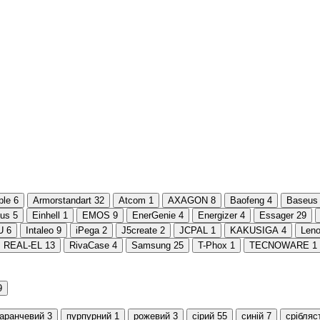
ple
6
Armorstandart
32
Atcom
1
AXAGON
8
Baofeng
4
Baseus
tus
5
Einhell
1
EMOS
9
EnerGenie
4
Energizer
4
Essager
29
U
6
Intaleo
9
iPega
2
J5create
2
JCPAL
1
KAKUSIGA
4
Len
REAL-EL
13
RivaCase
4
Samsung
25
T-Phox
1
TECNOWARE
1
9
аранчевий
3
пурпурний
1
рожевий
3
сірий
55
синій
7
срібляс