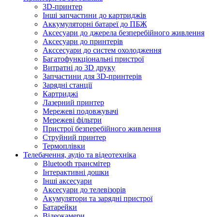
3D-принтер
Інші запчастини до картриджів
Аккумуляторні батареї до ПБЖ
Аксесуари до джерела безперебійного живлення
Аксесуари до принтерів
Акссесуари до систем охолодження
Багатофункціональні пристрої
Витратні до 3D друку
Запчастини для 3D-принтерів
Зарядні станції
Картриджі
Лазерний принтер
Мережеві подовжувачі
Мережеві фільтри
Пристрої безперебійного живлення
Струйний принтер
Термоплівки
Телебачення, аудіо та відеотехніка
Bluetooth трансмітер
Інтерактивні дошки
Інші аксесуари
Аксесуари до телевізорів
Акумулятори та зарядні пристрої
Батарейки
Відеокамери