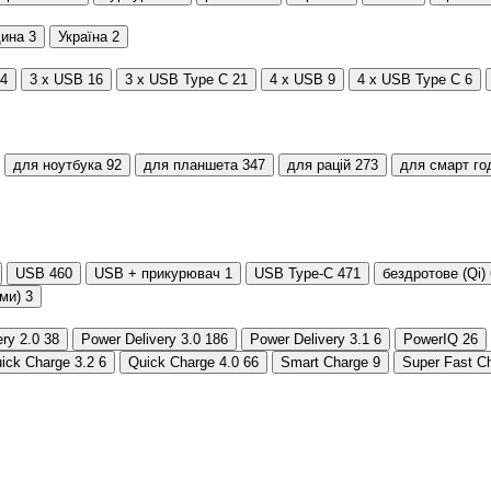
щина
3
Україна
2
4
3 x USB
16
3 x USB Type C
21
4 x USB
9
4 x USB Type C
6
для ноутбука
92
для планшета
347
для рацій
273
для смарт го
USB
460
USB + прикурювач
1
USB Type-C
471
бездротове (Qi)
ми)
3
ry 2.0
38
Power Delivery 3.0
186
Power Delivery 3.1
6
PowerIQ
26
ick Charge 3.2
6
Quick Charge 4.0
66
Smart Charge
9
Super Fast C