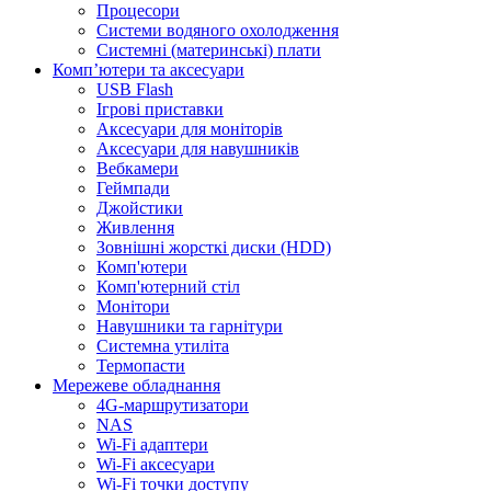
Процесори
Системи водяного охолодження
Системні (материнські) плати
Компʼютери та аксесуари
USB Flash
Ігрові приставки
Аксесуари для моніторів
Аксесуари для навушників
Вебкамери
Геймпади
Джойстики
Живлення
Зовнішні жорсткі диски (HDD)
Комп'ютери
Комп'ютерний стіл
Монітори
Навушники та гарнітури
Системна утиліта
Термопасти
Мережеве обладнання
4G-маршрутизатори
NAS
Wi-Fi адаптери
Wi-Fi аксесуари
Wi-Fi точки доступу