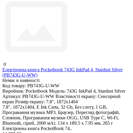
0
Електронна книга Pocketbook 743G InkPad 4, Stardust Silver
(PB743G-U-WW)
Немає в наявності
Код товару:
PB743G-U-WW
Виробник:
Pocketbook
Модель:
743G InkPad 4, Stardust Silver
Артикул:
PB743G-U-WW
Властивості екрану:
Сенсорний
екран
Розмір екрану:
7.8", 1872x1404
7.8", 1872x1404, E Ink Carta, 32 Gb, Без слоту, 1 GB,
Програвання музики MP3, Браузер, Перегляд фотографій,
Словник, Програвання музики OGG, USB Type C, Wi-Fi,
Bluetooth, сірий, 2000 мАг, 134 х 189.5 х 7.95 мм, 265 г
Електронна книга PocketBook 74..