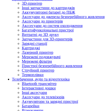
3D-принтер
Інші запчастини до картриджів
Аккумуляторні батареї до ПБЖ
Аксесуари до джерела безперебійного живлення
Аксесуари до принтерів
Акссесуари до систем охолодження
Багатофункціональні пристрої
Витратні до 3D друку
Запчастини для 3D-принтерів
Зарядні станції
Картриджі
Лазерний принтер
Мережеві подовжувачі
Мережеві фільтри
Пристрої безперебійного живлення
Струйний принтер
Термоплівки
Телебачення, аудіо та відеотехніка
Bluetooth трансмітер
Інтерактивні дошки
Інші аксесуари
Аксесуари до телевізорів
Акумулятори та зарядні пристрої
Батарейки
Відеокамери