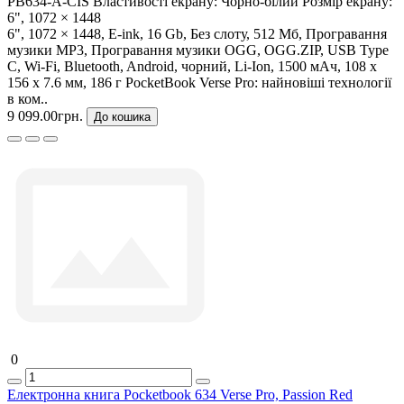
PB634-A-CIS
Властивості екрану:
Чорно-білий
Розмір екрану:
6", 1072 × 1448
6", 1072 × 1448, E-ink, 16 Gb, Без слоту, 512 Мб, Програвання
музики MP3, Програвання музики OGG, OGG.ZIP, USB Type
C, Wi-Fi, Bluetooth, Android, чорний, Li-Ion, 1500 мАч, 108 x
156 x 7.6 мм, 186 г PocketBook Verse Pro: найновіші технології
в ком..
9 099.00грн.
До кошика
0
Електронна книга Pocketbook 634 Verse Pro, Passion Red