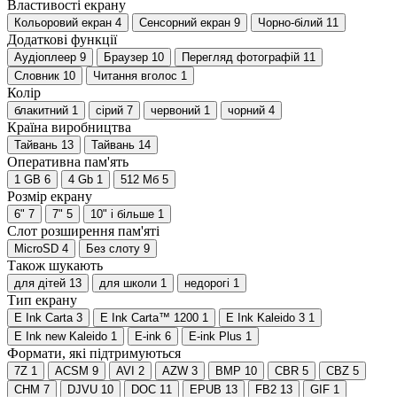
Властивості екрану
Кольоровий екран
4
Сенсорний екран
9
Чорно-білий
11
Додаткові функції
Аудіоплеер
9
Браузер
10
Перегляд фотографій
11
Словник
10
Читання вголос
1
Колір
блакитний
1
сірий
7
червоний
1
чорний
4
Країна виробництва
Тайвань
13
Тайвань
14
Оперативна пам'ять
1 GB
6
4 Gb
1
512 Мб
5
Розмір екрану
6"
7
7"
5
10" і більше
1
Слот розширення пам'яті
MicroSD
4
Без слоту
9
Також шукають
для дітей
13
для школи
1
недорогі
1
Тип екрану
E Ink Carta
3
E Ink Carta™ 1200
1
E Ink Kaleido 3
1
E Ink new Kaleido
1
E-ink
6
E-ink Plus
1
Формати, які підтримуються
7Z
1
ACSM
9
AVI
2
AZW
3
BMP
10
CBR
5
CBZ
5
CHM
7
DJVU
10
DOC
11
EPUB
13
FB2
13
GIF
1