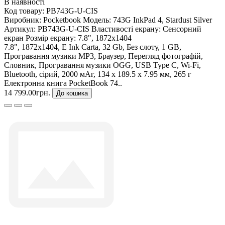
В наявності
Код товару:
PB743G-U-CIS
Виробник:
Pocketbook
Модель:
743G InkPad 4, Stardust Silver
Артикул:
PB743G-U-CIS
Властивості екрану:
Сенсорний
екран
Розмір екрану:
7.8", 1872x1404
7.8", 1872x1404, E Ink Carta, 32 Gb, Без слоту, 1 GB,
Програвання музики MP3, Браузер, Перегляд фотографій,
Словник, Програвання музики OGG, USB Type C, Wi-Fi,
Bluetooth, сірий, 2000 мАг, 134 х 189.5 х 7.95 мм, 265 г
Електронна книга PocketBook 74..
14 799.00грн.
До кошика