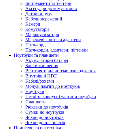
Інструменти та тестери
Аксесуари до комутаторів
Датчики руху
Кабель мережевий
Камери
Комутатори
Маршрутизатори
Мережеві карти та адаптери
Патч-корд
Патч-корди, адаптери, пігтейли
Ноутбуки та планшети
Акумуляторні батареї
Блоки живлення
Вентилятори/системи охолодження
Внутрішні HDD
Кабелі/роз'єми
Модулі пам'яті до ноутбуків
Ноутбуки
Петлі та корпусні частини ноутбука
Планшети
Рюкзаки до ноутбуків
Сумки до ноутбуків
Чохли до ноутбуків
Чохли до планшетів
Принтери та оргтехніка