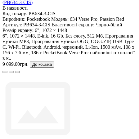
(PB634-3-CIS)
В наявності
Код товару:
PB634-3-CIS
Виробник:
Pocketbook
Модель:
634 Verse Pro, Passion Red
Артикул:
PB634-3-CIS
Властивості екрану:
Чорно-білий
Розмір екрану:
6", 1072 × 1448
6", 1072 × 1448, E-ink, 16 Gb, Без слоту, 512 Мб, Програвання
музики MP3, Програвання музики OGG, OGG.ZIP, USB Type
C, Wi-Fi, Bluetooth, Android, червоний, Li-Ion, 1500 мАч, 108 x
156 x 7.6 мм, 186 г PocketBook Verse Pro: найновіші технології
в к..
9 099.00грн.
До кошика