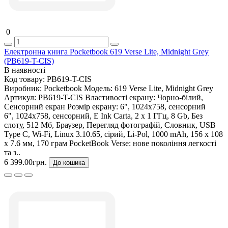
0
Електронна книга Pocketbook 619 Verse Lite, Midnight Grey
(PB619-T-CIS)
В наявності
Код товару:
PB619-T-CIS
Виробник:
Pocketbook
Модель:
619 Verse Lite, Midnight Grey
Артикул:
PB619-T-CIS
Властивості екрану:
Чорно-білий,
Сенсорний екран
Розмір екрану:
6", 1024х758, сенсорний
6", 1024х758, сенсорний, E Ink Carta, 2 x 1 ГГц, 8 Gb, Без
слоту, 512 Мб, Браузер, Перегляд фотографій, Словник, USB
Type C, Wi-Fi, Linux 3.10.65, сірий, Li-Pol, 1000 mAh, 156 х 108
х 7.6 мм, 170 грам PocketBook Verse: нове покоління легкості
та з..
6 399.00грн.
До кошика