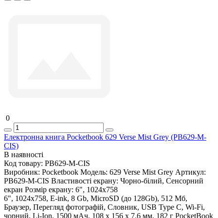
0
Електронна книга Pocketbook 629 Verse Mist Grey (PB629-M-
CIS)
В наявності
Код товару:
PB629-M-CIS
Виробник:
Pocketbook
Модель:
629 Verse Mist Grey
Артикул:
PB629-M-CIS
Властивості екрану:
Чорно-білий, Сенсорний
екран
Розмір екрану:
6", 1024х758
6", 1024х758, E-ink, 8 Gb, MicroSD (до 128Gb), 512 Мб,
Браузер, Перегляд фотографій, Словник, USB Type C, Wi-Fi,
чорний, Li-Ion, 1500 мАч, 108 x 156 x 7.6 мм, 182 г PocketBook