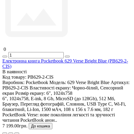
0
Електронна книга Pocketbook 629 Verse Bright Blue (PB629-2-
CIS)
В наявності
Код товару:
PB629-2-CIS
Виробник:
Pocketbook
Модель:
629 Verse Bright Blue
Артикул:
PB629-2-CIS
Властивості екрану:
Чорно-білий, Сенсорний
екран
Розмір екрану:
6", 1024х758
6", 1024х758, E-ink, 8 Gb, MicroSD (до 128Gb), 512 Мб,
Браузер, Перегляд фотографій, Словник, USB Type C, Wi-Fi,
блакитний, Li-Ion, 1500 мАч, 108 x 156 x 7.6 мм, 182 г
PocketBook Verse: нове покоління легкості та зручності
читання PocketBook анон..
7 199.00грн.
До кошика