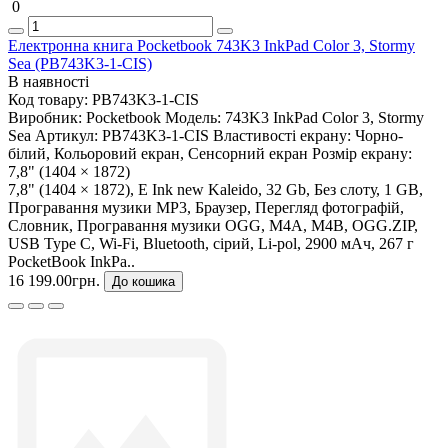
0
Електронна книга Pocketbook 743K3 InkPad Color 3, Stormy
Sea (PB743K3-1-CIS)
В наявності
Код товару:
PB743K3-1-CIS
Виробник:
Pocketbook
Модель:
743K3 InkPad Color 3, Stormy
Sea
Артикул:
PB743K3-1-CIS
Властивості екрану:
Чорно-
білий, Кольоровий екран, Сенсорний екран
Розмір екрану:
7,8" (1404 × 1872)
7,8" (1404 × 1872), E Ink new Kaleido, 32 Gb, Без слоту, 1 GB,
Програвання музики MP3, Браузер, Перегляд фотографій,
Словник, Програвання музики OGG, M4A, M4B, OGG.ZIP,
USB Type C, Wi-Fi, Bluetooth, сірий, Li-pol, 2900 мАч, 267 г
PocketBook InkPa..
16 199.00грн.
До кошика