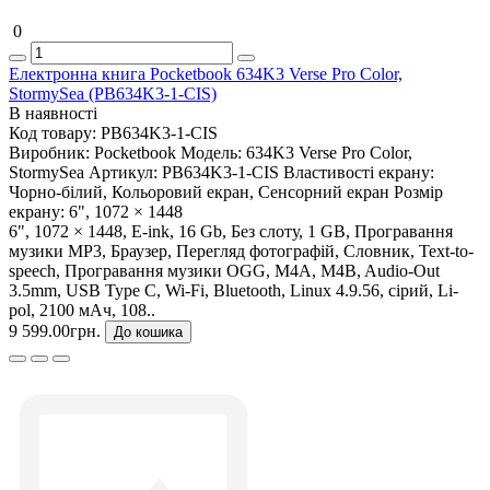
0
Електронна книга Pocketbook 634K3 Verse Pro Color,
StormySea (PB634K3-1-CIS)
В наявності
Код товару:
PB634K3-1-CIS
Виробник:
Pocketbook
Модель:
634K3 Verse Pro Color,
StormySea
Артикул:
PB634K3-1-CIS
Властивості екрану:
Чорно-білий, Кольоровий екран, Сенсорний екран
Розмір
екрану:
6", 1072 × 1448
6", 1072 × 1448, E-ink, 16 Gb, Без слоту, 1 GB, Програвання
музики MP3, Браузер, Перегляд фотографій, Словник, Text-to-
speech, Програвання музики OGG, M4A, M4B, Audio-Out
3.5mm, USB Type C, Wi-Fi, Bluetooth, Linux 4.9.56, сірий, Li-
pol, 2100 мАч, 108..
9 599.00грн.
До кошика