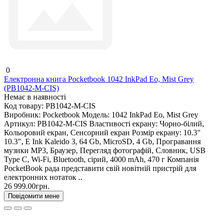
0
Електронна книга Pocketbook 1042 InkPad Eo, Mist Grey
(PB1042-M-CIS)
Немає в наявності
Код товару:
PB1042-M-CIS
Виробник:
Pocketbook
Модель:
1042 InkPad Eo, Mist Grey
Артикул:
PB1042-M-CIS
Властивості екрану:
Чорно-білий,
Кольоровий екран, Сенсорний екран
Розмір екрану:
10.3"
10.3", E Ink Kaleido 3, 64 Gb, MicroSD, 4 Gb, Програвання
музики MP3, Браузер, Перегляд фотографій, Словник, USB
Type C, Wi-Fi, Bluetooth, сірий, 4000 mAh, 470 г Компанія
PocketBook рада представити свій новітній пристрій для
електронних нотаток ..
26 999.00грн.
Повідомити мене