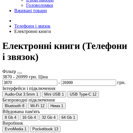
Головоломки
Вживані товари
Телефони і звязок
Електронні книги
Електронні книги (Телефони
і звязок)
Фільтр
3870
-
26999
грн.
Ціна
-
грн.
Інтерфейси і підключення
Audio-Out 3.5mm
1
Mini USB
1
USB Type-C
12
Безпроводні підключення
Bluetooth
8
Wi-Fi
12
Нема
1
Вбудована пам'ять
8 Gb
4
16 Gb
4
32 Gb
4
64 Gb
1
Виробник
EvroMedia
1
Pocketbook
13