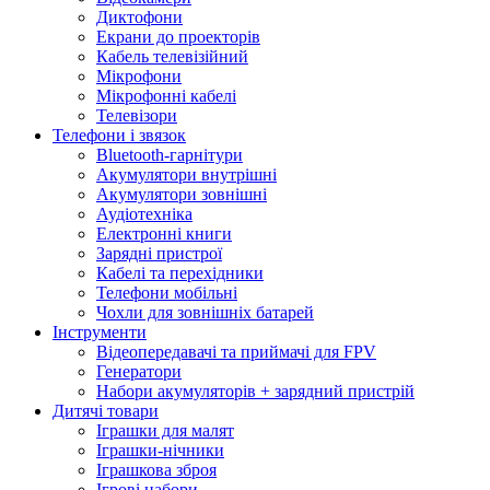
Диктофони
Екрани до проекторів
Кабель телевізійний
Мікрофони
Мікрофонні кабелі
Телевізори
Телефони і звязок
Bluetooth-гарнітури
Акумулятори внутрішні
Акумулятори зовнішні
Аудіотехніка
Електронні книги
Зарядні пристрої
Кабелі та перехідники
Телефони мобільні
Чохли для зовнішніх батарей
Інструменти
Відеопередавачі та приймачі для FPV
Генератори
Набори акумуляторів + зарядний пристрій
Дитячі товари
Іграшки для малят
Іграшки-нічники
Іграшкова зброя
Ігрові набори