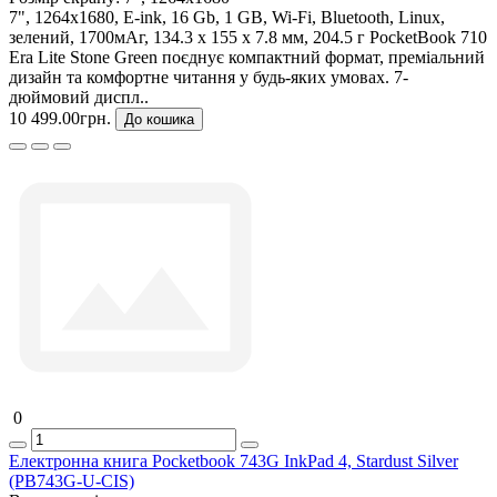
7", 1264х1680, E-ink, 16 Gb, 1 GB, Wi-Fi, Bluetooth, Linux,
зелений, 1700мАг, 134.3 х 155 х 7.8 мм, 204.5 г PocketBook 710
Era Lite Stone Green поєднує компактний формат, преміальний
дизайн та комфортне читання у будь-яких умовах. 7-
дюймовий диспл..
10 499.00грн.
До кошика
0
Електронна книга Pocketbook 743G InkPad 4, Stardust Silver
(PB743G-U-CIS)