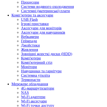
Процесори
Системи водяного охолодження
Системні (материнські) плати
Компʼютери та аксесуари
USB Flash
Ігрові приставки
Аксесуари для моніторів
Аксесуари для навушників
Вебкамери
Геймпади
Джойстики
Живлення
Зовнішні жорсткі диски (HDD)
Комп'ютери
Комп'ютерний стіл
Монітори
Навушники та гарнітури
Системна утиліта
Термопасти
Мережеве обладнання
4G-маршрутизатори
NAS
Wi-Fi адаптери
Wi-Fi аксесуари
Wi-Fi точки доступу