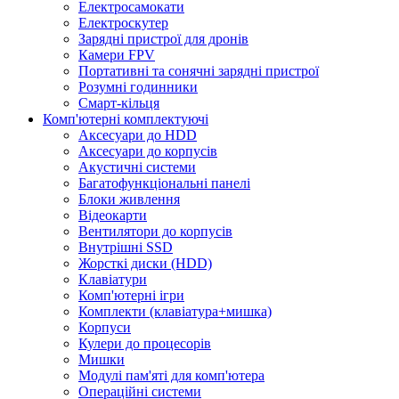
Електросамокати
Електроскутер
Зарядні пристрої для дронів
Камери FPV
Портативні та сонячні зарядні пристрої
Розумні годинники
Смарт-кільця
Комп'ютерні комплектуючі
Аксесуари до HDD
Аксесуари до корпусів
Акустичні системи
Багатофункціональні панелі
Блоки живлення
Відеокарти
Вентилятори до корпусів
Внутрішні SSD
Жорсткі диски (HDD)
Клавіатури
Комп'ютерні ігри
Комплекти (клавіатура+мишка)
Корпуси
Кулери до процесорів
Мишки
Модулі пам'яті для комп'ютера
Операційні системи