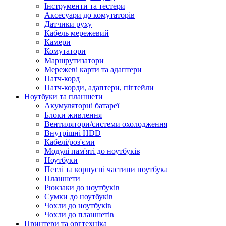
Інструменти та тестери
Аксесуари до комутаторів
Датчики руху
Кабель мережевий
Камери
Комутатори
Маршрутизатори
Мережеві карти та адаптери
Патч-корд
Патч-корди, адаптери, пігтейли
Ноутбуки та планшети
Акумуляторні батареї
Блоки живлення
Вентилятори/системи охолодження
Внутрішні HDD
Кабелі/роз'єми
Модулі пам'яті до ноутбуків
Ноутбуки
Петлі та корпусні частини ноутбука
Планшети
Рюкзаки до ноутбуків
Сумки до ноутбуків
Чохли до ноутбуків
Чохли до планшетів
Принтери та оргтехніка