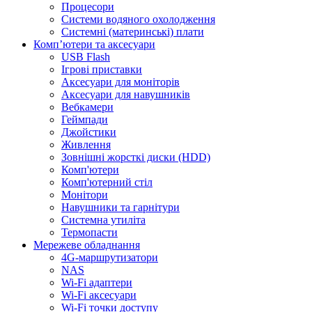
Процесори
Системи водяного охолодження
Системні (материнські) плати
Компʼютери та аксесуари
USB Flash
Ігрові приставки
Аксесуари для моніторів
Аксесуари для навушників
Вебкамери
Геймпади
Джойстики
Живлення
Зовнішні жорсткі диски (HDD)
Комп'ютери
Комп'ютерний стіл
Монітори
Навушники та гарнітури
Системна утиліта
Термопасти
Мережеве обладнання
4G-маршрутизатори
NAS
Wi-Fi адаптери
Wi-Fi аксесуари
Wi-Fi точки доступу