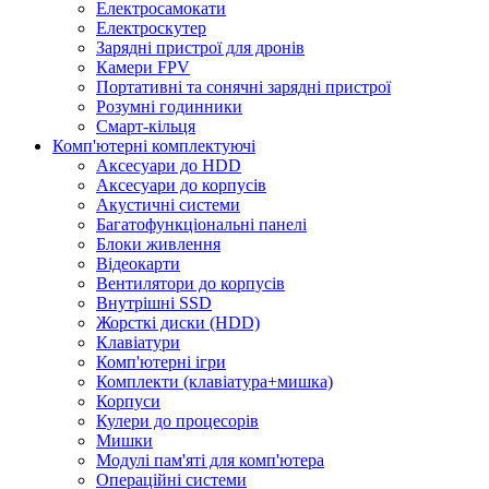
Електросамокати
Електроскутер
Зарядні пристрої для дронів
Камери FPV
Портативні та сонячні зарядні пристрої
Розумні годинники
Смарт-кільця
Комп'ютерні комплектуючі
Аксесуари до HDD
Аксесуари до корпусів
Акустичні системи
Багатофункціональні панелі
Блоки живлення
Відеокарти
Вентилятори до корпусів
Внутрішні SSD
Жорсткі диски (HDD)
Клавіатури
Комп'ютерні ігри
Комплекти (клавіатура+мишка)
Корпуси
Кулери до процесорів
Мишки
Модулі пам'яті для комп'ютера
Операційні системи