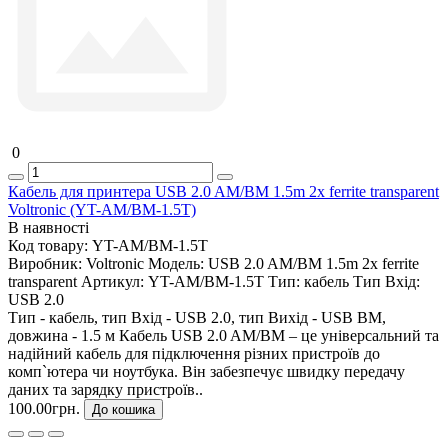
0
Кабель для принтера USB 2.0 AM/BM 1.5m 2x ferrite transparent
Voltronic (YT-AM/BM-1.5T)
В наявності
Код товару:
YT-AM/BM-1.5T
Виробник:
Voltronic
Модель:
USB 2.0 AM/BM 1.5m 2x ferrite
transparent
Артикул:
YT-AM/BM-1.5T
Тип:
кабель
Тип Вхід:
USB 2.0
Тип - кабель, тип Вхід - USB 2.0, тип Вихід - USB BM,
довжина - 1.5 м Кабель USB 2.0 AM/BM – це універсальний та
надійний кабель для підключення різних пристроїв до
комп`ютера чи ноутбука. Він забезпечує швидку передачу
даних та зарядку пристроїв..
100.00грн.
До кошика