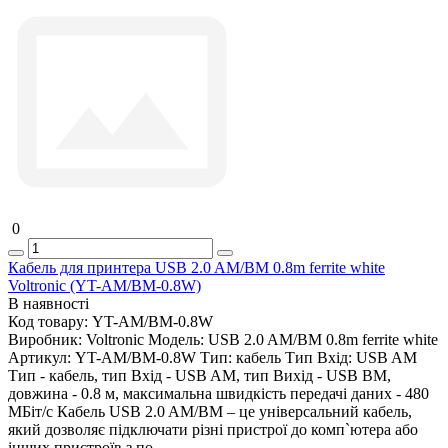
0
Кабель для принтера USB 2.0 AM/BM 0.8m ferrite white
Voltronic (YT-AM/BM-0.8W)
В наявності
Код товару:
YT-AM/BM-0.8W
Виробник:
Voltronic
Модель:
USB 2.0 AM/BM 0.8m ferrite white
Артикул:
YT-AM/BM-0.8W
Тип:
кабель
Тип Вхід:
USB AM
Тип - кабель, тип Вхід - USB AM, тип Вихід - USB BM,
довжина - 0.8 м, максимальна швидкість передачі даних - 480
МБіт/с Кабель USB 2.0 AM/BM – це універсальний кабель,
який дозволяє підключати різні пристрої до комп`ютера або
інших пристроїв з по..