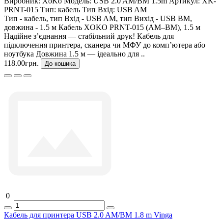
Виробник:
XoKo
Модель:
USB 2.0 AM/BM 1.5m
Артикул:
XK-
PRNT-015
Тип:
кабель
Тип Вхід:
USB AM
Тип - кабель, тип Вхід - USB AM, тип Вихід - USB BM,
довжина - 1.5 м Кабель XOKO PRNT-015 (AM–BM), 1.5 м
Надійне з’єднання — стабільний друк! Кабель для
підключення принтера, сканера чи МФУ до комп’ютера або
ноутбука Довжина 1.5 м — ідеально для ..
118.00грн.
До кошика
0
Кабель для принтера USB 2.0 AM/BM 1.8 m Vinga