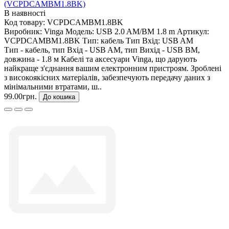
(VCPDCAMBM1.8BK)
В наявності
Код товару:
VCPDCAMBM1.8BK
Виробник:
Vinga
Модель:
USB 2.0 AM/BM 1.8 m
Артикул:
VCPDCAMBM1.8BK
Тип:
кабель
Тип Вхід:
USB AM
Тип - кабель, тип Вхід - USB AM, тип Вихід - USB BM,
довжина - 1.8 м Кабелі та аксесуари Vinga, що дарують
найкраще з'єднання вашим електронним пристроям. Зроблені
з високоякісних матеріалів, забезпечують передачу даних з
мінімальними втратами, ш..
99.00грн.
До кошика