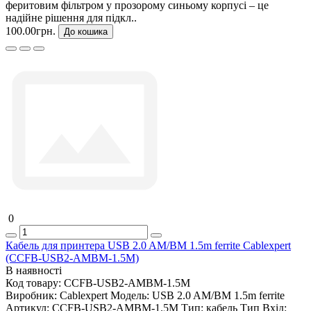
феритовим фільтром у прозорому синьому корпусі – це
надійне рішення для підкл..
100.00грн.
До кошика
0
Кабель для принтера USB 2.0 AM/BM 1.5m ferrite Cablexpert
(CCFB-USB2-AMBM-1.5M)
В наявності
Код товару:
CCFB-USB2-AMBM-1.5M
Виробник:
Cablexpert
Модель:
USB 2.0 AM/BM 1.5m ferrite
Артикул:
CCFB-USB2-AMBM-1.5M
Тип:
кабель
Тип Вхід: