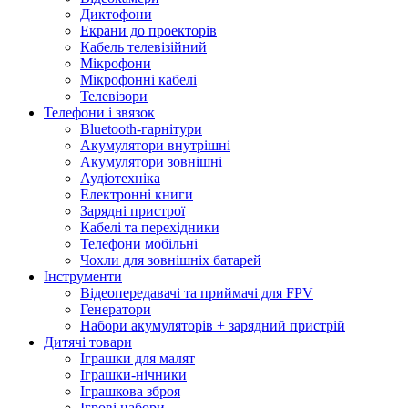
Диктофони
Екрани до проекторів
Кабель телевізійний
Мікрофони
Мікрофонні кабелі
Телевізори
Телефони і звязок
Bluetooth-гарнітури
Акумулятори внутрішні
Акумулятори зовнішні
Аудіотехніка
Електронні книги
Зарядні пристрої
Кабелі та перехідники
Телефони мобільні
Чохли для зовнішніх батарей
Інструменти
Відеопередавачі та приймачі для FPV
Генератори
Набори акумуляторів + зарядний пристрій
Дитячі товари
Іграшки для малят
Іграшки-нічники
Іграшкова зброя
Ігрові набори