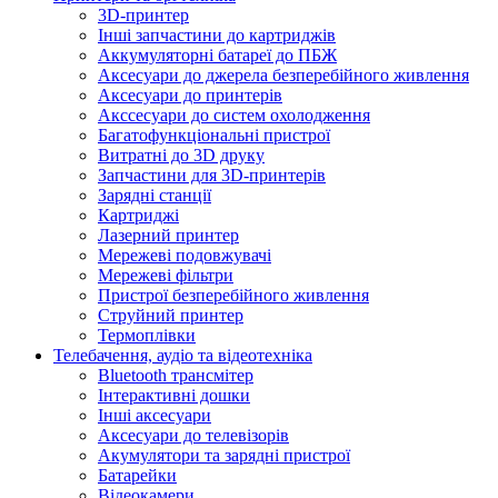
3D-принтер
Інші запчастини до картриджів
Аккумуляторні батареї до ПБЖ
Аксесуари до джерела безперебійного живлення
Аксесуари до принтерів
Акссесуари до систем охолодження
Багатофункціональні пристрої
Витратні до 3D друку
Запчастини для 3D-принтерів
Зарядні станції
Картриджі
Лазерний принтер
Мережеві подовжувачі
Мережеві фільтри
Пристрої безперебійного живлення
Струйний принтер
Термоплівки
Телебачення, аудіо та відеотехніка
Bluetooth трансмітер
Інтерактивні дошки
Інші аксесуари
Аксесуари до телевізорів
Акумулятори та зарядні пристрої
Батарейки
Відеокамери