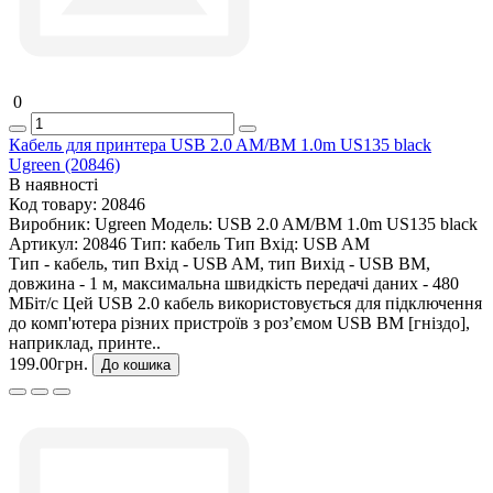
0
Кабель для принтера USB 2.0 AM/BM 1.0m US135 black
Ugreen (20846)
В наявності
Код товару:
20846
Виробник:
Ugreen
Модель:
USB 2.0 AM/BM 1.0m US135 black
Артикул:
20846
Тип:
кабель
Тип Вхід:
USB AM
Тип - кабель, тип Вхід - USB AM, тип Вихід - USB BM,
довжина - 1 м, максимальна швидкість передачі даних - 480
МБіт/с Цей USB 2.0 кабель використовується для підключення
до комп'ютера різних пристроїв з розʼємом USB BM [гніздо],
наприклад, принте..
199.00грн.
До кошика