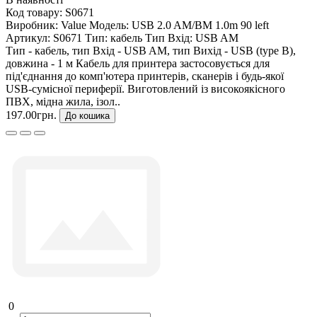
Код товару:
S0671
Виробник:
Value
Модель:
USB 2.0 AM/BM 1.0m 90 left
Артикул:
S0671
Тип:
кабель
Тип Вхід:
USB AM
Тип - кабель, тип Вхід - USB AM, тип Вихід - USB (type B),
довжина - 1 м Кабель для принтера застосовується для
під'єднання до комп'ютера принтерів, сканерів і будь-якої
USB-сумісної периферії. Виготовлений із високоякісного
ПВХ, мідна жила, ізол..
197.00грн.
До кошика
0