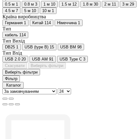
0.5 м
1
0.8 м
3
1 м
10
1.5 м
12
1.8 м
30
2 м
11
3 м
29
4.5 м
7
5 м
10
10 м
1
Країна виробництва
Германия
1
Китай
114
Німеччина
1
Тип
кабель
114
Тип Вихід
DB25
1
USB (type B)
15
USB BM
98
Тип Вхід
USB 2.0
20
USB AM
91
USB Type C
3
Скасувати
Виберіть фільтри
Виберіть фільтри
Фільтр
Каталог