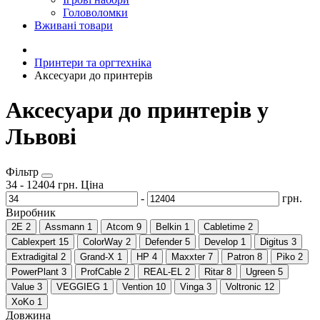
Головоломки
Вживані товари
Принтери та оргтехніка
Аксесуари до принтерів
Аксесуари до принтерів у
Львові
Фільтр
34
-
12404
грн.
Ціна
-
грн.
Виробник
2E
2
Assmann
1
Atcom
9
Belkin
1
Cabletime
2
Cablexpert
15
ColorWay
2
Defender
5
Develop
1
Digitus
3
Extradigital
2
Grand-X
1
HP
4
Maxxter
7
Patron
8
Piko
2
PowerPlant
3
ProfCable
2
REAL-EL
2
Ritar
8
Ugreen
5
Value
3
VEGGIEG
1
Vention
10
Vinga
3
Voltronic
12
XoKo
1
Довжина