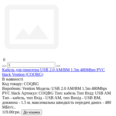
0
Кабель для принтера USB 2.0 AM/BM 1.5m 480Mbps PVC
black Vention (COQBG)
В наявності
Код товару:
COQBG
Виробник:
Vention
Модель:
USB 2.0 AM/BM 1.5m 480Mbps
PVC black
Артикул:
COQBG
Тип:
кабель
Тип Вхід:
USB AM
Тип - кабель, тип Вхід - USB AM, тип Вихід - USB BM,
довжина - 1.5 м, максимальна швидкість передачі даних - 480
МБіт/с..
119.00грн.
До кошика