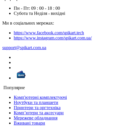
Пн - Пт: 09 : 00 - 18 : 00
Субота та Неділя - вихідні
Ми в соціальних мережах:
https://www.facebook.com/spikart.tech
https://www.instagram.com/spikart.com.ua/
support@spikart.com.ua
Популярне
Комп'ютерні комплектуючі
Ноутбуки та планшети
Принтери та оргтехніка
Компʼютери та аксесуари
Мережеве обладнання
Вживані товари