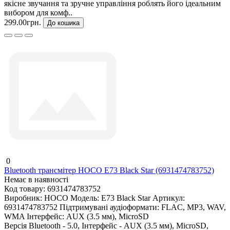
якісне звучання та зручне управління роблять його ідеальним
вибором для комф..
299.00грн.
До кошика
0
Bluetooth трансмітер HOCO E73 Black Star (6931474783752)
Немає в наявності
Код товару:
6931474783752
Виробник:
HOCO
Модель:
E73 Black Star
Артикул:
6931474783752
Підтримувані аудіоформати:
FLAC, MP3, WAV,
WMA
Інтерфейс:
AUX (3.5 мм), MicroSD
Версія Bluetooth - 5.0, Інтерфейс - AUX (3.5 мм), MicroSD,