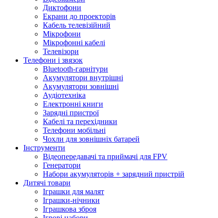
Диктофони
Екрани до проекторів
Кабель телевізійний
Мікрофони
Мікрофонні кабелі
Телевізори
Телефони і звязок
Bluetooth-гарнітури
Акумулятори внутрішні
Акумулятори зовнішні
Аудіотехніка
Електронні книги
Зарядні пристрої
Кабелі та перехідники
Телефони мобільні
Чохли для зовнішніх батарей
Інструменти
Відеопередавачі та приймачі для FPV
Генератори
Набори акумуляторів + зарядний пристрій
Дитячі товари
Іграшки для малят
Іграшки-нічники
Іграшкова зброя
Ігрові набори