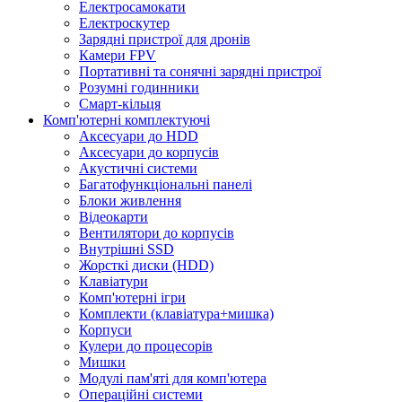
Електросамокати
Електроскутер
Зарядні пристрої для дронів
Камери FPV
Портативні та сонячні зарядні пристрої
Розумні годинники
Смарт-кільця
Комп'ютерні комплектуючі
Аксесуари до HDD
Аксесуари до корпусів
Акустичні системи
Багатофункціональні панелі
Блоки живлення
Відеокарти
Вентилятори до корпусів
Внутрішні SSD
Жорсткі диски (HDD)
Клавіатури
Комп'ютерні ігри
Комплекти (клавіатура+мишка)
Корпуси
Кулери до процесорів
Мишки
Модулі пам'яті для комп'ютера
Операційні системи