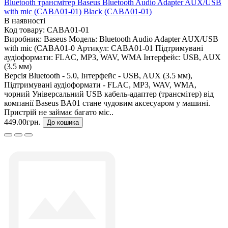
Bluetooth трансмітер Baseus Bluetooth Audio Adapter AUX/USB
with mic (CABA01-01) Black (CABA01-01)
В наявності
Код товару:
CABA01-01
Виробник:
Baseus
Модель:
Bluetooth Audio Adapter AUX/USB
with mic (CABA01-0
Артикул:
CABA01-01
Підтримувані
аудіоформати:
FLAC, MP3, WAV, WMA
Інтерфейс:
USB, AUX
(3.5 мм)
Версія Bluetooth - 5.0, Інтерфейс - USB, AUX (3.5 мм),
Підтримувані аудіоформати - FLAC, MP3, WAV, WMA,
чорний Універсальний USB кабель-адаптер (трансмітер) від
компанії Baseus BA01 стане чудовим аксесуаром у машині.
Пристрій не займає багато міс..
449.00грн.
До кошика