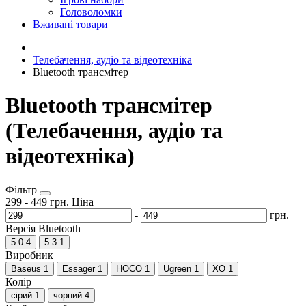
Головоломки
Вживані товари
Телебачення, аудіо та відеотехніка
Bluetooth трансмітер
Bluetooth трансмітер
(Телебачення, аудіо та
відеотехніка)
Фільтр
299
-
449
грн.
Ціна
-
грн.
Версія Bluetooth
5.0
4
5.3
1
Виробник
Baseus
1
Essager
1
HOCO
1
Ugreen
1
XO
1
Колір
сірий
1
чорний
4