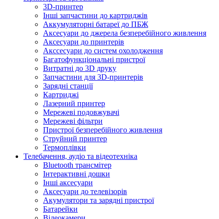
3D-принтер
Інші запчастини до картриджів
Аккумуляторні батареї до ПБЖ
Аксесуари до джерела безперебійного живлення
Аксесуари до принтерів
Акссесуари до систем охолодження
Багатофункціональні пристрої
Витратні до 3D друку
Запчастини для 3D-принтерів
Зарядні станції
Картриджі
Лазерний принтер
Мережеві подовжувачі
Мережеві фільтри
Пристрої безперебійного живлення
Струйний принтер
Термоплівки
Телебачення, аудіо та відеотехніка
Bluetooth трансмітер
Інтерактивні дошки
Інші аксесуари
Аксесуари до телевізорів
Акумулятори та зарядні пристрої
Батарейки
Відеокамери