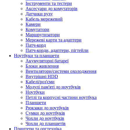
Інструменти та тестери
Аксесуари до комутаторів
Датчики руху
Кабель мережевий
Камери
Комутатори
Маршрутизатори
Мережеві карти та адаптери
Патч-корд
Патч-корди, адаптери, пігтейли
Ноутбуки та планшети
Акумуляторні батареї
Блоки живлення
Вентилятори/системи охолодження
Внутрішні HDD
Кабелі/роз'єми
Модулі пам'яті до ноутбуків
Ноутбуки
Петлі та корпусні частини ноутбука
Планшети
Рюкзаки до ноутбуків
Сумки до ноутбуків
Чохли до ноутбуків
Чохли до планшетів
Принтери та оргтехніка