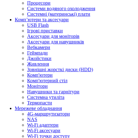
Процесори
Системи водяного охолодження
Системні (материнські) плати
Компʼютери та аксесуари
USB Flash
Ігрові приставки
Аксесуари для моніторів
Аксесуари для навушників
Вебкамери
Геймпади
Джойстики
Живлення
Зовнішні жорсткі диски (HDD)
Комп'ютери
Комп'ютерний стіл
Монітори
Навушники та гарнітури
Системна утиліта
Термопасти
Мережеве обладнання
4G-маршрутизатори
NAS
Wi-Fi адаптери
Wi-Fi аксесуари
Wi-Fi точки доступу