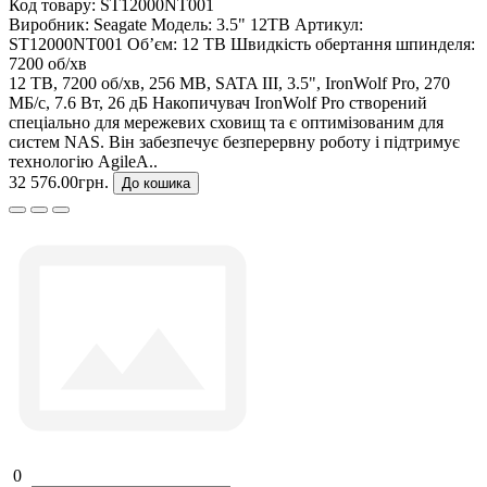
Код товару:
ST12000NT001
Виробник:
Seagate
Модель:
3.5" 12TB
Артикул:
ST12000NT001
Об’єм:
12 TB
Швидкість обертання шпинделя:
7200 об/хв
12 TB, 7200 об/хв, 256 MB, SATA III, 3.5", IronWolf Pro, 270
МБ/с, 7.6 Вт, 26 дБ Накопичувач IronWolf Pro створений
спеціально для мережевих сховищ та є оптимізованим для
систем NAS. Він забезпечує безперервну роботу і підтримує
технологію AgileA..
32 576.00грн.
До кошика
0