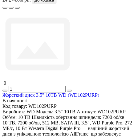
До кошика
0
Жорсткий диск 3.5" 10TB WD (WD102PURP)
В наявності
Код товару:
WD102PURP
Виробник:
WD
Модель:
3.5" 10TB
Артикул:
WD102PURP
Об’єм:
10 TB
Швидкість обертання шпинделя:
7200 об/хв
10 TB, 7200 об/хв, 512 MB, SATA III, 3.5", WD Purple Pro, 272
МБ/с, 10 Вт Western Digital Purple Pro — надійний жорсткий
диск з унікальною технологією AllFrame, що забезпечує