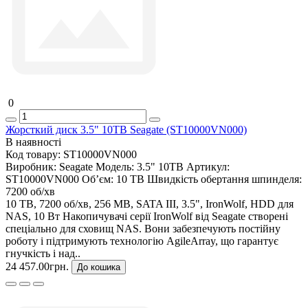
0
Жорсткий диск 3.5" 10TB Seagate (ST10000VN000)
В наявності
Код товару:
ST10000VN000
Виробник:
Seagate
Модель:
3.5" 10TB
Артикул:
ST10000VN000
Об’єм:
10 TB
Швидкість обертання шпинделя:
7200 об/хв
10 TB, 7200 об/хв, 256 MB, SATA III, 3.5", IronWolf, HDD для
NAS, 10 Вт Накопичувачі серії IronWolf від Seagate створені
спеціально для сховищ NAS. Вони забезпечують постійну
роботу і підтримують технологію AgileArray, що гарантує
гнучкість і над..
24 457.00грн.
До кошика