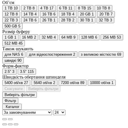
Об’єм
1 TB
10
2 TB
8
4 TB
17
6 TB
11
8 TB
15
10 TB
8
12 TB
8
14 TB
4
16 ТВ
6
18 TB
4
20 GB
1
20 TB
7
22 TB
3
24 TB
6
26 TB
1
28 TB
2
30 TB
1
32 TB
3
500 GB
5
Розмір буферу
1 GB
1
16 MB
2
32 MB
4
64 MB
9
128 MB
6
256 MB
53
512 MB
45
Також шукають
для NAS
6
для відеоспостереження
2
з великою місткістю
69
швидкі
90
Форм-фактор
2.5"
3
3.5"
115
Швидкість обертання шпинделя
5400 об/хв
27
5640 об/хв
2
7200 об/хв
89
10000 об/хв
1
Скасувати
Виберіть фільтри
Виберіть фільтри
Фільтр
Каталог