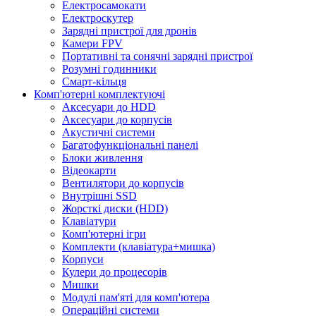
Електросамокати
Електроскутер
Зарядні пристрої для дронів
Камери FPV
Портативні та сонячні зарядні пристрої
Розумні годинники
Смарт-кільця
Комп'ютерні комплектуючі
Аксесуари до HDD
Аксесуари до корпусів
Акустичні системи
Багатофункціональні панелі
Блоки живлення
Відеокарти
Вентилятори до корпусів
Внутрішні SSD
Жорсткі диски (HDD)
Клавіатури
Комп'ютерні ігри
Комплекти (клавіатура+мишка)
Корпуси
Кулери до процесорів
Мишки
Модулі пам'яті для комп'ютера
Операційні системи