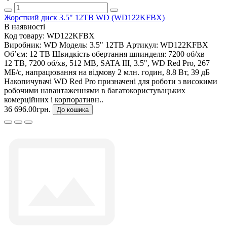
Жорсткий диск 3.5" 12TB WD (WD122KFBX)
В наявності
Код товару:
WD122KFBX
Виробник:
WD
Модель:
3.5" 12TB
Артикул:
WD122KFBX
Об’єм:
12 TB
Швидкість обертання шпинделя:
7200 об/хв
12 TB, 7200 об/хв, 512 MB, SATA III, 3.5", WD Red Pro, 267
МБ/с, напрацювання на відмову 2 млн. годин, 8.8 Вт, 39 дБ
Накопичувачі WD Red Pro призначені для роботи з високими
робочими навантаженнями в багатокористувацьких
комерційних і корпоративн..
36 696.00грн.
До кошика