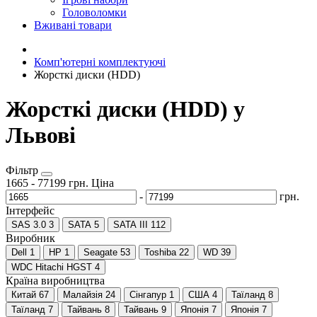
Головоломки
Вживані товари
Комп'ютерні комплектуючі
Жорсткі диски (HDD)
Жорсткі диски (HDD) у
Львові
Фільтр
1665
-
77199
грн.
Ціна
-
грн.
Інтерфейс
SAS 3.0
3
SATA
5
SATA III
112
Виробник
Dell
1
HP
1
Seagate
53
Toshiba
22
WD
39
WDC Hitachi HGST
4
Країна виробництва
Китай
67
Малайзія
24
Сінгапур
1
США
4
Таїланд
8
Таїланд
7
Тайвань
8
Тайвань
9
Японія
7
Японія
7