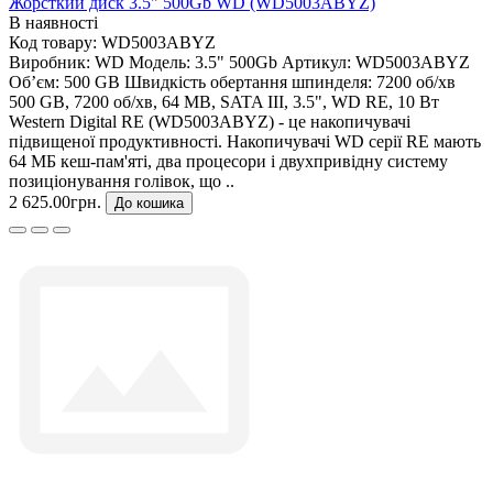
Жорсткий диск 3.5" 500Gb WD (WD5003ABYZ)
В наявності
Код товару:
WD5003ABYZ
Виробник:
WD
Модель:
3.5" 500Gb
Артикул:
WD5003ABYZ
Об’єм:
500 GB
Швидкість обертання шпинделя:
7200 об/хв
500 GB, 7200 об/хв, 64 MB, SATA III, 3.5", WD RE, 10 Вт
Western Digital RE (WD5003ABYZ) - це накопичувачі
підвищеної продуктивності. Накопичувачі WD серії RE мають
64 МБ кеш-пам'яті, два процесори і двухпривідну систему
позиціонування голівок, що ..
2 625.00грн.
До кошика