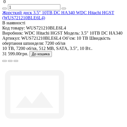
0
Жорсткий диск 3.5" 10TB DC HA340 WDC Hitachi HGST
(WUS721210BLE6L4)
В наявності
Код товару:
WUS721210BLE6L4
Виробник:
WDC Hitachi HGST
Модель:
3.5" 10TB DC HA340
Артикул:
WUS721210BLE6L4
Об’єм:
10 TB
Швидкість
обертання шпинделя:
7200 об/хв
10 TB, 7200 об/хв, 512 MB, SATA, 3.5", 10 Вт..
31 599.00грн.
До кошика