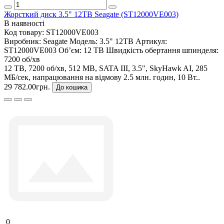
Жорсткий диск 3.5" 12TB Seagate (ST12000VE003)
В наявності
Код товару:
ST12000VE003
Виробник:
Seagate
Модель:
3.5" 12TB
Артикул:
ST12000VE003
Об’єм:
12 TB
Швидкість обертання шпинделя:
7200 об/хв
12 TB, 7200 об/хв, 512 MB, SATA III, 3.5", SkyHawk AI, 285
МБ/сек, напрацювання на відмову 2.5 млн. годин, 10 Вт..
29 782.00грн.
До кошика
0