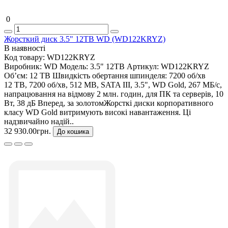
0
Жорсткий диск 3.5" 12TB WD (WD122KRYZ)
В наявності
Код товару:
WD122KRYZ
Виробник:
WD
Модель:
3.5" 12TB
Артикул:
WD122KRYZ
Об’єм:
12 TB
Швидкість обертання шпинделя:
7200 об/хв
12 TB, 7200 об/хв, 512 MB, SATA III, 3.5", WD Gold, 267 МБ/с,
напрацювання на відмову 2 млн. годин, для ПК та серверів, 10
Вт, 38 дБ Вперед, за золотомЖорсткі диски корпоративного
класу WD Gold витримують високі навантаження. Ці
надзвичайно надій..
32 930.00грн.
До кошика