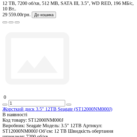
12 TB, 7200 об/хв, 512 MB, SATA III, 3.5", WD RED, 196 МБ/с,
10 Вт..
29 559.00грн.
До кошика
0
Жорсткий диск 3.5" 12TB Seagate (ST12000NM000J)
В наявності
Код товару:
ST12000NM000J
Виробник:
Seagate
Модель:
3.5" 12TB
Артикул:
ST12000NM000J
Об’єм:
12 TB
Швидкість обертання
шпинделя:
7200 об/хв