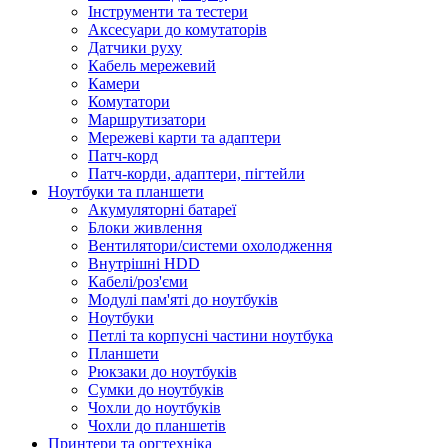
Інструменти та тестери
Аксесуари до комутаторів
Датчики руху
Кабель мережевий
Камери
Комутатори
Маршрутизатори
Мережеві карти та адаптери
Патч-корд
Патч-корди, адаптери, пігтейли
Ноутбуки та планшети
Акумуляторні батареї
Блоки живлення
Вентилятори/системи охолодження
Внутрішні HDD
Кабелі/роз'єми
Модулі пам'яті до ноутбуків
Ноутбуки
Петлі та корпусні частини ноутбука
Планшети
Рюкзаки до ноутбуків
Сумки до ноутбуків
Чохли до ноутбуків
Чохли до планшетів
Принтери та оргтехніка