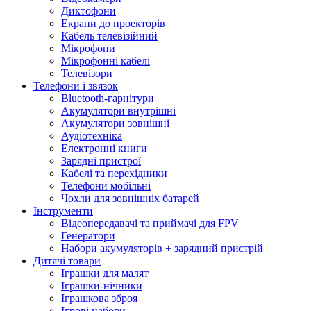
Диктофони
Екрани до проекторів
Кабель телевізійний
Мікрофони
Мікрофонні кабелі
Телевізори
Телефони і звязок
Bluetooth-гарнітури
Акумулятори внутрішні
Акумулятори зовнішні
Аудіотехніка
Електронні книги
Зарядні пристрої
Кабелі та перехідники
Телефони мобільні
Чохли для зовнішніх батарей
Інструменти
Відеопередавачі та приймачі для FPV
Генератори
Набори акумуляторів + зарядний пристрій
Дитячі товари
Іграшки для малят
Іграшки-нічники
Іграшкова зброя
Ігрові набори