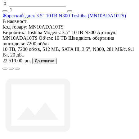
0
Жорсткий диск 3.5" 10TB N300 Toshiba (MN10ADA10TS)
В наявності
Код товару:
MN10ADA10TS
Виробник:
Toshiba
Модель:
3.5" 10TB N300
Артикул:
MN10ADA10TS
Об’єм:
10 TB
Швидкість обертання
шпинделя:
7200 об/хв
10 TB, 7200 об/хв, 512 MB, SATA III, 3.5", N300, 281 МБ/с, 9.1
Вт, 20 дБ..
22 519.00грн.
До кошика