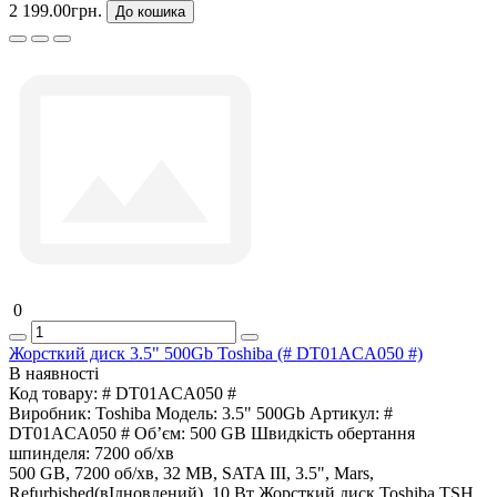
2 199.00грн.
До кошика
0
Жорсткий диск 3.5" 500Gb Toshiba (# DT01ACA050 #)
В наявності
Код товару:
# DT01ACA050 #
Виробник:
Toshiba
Модель:
3.5" 500Gb
Артикул:
#
DT01ACA050 #
Об’єм:
500 GB
Швидкість обертання
шпинделя:
7200 об/хв
500 GB, 7200 об/хв, 32 MB, SATA III, 3.5", Mars,
Refurbished(вІдновлений), 10 Вт Жорсткий диск Toshiba TSH