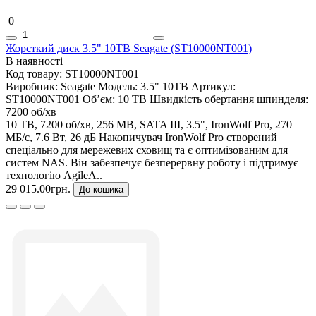
0
Жорсткий диск 3.5" 10TB Seagate (ST10000NT001)
В наявності
Код товару:
ST10000NT001
Виробник:
Seagate
Модель:
3.5" 10TB
Артикул:
ST10000NT001
Об’єм:
10 TB
Швидкість обертання шпинделя:
7200 об/хв
10 TB, 7200 об/хв, 256 MB, SATA III, 3.5", IronWolf Pro, 270
МБ/с, 7.6 Вт, 26 дБ Накопичувач IronWolf Pro створений
спеціально для мережевих сховищ та є оптимізованим для
систем NAS. Він забезпечує безперервну роботу і підтримує
технологію AgileA..
29 015.00грн.
До кошика