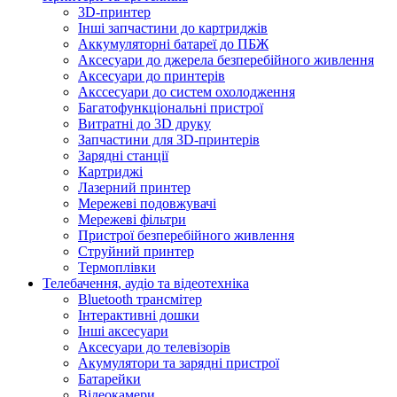
3D-принтер
Інші запчастини до картриджів
Аккумуляторні батареї до ПБЖ
Аксесуари до джерела безперебійного живлення
Аксесуари до принтерів
Акссесуари до систем охолодження
Багатофункціональні пристрої
Витратні до 3D друку
Запчастини для 3D-принтерів
Зарядні станції
Картриджі
Лазерний принтер
Мережеві подовжувачі
Мережеві фільтри
Пристрої безперебійного живлення
Струйний принтер
Термоплівки
Телебачення, аудіо та відеотехніка
Bluetooth трансмітер
Інтерактивні дошки
Інші аксесуари
Аксесуари до телевізорів
Акумулятори та зарядні пристрої
Батарейки
Відеокамери