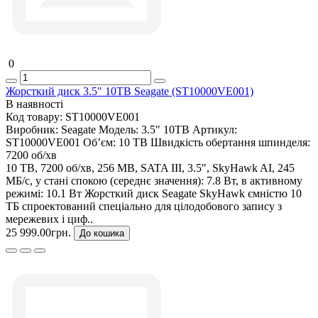
0
Жорсткий диск 3.5" 10TB Seagate (ST10000VE001)
В наявності
Код товару:
ST10000VE001
Виробник:
Seagate
Модель:
3.5" 10TB
Артикул:
ST10000VE001
Об’єм:
10 TB
Швидкість обертання шпинделя:
7200 об/хв
10 TB, 7200 об/хв, 256 MB, SATA III, 3.5", SkyHawk AI, 245
МБ/с, у стані спокою (середнє значення): 7.8 Вт, в активному
режимі: 10.1 Вт Жорсткий диск Seagate SkyHawk ємністю 10
ТБ спроектований спеціально для цілодобового запису з
мережевих і циф..
25 999.00грн.
До кошика