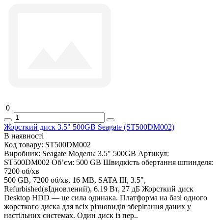
0
Жорсткий диск 3.5" 500GB Seagate (ST500DM002)
В наявності
Код товару:
ST500DM002
Виробник:
Seagate
Модель:
3.5" 500GB
Артикул:
ST500DM002
Об’єм:
500 GB
Швидкість обертання шпинделя:
7200 об/хв
500 GB, 7200 об/хв, 16 MB, SATA III, 3.5",
Refurbished(вІдновлений), 6.19 Вт, 27 дБ Жорсткий диск
Desktop HDD — це сила одинака. Платформа на базі одного
жорсткого диска для всіх різновидів зберігання даних у
настільних системах. Один диск із пер..