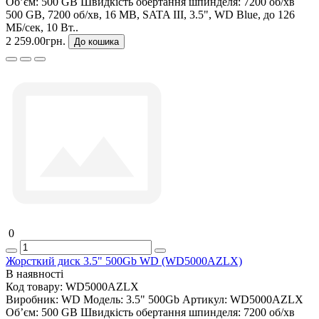
Об’єм:
500 GB
Швидкість обертання шпинделя:
7200 об/хв
500 GB, 7200 об/хв, 16 MB, SATA III, 3.5", WD Blue, до 126
МБ/сек, 10 Вт..
2 259.00грн.
До кошика
0
Жорсткий диск 3.5" 500Gb WD (WD5000AZLX)
В наявності
Код товару:
WD5000AZLX
Виробник:
WD
Модель:
3.5" 500Gb
Артикул:
WD5000AZLX
Об’єм:
500 GB
Швидкість обертання шпинделя:
7200 об/хв