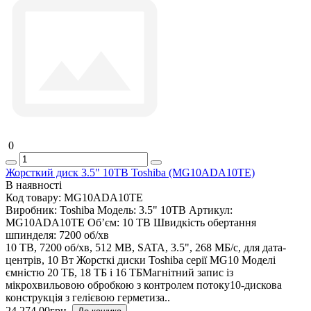
0
Жорсткий диск 3.5" 10TB Toshiba (MG10ADA10TE)
В наявності
Код товару:
MG10ADA10TE
Виробник:
Toshiba
Модель:
3.5" 10TB
Артикул:
MG10ADA10TE
Об’єм:
10 TB
Швидкість обертання
шпинделя:
7200 об/хв
10 TB, 7200 об/хв, 512 MB, SATA, 3.5", 268 МБ/с, для дата-
центрів, 10 Вт Жорсткі диски Toshiba серії MG10 Моделі
ємністю 20 ТБ, 18 ТБ і 16 ТБМагнітний запис із
мікрохвильовою обробкою з контролем потоку10-дискова
конструкція з гелієвою герметиза..
24 274.00грн.