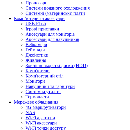
Процесори
Системи водяного охолодження
Системні (материнські) плати
Компʼютери та аксесуари
USB Flash
Ігрові приставки
Аксесуари для моніторів
Аксесуари для навушників
Вебкамери
Геймпади
Джойстики
Живлення
Зовнішні жорсткі диски (HDD)
Комп'ютери
Комп'ютерний стіл
Монітори
Навушники та гарнітури
Системна утиліта
Термопасти
Мережеве обладнання
4G-маршрутизатори
NAS
Wi-Fi адаптери
Wi-Fi аксесуари
Wi-Fi точки доступу