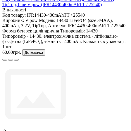
TipTop, blue Vipow (IFR14430-400mAhTT / 25540)
В наявності
Код товару:
IFR14430-400mAhTT / 25540
Виробник:
Vipow
Модель:
14430 LiFePO4 (size 3/4AA),
400mAh, 3.2V, TipTop,
Артикул:
IFR14430-400mAhTT / 25540
Форма батареї:
циліндрична
Типорозмір:
14430
Типорозмір - 14430, електрохімічна система - літій-залізо-
фосфатна (LiFePO₄), Ємність - 400mAh, Кількість в упаковці -
1 шт..
60.00грн.
До кошика