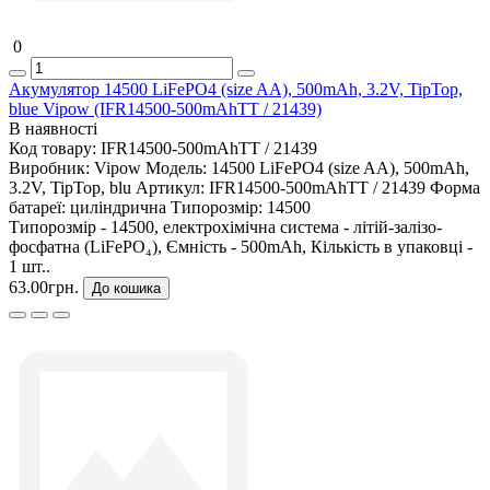
0
Акумулятор 14500 LiFePO4 (size AA), 500mAh, 3.2V, TipTop,
blue Vipow (IFR14500-500mAhTT / 21439)
В наявності
Код товару:
IFR14500-500mAhTT / 21439
Виробник:
Vipow
Модель:
14500 LiFePO4 (size AA), 500mAh,
3.2V, TipTop, blu
Артикул:
IFR14500-500mAhTT / 21439
Форма
батареї:
циліндрична
Типорозмір:
14500
Типорозмір - 14500, електрохімічна система - літій-залізо-
фосфатна (LiFePO₄), Ємність - 500mAh, Кількість в упаковці -
1 шт..
63.00грн.
До кошика