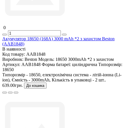
0
Акумулятор 18650 (168A) 3000 mAh *2 з захистом Beston
(AAB1848)
В наявності
Код товару:
AAB1848
Виробник:
Beston
Модель:
18650 3000mAh *2 з захистом
Артикул:
AAB1848
Форма батареї:
циліндрична
Типорозмір:
18650
Типорозмір - 18650, електрохімічна система - літій-іонна (Li-
ion), Ємність - 3000mAh, Кількість в упаковці - 2 шт..
639.00грн.
До кошика