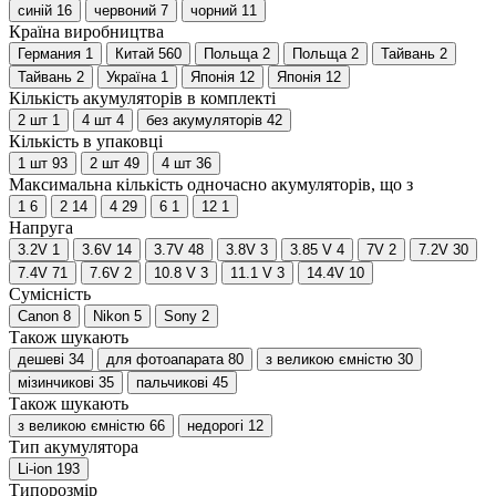
синій
16
червоний
7
чорний
11
Країна виробництва
Германия
1
Китай
560
Польща
2
Польща
2
Тайвань
2
Тайвань
2
Україна
1
Японія
12
Японія
12
Кількість акумуляторів в комплекті
2 шт
1
4 шт
4
без акумуляторів
42
Кількість в упаковці
1 шт
93
2 шт
49
4 шт
36
Максимальна кількість одночасно акумуляторів, що з
1
6
2
14
4
29
6
1
12
1
Напруга
3.2V
1
3.6V
14
3.7V
48
3.8V
3
3.85 V
4
7V
2
7.2V
30
7.4V
71
7.6V
2
10.8 V
3
11.1 V
3
14.4V
10
Сумісність
Canon
8
Nikon
5
Sony
2
Також шукають
дешеві
34
для фотоапарата
80
з великою ємністю
30
мізинчикові
35
пальчикові
45
Також шукають
з великою ємністю
66
недорогі
12
Тип акумулятора
Li-ion
193
Типорозмір