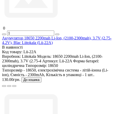
0
Акумулятор 18650 2200mah Li-Ion, (2100-2300mah), 3.7V (2.75-
4.2V), Blac Liitokala (Lii-22A)
В наявності
Код товару:
Lii-22A
Виробник:
Liitokala
Модель:
18650 2200mah Li-Ion, (2100-
2300mah), 3.7V (2.75-4
Артикул:
Lii-22A
Форма батареї:
циліндрична
Типорозмір:
18650
Типорозмір - 18650, електрохімічна система - літій-іонна (Li-
ion), Ємність - 2300mAh, Кількість в упаковці - 1 шт..
130.00грн.
До кошика