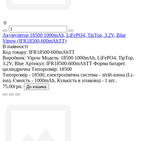
0
Акумулятор 18500 1000mAh, LiFePO4, TipTop, 3.2V, Blue
Vipow (IFR18500-600mAhTT)
В наявності
Код товару:
IFR18500-600mAhTT
Виробник:
Vipow
Модель:
18500 1000mAh, LiFePO4, TipTop,
3.2V, Blue
Артикул:
IFR18500-600mAhTT
Форма батареї:
циліндрична
Типорозмір:
18500
Типорозмір - 18500, електрохімічна система - літій-іонна (Li-
ion), Ємність - 1000mAh, Кількість в упаковці - 1 шт..
75.00грн.
До кошика