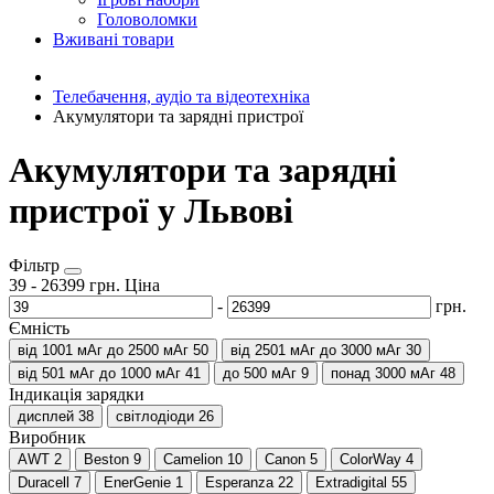
Головоломки
Вживані товари
Телебачення, аудіо та відеотехніка
Акумулятори та зарядні пристрої
Акумулятори та зарядні
пристрої у Львові
Фільтр
39
-
26399
грн.
Ціна
-
грн.
Ємність
від 1001 мАг до 2500 мАг
50
від 2501 мАг до 3000 мАг
30
від 501 мАг до 1000 мАг
41
до 500 мАг
9
понад 3000 мАг
48
Індикація зарядки
дисплей
38
світлодіоди
26
Виробник
AWT
2
Beston
9
Camelion
10
Canon
5
ColorWay
4
Duracell
7
EnerGenie
1
Esperanza
22
Extradigital
55