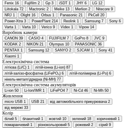
Fenix
16
Fujifilm
2
Gp
3
iSDT
1
JHY
6
LG
12
Liitokala
72
Mactronic
2
Meike
13
Merlion
2
Nitecore
9
NRJ
1
Olight
16
Orbus
1
Panasonic
21
PkCell
20
Power-Xtra
3
PowerPlant
214
Reolink
1
Samsung
7
Sony
6
Varta
1
Varta
10
Verico
9
Videx
1
Vipow
14
Виробник камери
CANON
39
CASIO
4
FUJIFILM
7
GoPro
8
JVC
9
KODAK
2
NIKON
21
Olympus
10
PANASONIC
36
PENTAX
1
Samsung
12
SANYO
2
SJCAM
1
Sony
41
Xiaomi
1
Електрохімічна система
літієва (Li/C)
1
літій-іонна (Li-ion)
87
літій-залізо-фосфатна (LiFePO₄)
6
літій-полімерна (Li-Po)
6
нікель-металгідридна (Ni-MH)
77
Електрохімічна система акумуляторів
Li-ion
50
Li-Ion/IMR
1
LiFePO4
7
Ni-Cd
46
Ni-Mh
50
Живлення
micro USB
1
USB
21
від автомобільного прикурювача
2
від мережі
33
Колір
білий
5
блакитний
1
жовтий
10
зелений
18
коричневий
1
помаранчевий
1
різнокольоровий
5
рожевий
2
сірий
9