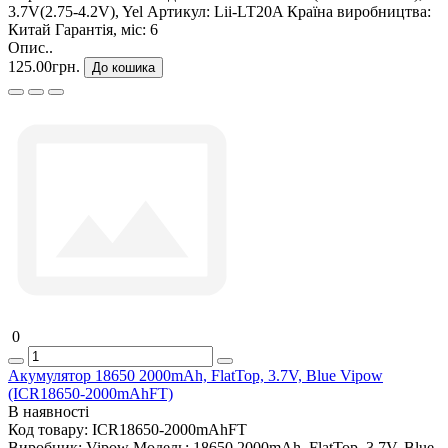
3.7V(2.75-4.2V), Yel
Артикул:
Lii-LT20A
Країна виробництва:
Китай
Гарантія, міс:
6
Опис..
125.00грн.
До кошика
0
Акумулятор 18650 2000mAh, FlatTop, 3.7V, Blue Vipow
(ICR18650-2000mAhFT)
В наявності
Код товару:
ICR18650-2000mAhFT
Виробник:
Vipow
Модель:
18650 2000mAh, FlatTop, 3.7V, Blue