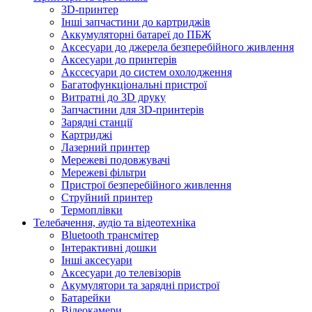
3D-принтер
Інші запчастини до картриджів
Аккумуляторні батареї до ПБЖ
Аксесуари до джерела безперебійного живлення
Аксесуари до принтерів
Акссесуари до систем охолодження
Багатофункціональні пристрої
Витратні до 3D друку
Запчастини для 3D-принтерів
Зарядні станції
Картриджі
Лазерний принтер
Мережеві подовжувачі
Мережеві фільтри
Пристрої безперебійного живлення
Струйний принтер
Термоплівки
Телебачення, аудіо та відеотехніка
Bluetooth трансмітер
Інтерактивні дошки
Інші аксесуари
Аксесуари до телевізорів
Акумулятори та зарядні пристрої
Батарейки
Відеокамери