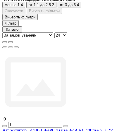
менше 1
4
от 1.1 до 2.5
2
от 3 до 6
4
Скасувати
Виберіть фільтри
Виберіть фільтри
Фільтр
Каталог
0
Акумулятор 14430 LiFePO4 (size 3/4AA), 400mAh, 3.2V,