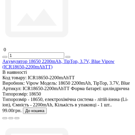
0
Акумулятор 18650 2200mAh, TipTop, 3.7V, Blue Vipow
(ICR18650-2200mAhTT)
В наявності
Код товару:
ICR18650-2200mAhTT
Виробник:
Vipow
Модель:
18650 2200mAh, TipTop, 3.7V, Blue
Артикул:
ICR18650-2200mAhTT
Форма батареї:
циліндрична
Типорозмір:
18650
Типорозмір - 18650, електрохімічна система - літій-іонна (Li-
ion), Ємність - 2200mAh, Кількість в упаковці - 1 шт..
99.00грн.
До кошика