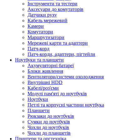
Інструменти та тестери
Аксесуари до комутаторів
Датчики руху
Кабель мережевий
Камери
Комутатори
Маршрутизатори
Мережеві карти та адаптери
Патч-корд
Патч-корди, адаптери, пігтейли
Ноутбуки та планшети
Акумуляторні батареї
Блоки живлення
Вентилятори/системи охолодження
Внутрішні HDD
Кабелі/роз'єми
Модулі пам'яті до ноутбуків
Ноутбуки
Петлі та корпусні частини ноутбука
Планшети
Рюкзаки до ноутбуків
Сумки до ноутбуків
Чохли до ноутбуків
Чохли до планшетів
Принтери та оргтехніка