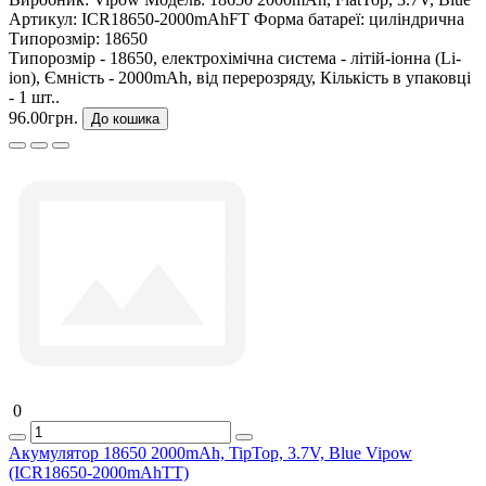
Артикул:
ICR18650-2000mAhFT
Форма батареї:
циліндрична
Типорозмір:
18650
Типорозмір - 18650, електрохімічна система - літій-іонна (Li-
ion), Ємність - 2000mAh, від перерозряду, Кількість в упаковці
- 1 шт..
96.00грн.
До кошика
0
Акумулятор 18650 2000mAh, TipTop, 3.7V, Blue Vipow
(ICR18650-2000mAhTT)