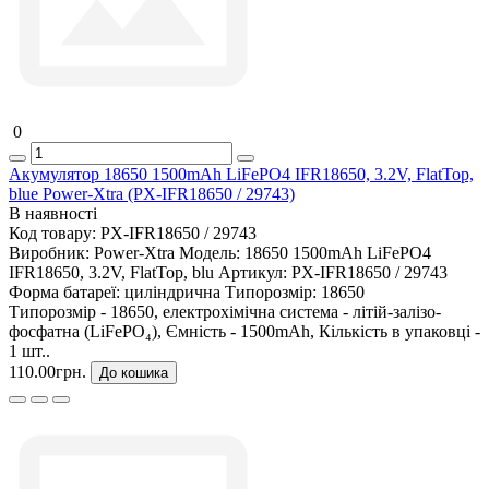
0
Акумулятор 18650 1500mAh LiFePO4 IFR18650, 3.2V, FlatTop,
blue Power-Xtra (PX-IFR18650 / 29743)
В наявності
Код товару:
PX-IFR18650 / 29743
Виробник:
Power-Xtra
Модель:
18650 1500mAh LiFePO4
IFR18650, 3.2V, FlatTop, blu
Артикул:
PX-IFR18650 / 29743
Форма батареї:
циліндрична
Типорозмір:
18650
Типорозмір - 18650, електрохімічна система - літій-залізо-
фосфатна (LiFePO₄), Ємність - 1500mAh, Кількість в упаковці -
1 шт..
110.00грн.
До кошика