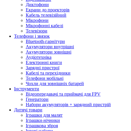
Диктофони
Екрани до проекторів
Кабель телевізійний
Мікрофони
Мікрофонні кабелі
Телевізори
Телефони і звязок
Bluetooth-гарнітури
Акумулятори внутрішні
Акумулятори зовнішні
Аудіотехніка
Електронні книги
Зарядні пристрої
Кабелі та перехідники
Телефони мобільні
Чохли для зовнішніх батарей
Інструменти
Відеопередавачі та приймачі для FPV
Генератори
Набори акумуляторів + зарядний пристрій
Дитячі товари
Іграшки для малят
Іграшки-нічники
Іграшкова зброя
Ігрові набори