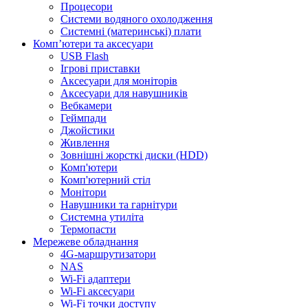
Процесори
Системи водяного охолодження
Системні (материнські) плати
Компʼютери та аксесуари
USB Flash
Ігрові приставки
Аксесуари для моніторів
Аксесуари для навушників
Вебкамери
Геймпади
Джойстики
Живлення
Зовнішні жорсткі диски (HDD)
Комп'ютери
Комп'ютерний стіл
Монітори
Навушники та гарнітури
Системна утиліта
Термопасти
Мережеве обладнання
4G-маршрутизатори
NAS
Wi-Fi адаптери
Wi-Fi аксесуари
Wi-Fi точки доступу