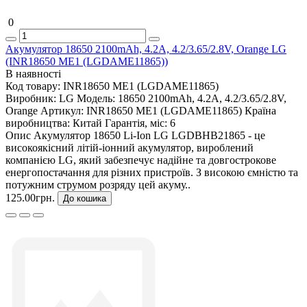
0
Акумулятор 18650 2100mAh, 4.2A, 4.2/3.65/2.8V, Orange LG
(INR18650 ME1 (LGDAME11865))
В наявності
Код товару:
INR18650 ME1 (LGDAME11865)
Виробник:
LG
Модель:
18650 2100mAh, 4.2A, 4.2/3.65/2.8V,
Orange
Артикул:
INR18650 ME1 (LGDAME11865)
Країна
виробництва:
Китай
Гарантія, міс:
6
Опис Акумулятор 18650 Li-Ion LG LGDBHB21865 - це
високоякісний літій-іонний акумулятор, вироблений
компанією LG, який забезпечує надійне та довгострокове
енергопостачання для різних пристроїв. З високою ємністю та
потужним струмом розряду цей акуму..
125.00грн.
До кошика