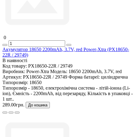
0
Акумулятор 18650 2200mAh, 3.7V, red Power-Xtra (PX18650-
22R / 29749)
В наявності
Код товару:
PX18650-22R / 29749
Виробник:
Power-Xtra
Модель:
18650 2200mAh, 3.7V, red
Артикул:
PX18650-22R / 29749
Форма батареї:
циліндрична
Типорозмір:
18650
Типорозмір - 18650, електрохімічна система - літій-іонна (Li-
ion), Ємність - 2200mAh, від перезаряду, Кількість в упаковці -
1 шт..
289.00грн.
До кошика