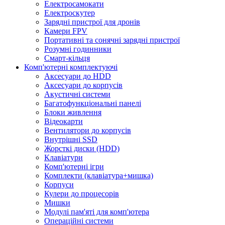
Електросамокати
Електроскутер
Зарядні пристрої для дронів
Камери FPV
Портативні та сонячні зарядні пристрої
Розумні годинники
Смарт-кільця
Комп'ютерні комплектуючі
Аксесуари до HDD
Аксесуари до корпусів
Акустичні системи
Багатофункціональні панелі
Блоки живлення
Відеокарти
Вентилятори до корпусів
Внутрішні SSD
Жорсткі диски (HDD)
Клавіатури
Комп'ютерні ігри
Комплекти (клавіатура+мишка)
Корпуси
Кулери до процесорів
Мишки
Модулі пам'яті для комп'ютера
Операційні системи