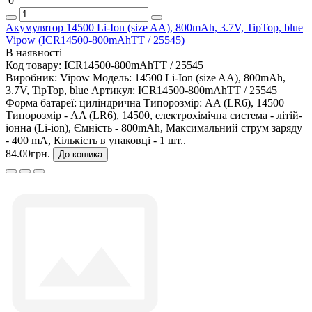
0
Акумулятор 14500 Li-Ion (size AA), 800mAh, 3.7V, TipTop, blue
Vipow (ICR14500-800mAhTT / 25545)
В наявності
Код товару:
ICR14500-800mAhTT / 25545
Виробник:
Vipow
Модель:
14500 Li-Ion (size AA), 800mAh,
3.7V, TipTop, blue
Артикул:
ICR14500-800mAhTT / 25545
Форма батареї:
циліндрична
Типорозмір:
AA (LR6), 14500
Типорозмір - AA (LR6), 14500, електрохімічна система - літій-
іонна (Li-ion), Ємність - 800mAh, Максимальний струм заряду
- 400 mA, Кількість в упаковці - 1 шт..
84.00грн.
До кошика