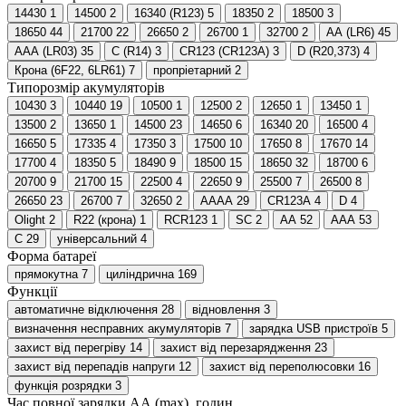
14430
1
14500
2
16340 (R123)
5
18350
2
18500
3
18650
44
21700
22
26650
2
26700
1
32700
2
AA (LR6)
45
AAA (LR03)
35
C (R14)
3
CR123 (CR123A)
3
D (R20,373)
4
Крона (6F22, 6LR61)
7
пропріетарний
2
Типорозмір акумуляторів
10430
3
10440
19
10500
1
12500
2
12650
1
13450
1
13500
2
13650
1
14500
23
14650
6
16340
20
16500
4
16650
5
17335
4
17350
3
17500
10
17650
8
17670
14
17700
4
18350
5
18490
9
18500
15
18650
32
18700
6
20700
9
21700
15
22500
4
22650
9
25500
7
26500
8
26650
23
26700
7
32650
2
AAAA
29
CR123A
4
D
4
Olight
2
R22 (крона)
1
RCR123
1
SC
2
АА
52
ААА
53
С
29
універсальний
4
Форма батареї
прямокутна
7
циліндрична
169
Функції
автоматичне відключення
28
відновлення
3
визначення несправних акумуляторів
7
зарядка USB пристроїв
5
захист від перегріву
14
захист від перезарядження
23
захист від перепадів напруги
12
захист від переполюсовки
16
функція розрядки
3
Час повної зарядки АА (max), годин