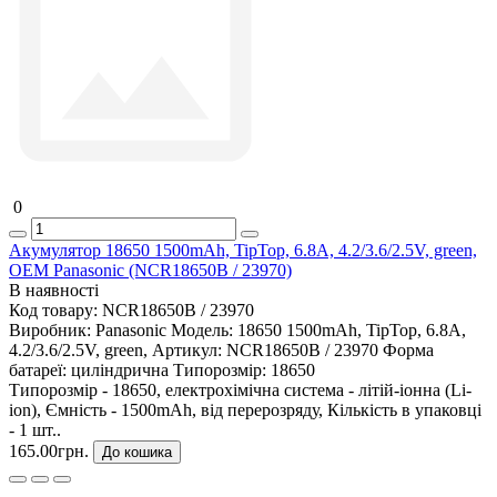
0
Акумулятор 18650 1500mAh, TipTop, 6.8A, 4.2/3.6/2.5V, green,
OEM Panasonic (NCR18650B / 23970)
В наявності
Код товару:
NCR18650B / 23970
Виробник:
Panasonic
Модель:
18650 1500mAh, TipTop, 6.8A,
4.2/3.6/2.5V, green,
Артикул:
NCR18650B / 23970
Форма
батареї:
циліндрична
Типорозмір:
18650
Типорозмір - 18650, електрохімічна система - літій-іонна (Li-
ion), Ємність - 1500mAh, від перерозряду, Кількість в упаковці
- 1 шт..
165.00грн.
До кошика