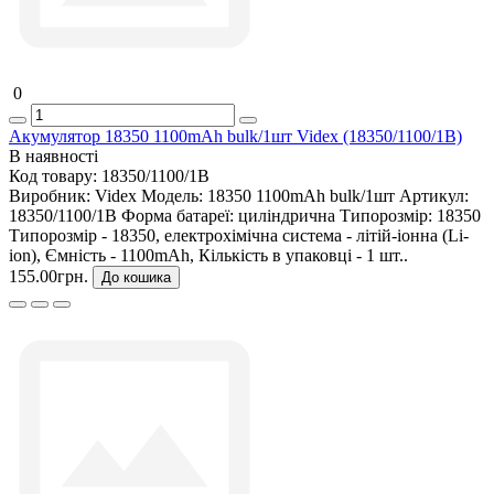
0
Акумулятор 18350 1100mAh bulk/1шт Videx (18350/1100/1B)
В наявності
Код товару:
18350/1100/1B
Виробник:
Videx
Модель:
18350 1100mAh bulk/1шт
Артикул:
18350/1100/1B
Форма батареї:
циліндрична
Типорозмір:
18350
Типорозмір - 18350, електрохімічна система - літій-іонна (Li-
ion), Ємність - 1100mAh, Кількість в упаковці - 1 шт..
155.00грн.
До кошика