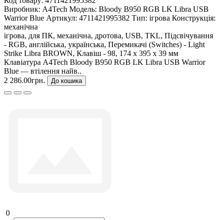
Код товару:
4711421995382
Виробник:
A4Tech
Модель:
Bloody B950 RGB LK Libra USB
Warrior Blue
Артикул:
4711421995382
Тип:
ігрова
Конструкція:
механічна
ігрова, для ПК, механічна, дротова, USB, TKL, Підсвічування
- RGB, англійська, українська, Перемикачі (Switches) - Light
Strike Libra BROWN, Клавіш - 98, 174 х 395 х 39 мм
Клавіатура A4Tech Bloody B950 RGB LK Libra USB Warrior
Blue — втілення найв..
2 286.00грн.
До кошика
0