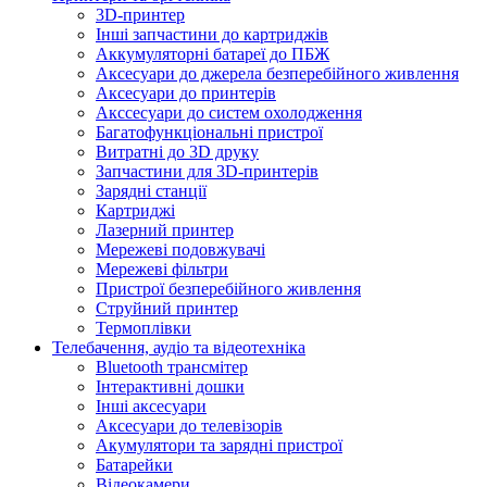
3D-принтер
Інші запчастини до картриджів
Аккумуляторні батареї до ПБЖ
Аксесуари до джерела безперебійного живлення
Аксесуари до принтерів
Акссесуари до систем охолодження
Багатофункціональні пристрої
Витратні до 3D друку
Запчастини для 3D-принтерів
Зарядні станції
Картриджі
Лазерний принтер
Мережеві подовжувачі
Мережеві фільтри
Пристрої безперебійного живлення
Струйний принтер
Термоплівки
Телебачення, аудіо та відеотехніка
Bluetooth трансмітер
Інтерактивні дошки
Інші аксесуари
Аксесуари до телевізорів
Акумулятори та зарядні пристрої
Батарейки
Відеокамери