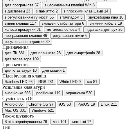
для програміста
57
з блокуванням клавіші Win
8
з дисплеєм
23
з пам'яттю
2
з плоскими клавішами
14
з регулюванням гучності
55
з тачпадом
3
звуковбирна піна
10
змінні клавіші
117
змащені стабілізатори
6
знімний кабель
19
колесо прокрутки
31
металева основа
4
підставка для рук
26
програмовані клавіші
46
регульовані ніжки
6
регулювання підсвітки
39
Призначення
для ПК
381
для планшета
28
для смартфонів
28
для телевізора
109
Призначення
для клавіатури
10
для мишки
1
Підсвічування клавіш
Rainbow LED
26
RGB
281
White LED
9
так
81
Розкладка клавіатури
англійська
565
російська
119
українська
530
Сумісність з ОС
Android
85
Chrome OS
97
iOS
53
iPadOS
19
Linux
211
Mac OS
301
Windows
521
Також шукають
білі з підсвічуванням
76
міні
191
магнітні
17
Тип