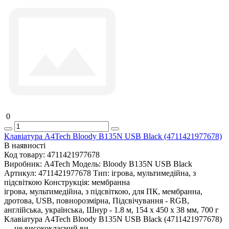
0
Клавіатура A4Tech Bloody B135N USB Black (4711421977678)
В наявності
Код товару:
4711421977678
Виробник:
A4Tech
Модель:
Bloody B135N USB Black
Артикул:
4711421977678
Тип:
ігрова, мультимедійна, з
підсвіткою
Конструкція:
мембранна
ігрова, мультимедійна, з підсвіткою, для ПК, мембранна,
дротова, USB, повнорозмірна, Підсвічування - RGB,
англійська, українська, Шнур - 1.8 м, 154 х 450 х 38 мм, 700 г
Клавіатура A4Tech Bloody B135N USB Black (4711421977678)
— це висококласний ви..