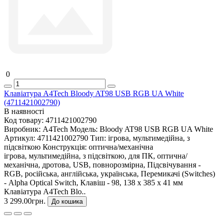
0
Клавіатура A4Tech Bloody AT98 USB RGB UA White
(4711421002790)
В наявності
Код товару:
4711421002790
Виробник:
A4Tech
Модель:
Bloody AT98 USB RGB UA White
Артикул:
4711421002790
Тип:
ігрова, мультимедійна, з
підсвіткою
Конструкція:
оптична/механічна
ігрова, мультимедійна, з підсвіткою, для ПК, оптична/
механічна, дротова, USB, повнорозмірна, Підсвічування -
RGB, російська, англійська, українська, Перемикачі (Switches)
- Alpha Optical Switch, Клавіш - 98, 138 х 385 х 41 мм
Клавіатура A4Tech Blo..
3 299.00грн.
До кошика