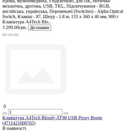
ігрова, мультимедійна, з підсвіткою, для ПК, оптична/
механічна, дротова, USB, TKL, Підсвічування - RGB,
англійська, українська, Перемикачі (Switches) - Alpha Optical
Switch, Клавіш - 87, Шнур - 1.8 м, 133 х 360 х 40 мм, 900 г
Клавіатура A4Tech Blo..
3 299.00грн.
До кошика
0
Клавіатура A4Tech Bloody AT98 USB Proxy Boom
(4711421000765)
В наявності