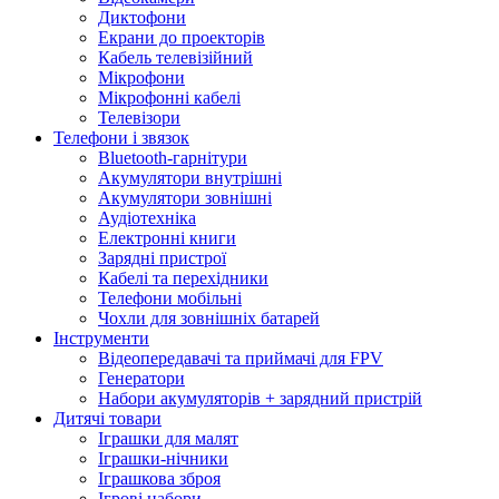
Диктофони
Екрани до проекторів
Кабель телевізійний
Мікрофони
Мікрофонні кабелі
Телевізори
Телефони і звязок
Bluetooth-гарнітури
Акумулятори внутрішні
Акумулятори зовнішні
Аудіотехніка
Електронні книги
Зарядні пристрої
Кабелі та перехідники
Телефони мобільні
Чохли для зовнішніх батарей
Інструменти
Відеопередавачі та приймачі для FPV
Генератори
Набори акумуляторів + зарядний пристрій
Дитячі товари
Іграшки для малят
Іграшки-нічники
Іграшкова зброя
Ігрові набори