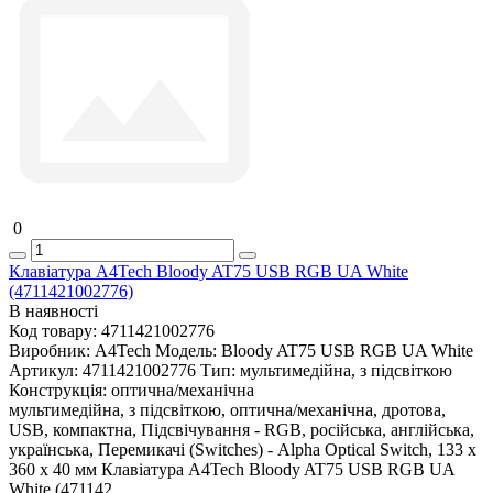
0
Клавіатура A4Tech Bloody AT75 USB RGB UA White
(4711421002776)
В наявності
Код товару:
4711421002776
Виробник:
A4Tech
Модель:
Bloody AT75 USB RGB UA White
Артикул:
4711421002776
Тип:
мультимедійна, з підсвіткою
Конструкція:
оптична/механічна
мультимедійна, з підсвіткою, оптична/механічна, дротова,
USB, компактна, Підсвічування - RGB, російська, англійська,
українська, Перемикачі (Switches) - Alpha Optical Switch, 133 х
360 х 40 мм Клавіатура A4Tech Bloody AT75 USB RGB UA
White (471142..