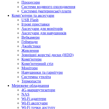
Процесори
Системи водяного охолодження
Системні (материнські) плати
Компʼютери та аксесуари
USB Flash
Ігрові приставки
Аксесуари для моніторів
Аксесуари для навушників
Вебкамери
Геймпади
Джойстики
Живлення
Зовнішні жорсткі диски (HDD)
Комп'ютери
Комп'ютерний стіл
Монітори
Навушники та гарнітури
Системна утиліта
Термопасти
Мережеве обладнання
4G-маршрутизатори
NAS
Wi-Fi адаптери
Wi-Fi аксесуари
Wi-Fi точки доступу