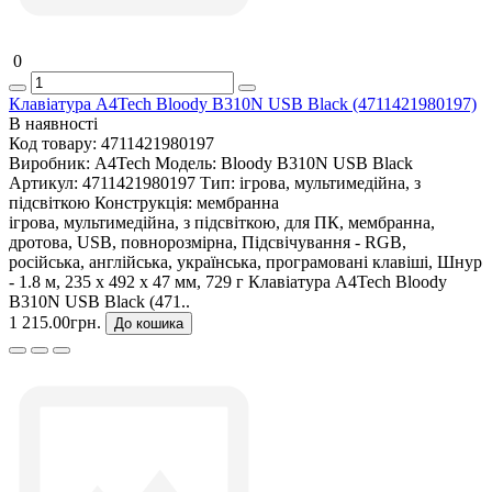
0
Клавіатура A4Tech Bloody B310N USB Black (4711421980197)
В наявності
Код товару:
4711421980197
Виробник:
A4Tech
Модель:
Bloody B310N USB Black
Артикул:
4711421980197
Тип:
ігрова, мультимедійна, з
підсвіткою
Конструкція:
мембранна
ігрова, мультимедійна, з підсвіткою, для ПК, мембранна,
дротова, USB, повнорозмірна, Підсвічування - RGB,
російська, англійська, українська, програмовані клавіші, Шнур
- 1.8 м, 235 х 492 х 47 мм, 729 г Клавіатура A4Tech Bloody
B310N USB Black (471..
1 215.00грн.
До кошика