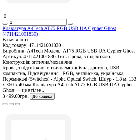
0
Клавіатура A4Tech AT75 RGB USB UA Cypher Ghost
(4711421001830)
В наявності
Код товару:
4711421001830
Виробник:
A4Tech
Модель:
AT75 RGB USB UA Cypher Ghost
Артикул:
4711421001830
Тип:
ігрова, з підсвіткою
Конструкція:
оптична/механічна
ігрова, з підсвіткою, оптична/механічна, дротова, USB,
компактна, Підсвічування - RGB, англійська, українська,
Перемикачі (Switches) - Alpha Optical Switch, Шнур - 1.8 м, 133
х 360 х 40 мм Клавіатура A4Tech AT75 RGB USB UA Cypher
Ghost — це втілен..
3 499.00грн.
До кошика