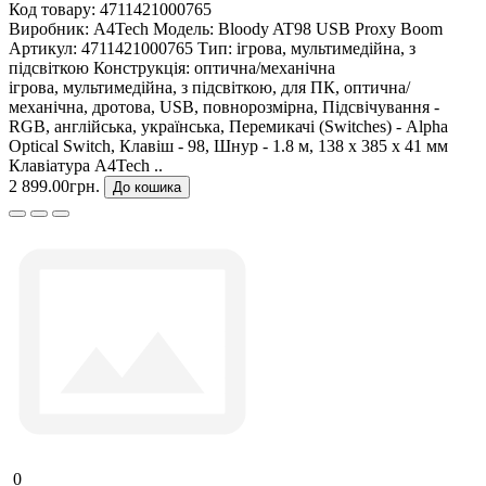
Код товару:
4711421000765
Виробник:
A4Tech
Модель:
Bloody AT98 USB Proxy Boom
Артикул:
4711421000765
Тип:
ігрова, мультимедійна, з
підсвіткою
Конструкція:
оптична/механічна
ігрова, мультимедійна, з підсвіткою, для ПК, оптична/
механічна, дротова, USB, повнорозмірна, Підсвічування -
RGB, англійська, українська, Перемикачі (Switches) - Alpha
Optical Switch, Клавіш - 98, Шнур - 1.8 м, 138 х 385 х 41 мм
Клавіатура A4Tech ..
2 899.00грн.
До кошика
0