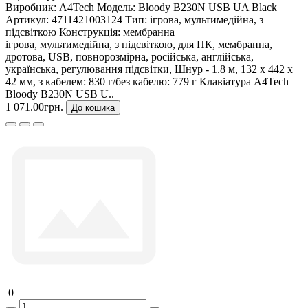
Виробник:
A4Tech
Модель:
Bloody B230N USB UA Black
Артикул:
4711421003124
Тип:
ігрова, мультимедійна, з
підсвіткою
Конструкція:
мембранна
ігрова, мультимедійна, з підсвіткою, для ПК, мембранна,
дротова, USB, повнорозмірна, російська, англійська,
українська, регулювання підсвітки, Шнур - 1.8 м, 132 х 442 х
42 мм, з кабелем: 830 г/без кабелю: 779 г Клавіатура A4Tech
Bloody B230N USB U..
1 071.00грн.
До кошика
0