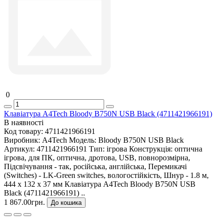
0
Клавіатура A4Tech Bloody B750N USB Black (4711421966191)
В наявності
Код товару:
4711421966191
Виробник:
A4Tech
Модель:
Bloody B750N USB Black
Артикул:
4711421966191
Тип:
ігрова
Конструкція:
оптична
ігрова, для ПК, оптична, дротова, USB, повнорозмірна,
Підсвічування - так, російська, англійська, Перемикачі
(Switches) - LK-Green switches, вологостійкість, Шнур - 1.8 м,
444 х 132 х 37 мм Клавіатура A4Tech Bloody B750N USB
Black (4711421966191) ..
1 867.00грн.
До кошика