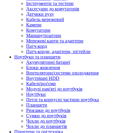
Інструменти та тестери
Аксесуари до комутаторів
Датчики руху
Кабель мережевий
Камери
Комутатори
Маршрутизатори
Мережеві карти та адаптери
Патч-корд
Патч-корди, адаптери, пігтейли
Ноутбуки та планшети
Акумуляторні батареї
Блоки живлення
Вентилятори/системи охолодження
Внутрішні HDD
Кабелі/роз'єми
Модулі пам'яті до ноутбуків
Ноутбуки
Петлі та корпусні частини ноутбука
Планшети
Рюкзаки до ноутбуків
Сумки до ноутбуків
Чохли до ноутбуків
Чохли до планшетів
Принтери та оргтехніка