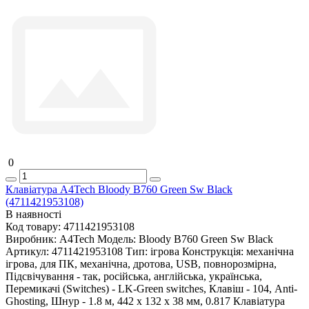
0
Клавіатура A4Tech Bloody B760 Green Sw Black
(4711421953108)
В наявності
Код товару:
4711421953108
Виробник:
A4Tech
Модель:
Bloody B760 Green Sw Black
Артикул:
4711421953108
Тип:
ігрова
Конструкція:
механічна
ігрова, для ПК, механічна, дротова, USB, повнорозмірна,
Підсвічування - так, російська, англійська, українська,
Перемикачі (Switches) - LK-Green switches, Клавіш - 104, Anti-
Ghosting, Шнур - 1.8 м, 442 х 132 х 38 мм, 0.817 Клавіатура