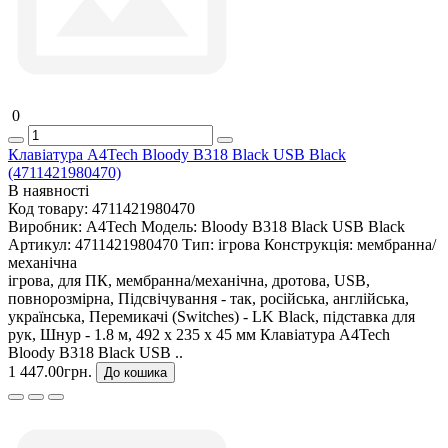
0
Клавіатура A4Tech Bloody B318 Black USB Black
(4711421980470)
В наявності
Код товару:
4711421980470
Виробник:
A4Tech
Модель:
Bloody B318 Black USB Black
Артикул:
4711421980470
Тип:
ігрова
Конструкція:
мембранна/
механічна
ігрова, для ПК, мембранна/механічна, дротова, USB,
повнорозмірна, Підсвічування - так, російська, англійська,
українська, Перемикачі (Switches) - LK Black, підставка для
рук, Шнур - 1.8 м, 492 х 235 х 45 мм Клавіатура A4Tech
Bloody B318 Black USB ..
1 447.00грн.
До кошика