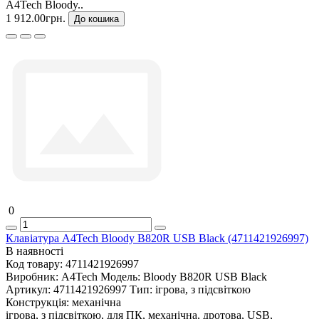
A4Tech Bloody..
1 912.00грн.
До кошика
0
Клавіатура A4Tech Bloody B820R USB Black (4711421926997)
В наявності
Код товару:
4711421926997
Виробник:
A4Tech
Модель:
Bloody B820R USB Black
Артикул:
4711421926997
Тип:
ігрова, з підсвіткою
Конструкція:
механічна
ігрова, з підсвіткою, для ПК, механічна, дротова, USB,