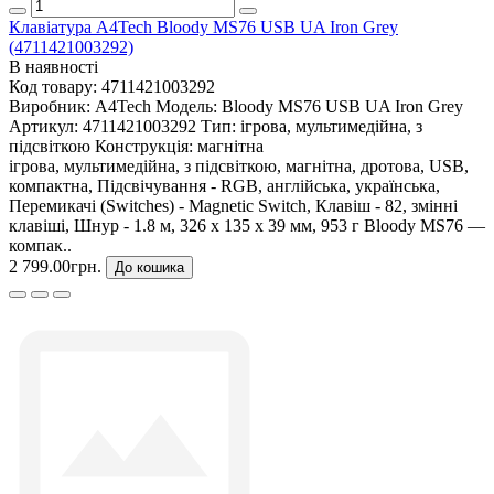
Клавіатура A4Tech Bloody MS76 USB UA Iron Grey
(4711421003292)
В наявності
Код товару:
4711421003292
Виробник:
A4Tech
Модель:
Bloody MS76 USB UA Iron Grey
Артикул:
4711421003292
Тип:
ігрова, мультимедійна, з
підсвіткою
Конструкція:
магнітна
ігрова, мультимедійна, з підсвіткою, магнітна, дротова, USB,
компактна, Підсвічування - RGB, англійська, українська,
Перемикачі (Switches) - Magnetic Switch, Клавіш - 82, змінні
клавіші, Шнур - 1.8 м, 326 х 135 х 39 мм, 953 г Bloody MS76 —
компак..
2 799.00грн.
До кошика