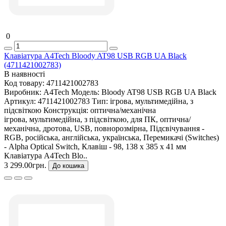
0
Клавіатура A4Tech Bloody AT98 USB RGB UA Black
(4711421002783)
В наявності
Код товару:
4711421002783
Виробник:
A4Tech
Модель:
Bloody AT98 USB RGB UA Black
Артикул:
4711421002783
Тип:
ігрова, мультимедійна, з
підсвіткою
Конструкція:
оптична/механічна
ігрова, мультимедійна, з підсвіткою, для ПК, оптична/
механічна, дротова, USB, повнорозмірна, Підсвічування -
RGB, російська, англійська, українська, Перемикачі (Switches)
- Alpha Optical Switch, Клавіш - 98, 138 х 385 х 41 мм
Клавіатура A4Tech Blo..
3 299.00грн.
До кошика