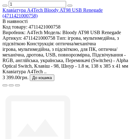
Клавіатура A4Tech Bloody AT98 USB Renegade
(4711421000758)
В наявності
Код товару:
4711421000758
Виробник:
A4Tech
Модель:
Bloody AT98 USB Renegade
Артикул:
4711421000758
Тип:
ігрова, мультимедійна, з
підсвіткою
Конструкція:
оптична/механічна
ігрова, мультимедійна, з підсвіткою, для ПК, оптична/
механічна, дротова, USB, повнорозмірна, Підсвічування -
RGB, англійська, українська, Перемикачі (Switches) - Alpha
Optical Switch, Клавіш - 98, Шнур - 1.8 м, 138 х 385 х 41 мм
Клавіатура A4Tech ..
3 399.00грн.
До кошика