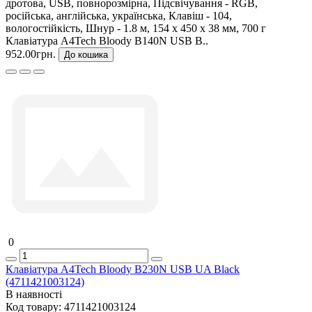
дротова, USB, повнорозмірна, Підсвічування - RGB,
російська, англійська, українська, Клавіш - 104,
вологостійкість, Шнур - 1.8 м, 154 х 450 х 38 мм, 700 г
Клавіатура A4Tech Bloody B140N USB B..
952.00грн.
До кошика
0
Клавіатура A4Tech Bloody B230N USB UA Black
(4711421003124)
В наявності
Код товару:
4711421003124