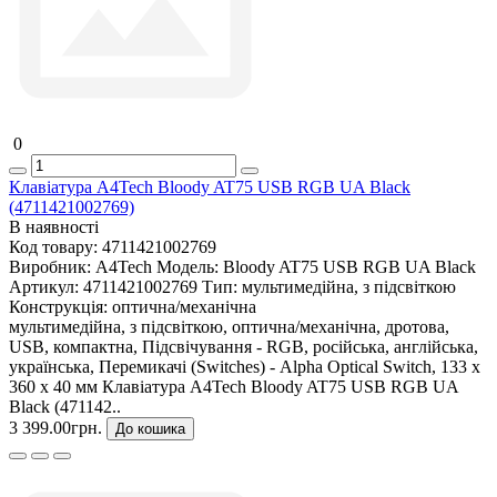
0
Клавіатура A4Tech Bloody AT75 USB RGB UA Black
(4711421002769)
В наявності
Код товару:
4711421002769
Виробник:
A4Tech
Модель:
Bloody AT75 USB RGB UA Black
Артикул:
4711421002769
Тип:
мультимедійна, з підсвіткою
Конструкція:
оптична/механічна
мультимедійна, з підсвіткою, оптична/механічна, дротова,
USB, компактна, Підсвічування - RGB, російська, англійська,
українська, Перемикачі (Switches) - Alpha Optical Switch, 133 х
360 х 40 мм Клавіатура A4Tech Bloody AT75 USB RGB UA
Black (471142..
3 399.00грн.
До кошика