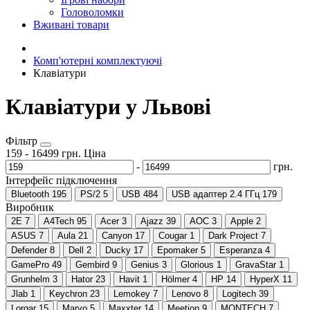
Головоломки
Вживані товари
Комп'ютерні комплектуючі
Клавіатури
Клавіатури у Львові
Фільтр
159
-
16499
грн.
Ціна
-
грн.
Інтерфейс підключення
Bluetooth
195
PS/2
5
USB
484
USB адаптер 2.4 ГГц
179
Виробник
2E
7
A4Tech
95
Acer
3
Ajazz
39
AOC
3
Apple
2
ASUS
7
Aula
21
Canyon
17
Cougar
1
Dark Project
7
Defender
8
Dell
2
Ducky
17
Epomaker
5
Esperanza
4
GamePro
49
Gembird
9
Genius
3
Glorious
1
GravaStar
1
Grunhelm
3
Hator
23
Havit
1
Hölmer
4
HP
14
HyperX
11
Jlab
1
Keychron
23
Lemokey
7
Lenovo
8
Logitech
39
Lorgar
15
Marvo
5
Maxxter
14
Meetion
9
MONTECH
7