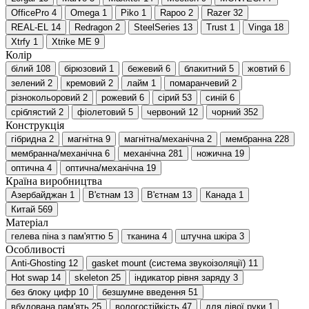
OfficePro
4
Omega
1
Piko
1
Rapoo
2
Razer
32
REAL-EL
14
Redragon
2
SteelSeries
13
Trust
1
Vinga
18
Xtrfy
1
Xtrike ME
9
Колір
білий
108
бірюзовий
1
бежевий
6
блакитний
5
жовтий
6
зелений
2
кремовий
2
лайм
1
помаранчевий
2
різнокольоровий
2
рожевий
6
сірий
53
синій
6
сріблястий
2
фіолетовий
5
червоний
12
чорний
352
Конструкція
гібридна
2
магнітна
9
магнітна/механічна
2
мембранна
228
мембранна/механічна
6
механічна
281
ножична
19
оптична
4
оптична/механічна
19
Країна виробництва
Азербайджан
1
В'єтнам
13
В'єтнам
13
Канада
1
Китай
569
Матеріал
гелева піна з пам'яттю
5
тканина
4
штучна шкіра
3
Особливості
Anti-Ghosting
12
gasket mount (система звукоізоляції)
11
Hot swap
14
skeleton
25
індикатор рівня заряду
3
без блоку цифр
10
безшумне введення
51
вбудована пам'ять
25
вологостійкість
47
для лівої руки
1