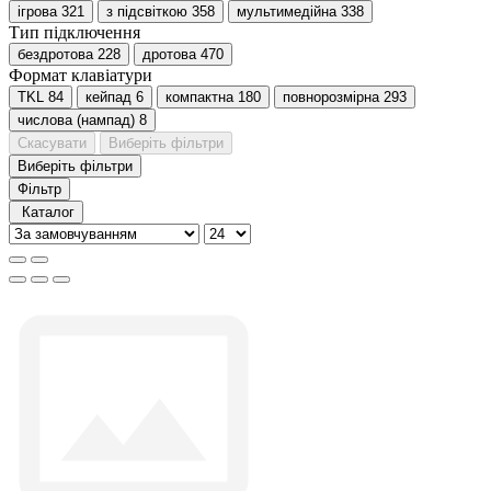
ігрова
321
з підсвіткою
358
мультимедійна
338
Тип підключення
бездротова
228
дротова
470
Формат клавіатури
TKL
84
кейпад
6
компактна
180
повнорозмірна
293
числова (нампад)
8
Скасувати
Виберіть фільтри
Виберіть фільтри
Фільтр
Каталог