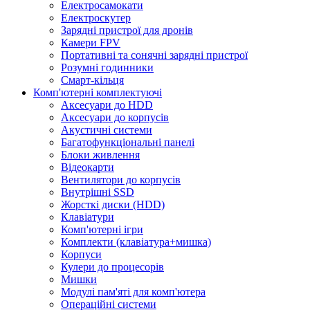
Електросамокати
Електроскутер
Зарядні пристрої для дронів
Камери FPV
Портативні та сонячні зарядні пристрої
Розумні годинники
Смарт-кільця
Комп'ютерні комплектуючі
Аксесуари до HDD
Аксесуари до корпусів
Акустичні системи
Багатофункціональні панелі
Блоки живлення
Відеокарти
Вентилятори до корпусів
Внутрішні SSD
Жорсткі диски (HDD)
Клавіатури
Комп'ютерні ігри
Комплекти (клавіатура+мишка)
Корпуси
Кулери до процесорів
Мишки
Модулі пам'яті для комп'ютера
Операційні системи