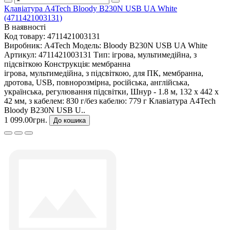
Клавіатура A4Tech Bloody B230N USB UA White
(4711421003131)
В наявності
Код товару:
4711421003131
Виробник:
A4Tech
Модель:
Bloody B230N USB UA White
Артикул:
4711421003131
Тип:
ігрова, мультимедійна, з
підсвіткою
Конструкція:
мембранна
ігрова, мультимедійна, з підсвіткою, для ПК, мембранна,
дротова, USB, повнорозмірна, російська, англійська,
українська, регулювання підсвітки, Шнур - 1.8 м, 132 х 442 х
42 мм, з кабелем: 830 г/без кабелю: 779 г Клавіатура A4Tech
Bloody B230N USB U..
1 099.00грн.
До кошика