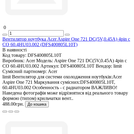
0
Вентилятор ноутбука Acer Aspire One 721 DC(5V,0.45A) 4pin c
СО 60.4HU03.002 (DFS400805L10T)
В наявності
Код товару:
DFS400805L10T
Виробник:
Acer
Модель:
Aspire One 721 DC(5V,0.45A) 4pin c
СО 60.4HU03.002
Артикул:
DFS400805L10T
Вендор:
limit
Сумісний партномер:
Acer
limit Вентилятор для системи охолодження ноутбуків:Acer
Aspire One 721 Маркування сумісних:DFS400805L10T,
60.4HU03.002 Особенность - с радиатором ВАЖЛИВО!
Наведена фотографія може відрізнятися від реального товару
формою (типом) крильчатки вент..
488.00грн.
До кошика