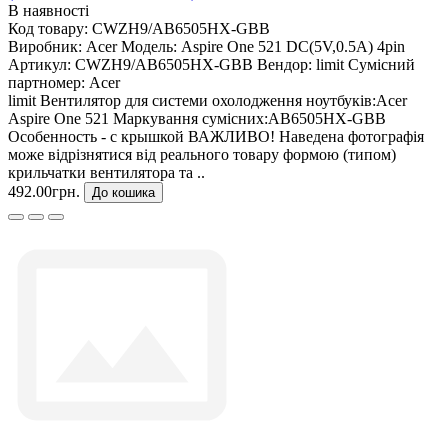
В наявності
Код товару:
CWZH9/AB6505HX-GBB
Виробник:
Acer
Модель:
Aspire One 521 DC(5V,0.5A) 4pin
Артикул:
CWZH9/AB6505HX-GBB
Вендор:
limit
Сумісний
партномер:
Acer
limit Вентилятор для системи охолодження ноутбуків:Acer
Aspire One 521 Маркування сумісних:AB6505HX-GBB
Особенность - c крышкой ВАЖЛИВО! Наведена фотографія
може відрізнятися від реального товару формою (типом)
крильчатки вентилятора та ..
492.00грн.
До кошика