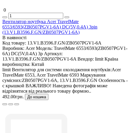
0
Вентилятор ноутбука Acer TravelMate
6553/6593(ZB0507PGV1-6A) DC(5V,0.4A) 3pin
(13.V1.B3596.F.GN/ZB0507PGV1-6A)
В наявності
Код товару:
13.V1.B3596.F.GN/ZB0507PGV1-6A
Виробник:
Acer
Модель:
TravelMate 6553/6593(ZB0507PGV1-
6A) DC(5V,0.4A) 3p
Артикул:
13.V1.B3596.F.GN/ZB0507PGV1-6A
Вендор:
limit
Країна
виробництва:
Китай
limit Вентилятор для системи охолодження ноутбуків:Acer
TravelMate 6553, Acer TravelMate 6593 Маркування
сумісних:ZB0507PGV1-6A, 13.V1.B3596.F.GN Особенность -
с крышкой ВАЖЛИВО! Наведена фотографія може
відрізнятися від реального товару формою..
492.00грн.
До кошика