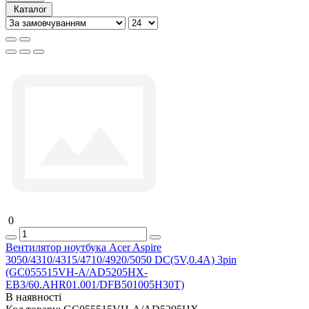
Каталог
0
Вентилятор ноутбука Acer Aspire
3050/4310/4315/4710/4920/5050 DC(5V,0.4A) 3pin
(GC055515VH-A/AD5205HX-
EB3/60.AHR01.001/DFB501005H30T)
В наявності