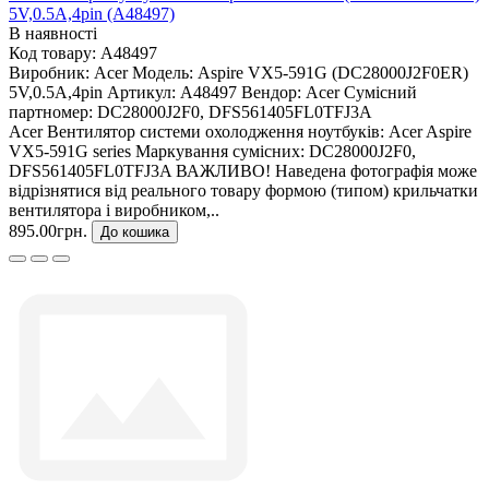
5V,0.5A,4pin (A48497)
В наявності
Код товару:
A48497
Виробник:
Acer
Модель:
Aspire VX5-591G (DC28000J2F0ER)
5V,0.5A,4pin
Артикул:
A48497
Вендор:
Acer
Сумісний
партномер:
DC28000J2F0, DFS561405FL0TFJ3A
Acer Вентилятор системи охолодження ноутбуків: Acer Aspire
VX5-591G series Маркування сумісних: DC28000J2F0,
DFS561405FL0TFJ3A ВАЖЛИВО! Наведена фотографія може
відрізнятися від реального товару формою (типом) крильчатки
вентилятора і виробником,..
895.00грн.
До кошика