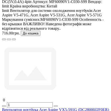
DC(5V,0.4A) 4pin
Артикул:
MF60090V1-C030-S99
Вендор:
limit
Країна виробництва:
Китай
limit Вентилятор для системи охолодження ноутбуків:Acer
Aspire V5-471G, Acer Aspire V5-531G, Acer Aspire V5-571G
Маркування сумісних:MF60090V1-C030-S99 Особенность -
без крышки ВАЖЛИВО! Наведена фотографія може
відрізнятися від реального товару..
716.00грн.
До кошика
0
Вентилятор ноутбука Acer Aspire VX5-591G (DC28000J2F0ER)