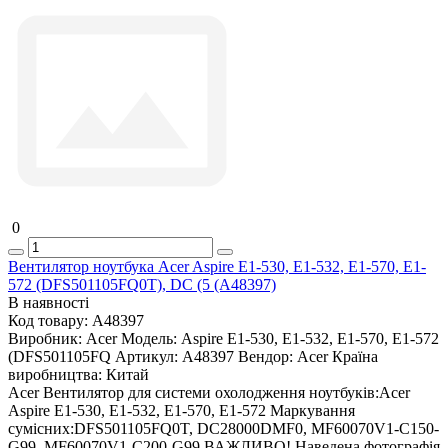
0
Вентилятор ноутбука Acer Aspire E1-530, E1-532, E1-570, E1-
572 (DFS501105FQ0T), DC (5 (A48397)
В наявності
Код товару:
A48397
Виробник:
Acer
Модель:
Aspire E1-530, E1-532, E1-570, E1-572
(DFS501105FQ
Артикул:
A48397
Вендор:
Acer
Країна
виробництва:
Китай
Acer Вентилятор для системи охолодження ноутбуків:Acer
Aspire E1-530, E1-532, E1-570, E1-572 Маркування
сумісних:DFS501105FQ0T, DC28000DMF0, MF60070V1-C150-
G99, MF60070V1-C200-G99 ВАЖЛИВО! Наведена фотографія