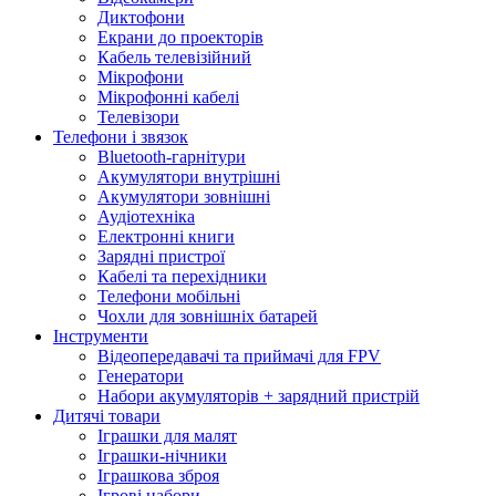
Диктофони
Екрани до проекторів
Кабель телевізійний
Мікрофони
Мікрофонні кабелі
Телевізори
Телефони і звязок
Bluetooth-гарнітури
Акумулятори внутрішні
Акумулятори зовнішні
Аудіотехніка
Електронні книги
Зарядні пристрої
Кабелі та перехідники
Телефони мобільні
Чохли для зовнішніх батарей
Інструменти
Відеопередавачі та приймачі для FPV
Генератори
Набори акумуляторів + зарядний пристрій
Дитячі товари
Іграшки для малят
Іграшки-нічники
Іграшкова зброя
Ігрові набори