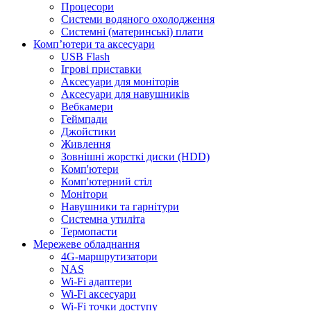
Процесори
Системи водяного охолодження
Системні (материнські) плати
Компʼютери та аксесуари
USB Flash
Ігрові приставки
Аксесуари для моніторів
Аксесуари для навушників
Вебкамери
Геймпади
Джойстики
Живлення
Зовнішні жорсткі диски (HDD)
Комп'ютери
Комп'ютерний стіл
Монітори
Навушники та гарнітури
Системна утиліта
Термопасти
Мережеве обладнання
4G-маршрутизатори
NAS
Wi-Fi адаптери
Wi-Fi аксесуари
Wi-Fi точки доступу