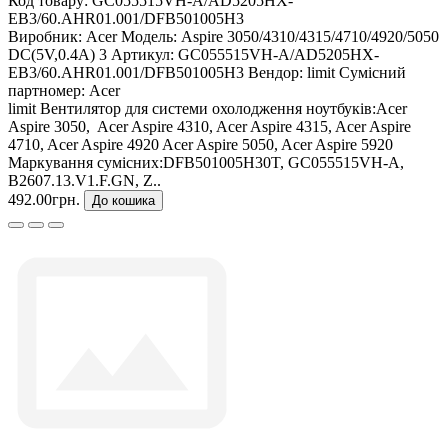
Код товару:
GC055515VH-A/AD5205HX-
EB3/60.AHR01.001/DFB501005H3
Виробник:
Acer
Модель:
Aspire 3050/4310/4315/4710/4920/5050
DC(5V,0.4A) 3
Артикул:
GC055515VH-A/AD5205HX-
EB3/60.AHR01.001/DFB501005H3
Вендор:
limit
Сумісний
партномер:
Acer
limit Вентилятор для системи охолодження ноутбуків:Acer
Aspire 3050, Acer Aspire 4310, Acer Aspire 4315, Acer Aspire
4710, Acer Aspire 4920 Acer Aspire 5050, Acer Aspire 5920
Маркування сумісних:DFB501005H30T, GC055515VH-A,
B2607.13.V1.F.GN, Z..
492.00грн.
До кошика