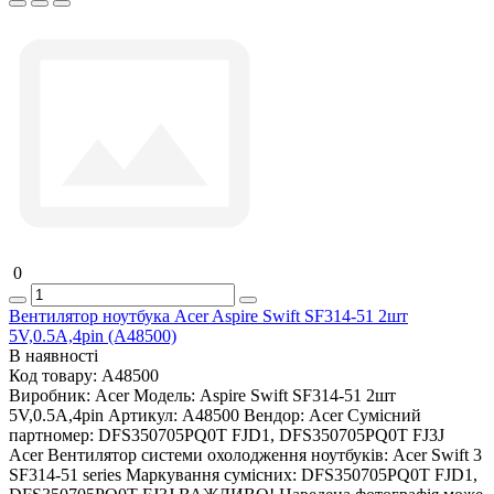
0
Вентилятор ноутбука Acer Aspire Swift SF314-51 2шт
5V,0.5A,4pin (A48500)
В наявності
Код товару:
A48500
Виробник:
Acer
Модель:
Aspire Swift SF314-51 2шт
5V,0.5A,4pin
Артикул:
A48500
Вендор:
Acer
Сумісний
партномер:
DFS350705PQ0T FJD1, DFS350705PQ0T FJ3J
Acer Вентилятор системи охолодження ноутбуків: Acer Swift 3
SF314-51 series Маркування сумісних: DFS350705PQ0T FJD1,