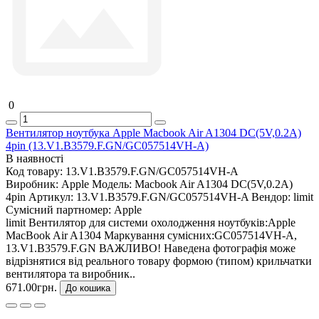
0
Вентилятор ноутбука Apple Macbook Air A1304 DC(5V,0.2A)
4pin (13.V1.B3579.F.GN/GC057514VH-A)
В наявності
Код товару:
13.V1.B3579.F.GN/GC057514VH-A
Виробник:
Apple
Модель:
Macbook Air A1304 DC(5V,0.2A)
4pin
Артикул:
13.V1.B3579.F.GN/GC057514VH-A
Вендор:
limit
Сумісний партномер:
Apple
limit Вентилятор для системи охолодження ноутбуків:Apple
MacBook Air A1304 Маркування сумісних:GC057514VH-A,
13.V1.B3579.F.GN ВАЖЛИВО! Наведена фотографія може
відрізнятися від реального товару формою (типом) крильчатки
вентилятора та виробник..
671.00грн.
До кошика