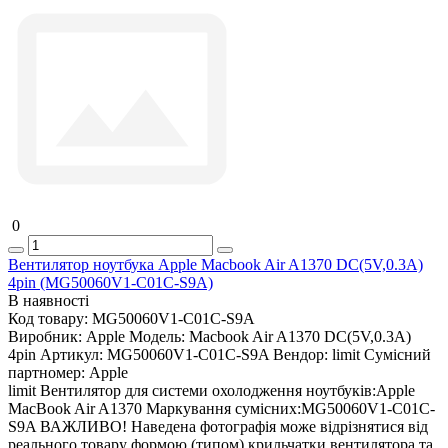
0
Вентилятор ноутбука Apple Macbook Air A1370 DC(5V,0.3A)
4pin (MG50060V1-C01C-S9A)
В наявності
Код товару:
MG50060V1-C01C-S9A
Виробник:
Apple
Модель:
Macbook Air A1370 DC(5V,0.3A)
4pin
Артикул:
MG50060V1-C01C-S9A
Вендор:
limit
Сумісний
партномер:
Apple
limit Вентилятор для системи охолодження ноутбуків:Apple
MacBook Air A1370 Маркування сумісних:MG50060V1-C01C-
S9A ВАЖЛИВО! Наведена фотографія може відрізнятися від
реального товару формою (типом) крильчатки вентилятора та