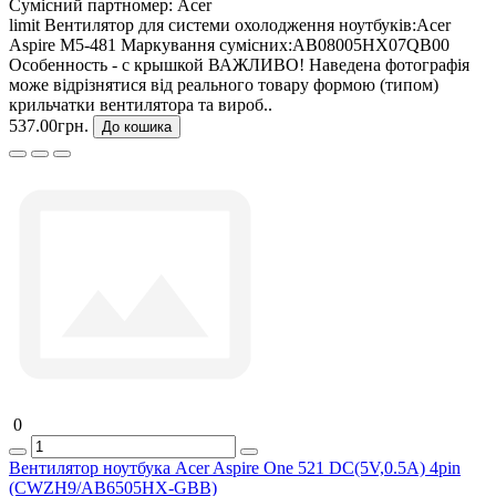
Сумісний партномер:
Acer
limit Вентилятор для системи охолодження ноутбуків:Acer
Aspire M5-481 Маркування сумісних:AB08005HX07QB00
Особенность - с крышкой ВАЖЛИВО! Наведена фотографія
може відрізнятися від реального товару формою (типом)
крильчатки вентилятора та вироб..
537.00грн.
До кошика
0
Вентилятор ноутбука Acer Aspire One 521 DC(5V,0.5A) 4pin
(CWZH9/AB6505HX-GBB)