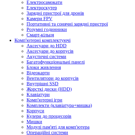
Електросамокати
Електроскутер
Зарядні пристрої для дронів
Камери FPV
Портативні та сонячні зарядні пристрої
Розумні годинники
Смарт-кільця
Комп'ютерні комплектуючі
Аксесуари до HDD
Аксесуари до корпусів
Акустичні системи
Багатофункціональні панелі
Блоки живлення
Відеокарти
Вентилятори до корпусів
Внутрішні SSD
Жорсткі диски (HDD)
Клавіатури
Комп'ютерні ігри
Комплекти (клавіатура+мишка)
Корпуси
Кулери до процесорів
Мишки
Модулі пам'яті для комп'ютера
Операційні системи