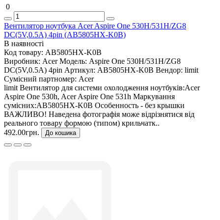
0
Вентилятор ноутбука Acer Aspire One 530H/531H/ZG8
DC(5V,0.5A) 4pin (AB5805HX-K0B)
В наявності
Код товару:
AB5805HX-K0B
Виробник:
Acer
Модель:
Aspire One 530H/531H/ZG8
DC(5V,0.5A) 4pin
Артикул:
AB5805HX-K0B
Вендор:
limit
Сумісний партномер:
Acer
limit Вентилятор для системи охолодження ноутбуків:Acer
Aspire One 530h, Acer Aspire One 531h Маркування
сумісних:AB5805HX-K0B Особенность - без крышки
ВАЖЛИВО! Наведена фотографія може відрізнятися від
реального товару формою (типом) крильчатк..
492.00грн.
До кошика