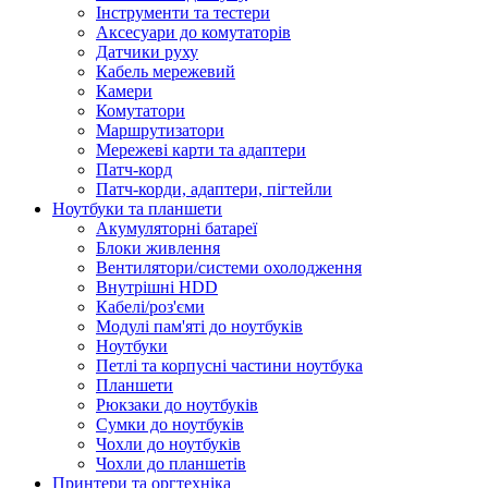
Інструменти та тестери
Аксесуари до комутаторів
Датчики руху
Кабель мережевий
Камери
Комутатори
Маршрутизатори
Мережеві карти та адаптери
Патч-корд
Патч-корди, адаптери, пігтейли
Ноутбуки та планшети
Акумуляторні батареї
Блоки живлення
Вентилятори/системи охолодження
Внутрішні HDD
Кабелі/роз'єми
Модулі пам'яті до ноутбуків
Ноутбуки
Петлі та корпусні частини ноутбука
Планшети
Рюкзаки до ноутбуків
Сумки до ноутбуків
Чохли до ноутбуків
Чохли до планшетів
Принтери та оргтехніка