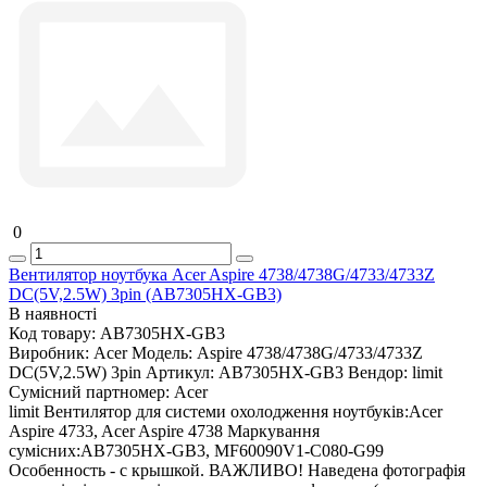
0
Вентилятор ноутбука Acer Aspire 4738/4738G/4733/4733Z
DC(5V,2.5W) 3pin (AB7305HX-GB3)
В наявності
Код товару:
AB7305HX-GB3
Виробник:
Acer
Модель:
Aspire 4738/4738G/4733/4733Z
DC(5V,2.5W) 3pin
Артикул:
AB7305HX-GB3
Вендор:
limit
Сумісний партномер:
Acer
limit Вентилятор для системи охолодження ноутбуків:Acer
Aspire 4733, Acer Aspire 4738 Маркування
сумісних:AB7305HX-GB3, MF60090V1-C080-G99
Особенность - с крышкой. ВАЖЛИВО! Наведена фотографія