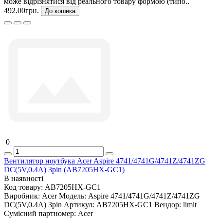
може відрізнятися від реального товару формою (типо..
492.00грн.
До кошика
0
Вентилятор ноутбука Acer Aspire 4741/4741G/4741Z/4741ZG
DC(5V,0.4A) 3pin (AB7205HX-GC1)
В наявності
Код товару:
AB7205HX-GC1
Виробник:
Acer
Модель:
Aspire 4741/4741G/4741Z/4741ZG
DC(5V,0.4A) 3pin
Артикул:
AB7205HX-GC1
Вендор:
limit
Сумісний партномер:
Acer