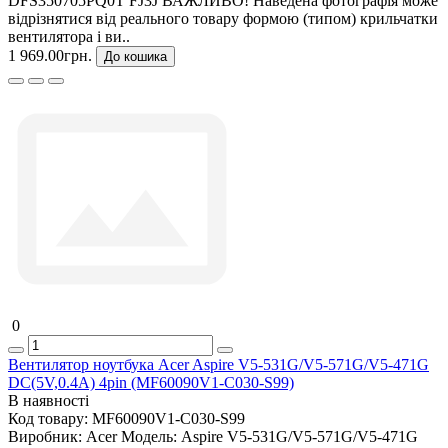
DFS350705PQ0T FJ3J ВАЖЛИВО! Наведена фотографія може
відрізнятися від реального товару формою (типом) крильчатки
вентилятора і ви..
1 969.00грн.
До кошика
0
Вентилятор ноутбука Acer Aspire V5-531G/V5-571G/V5-471G
DC(5V,0.4A) 4pin (MF60090V1-C030-S99)
В наявності
Код товару:
MF60090V1-C030-S99
Виробник:
Acer
Модель:
Aspire V5-531G/V5-571G/V5-471G