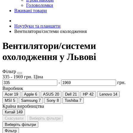
Головоломки
Вживані товари
Ноутбуки та планшети
Вентилятори/системи охолодження
Вентилятори/системи
охолодження у Львові
Фільтр
335
-
1969
грн.
Ціна
-
грн.
Виробник
Acer
19
Apple
6
ASUS
20
Dell
21
HP
42
Lenovo
14
MSI
5
Samsung
7
Sony
8
Toshiba
7
Країна виробництва
Китай
149
Скасувати
Виберіть фільтри
Виберіть фільтри
Фільтр