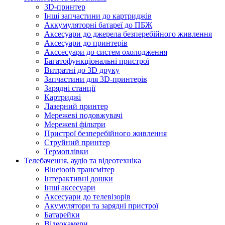
3D-принтер
Інші запчастини до картриджів
Аккумуляторні батареї до ПБЖ
Аксесуари до джерела безперебійного живлення
Аксесуари до принтерів
Акссесуари до систем охолодження
Багатофункціональні пристрої
Витратні до 3D друку
Запчастини для 3D-принтерів
Зарядні станції
Картриджі
Лазерний принтер
Мережеві подовжувачі
Мережеві фільтри
Пристрої безперебійного живлення
Струйний принтер
Термоплівки
Телебачення, аудіо та відеотехніка
Bluetooth трансмітер
Інтерактивні дошки
Інші аксесуари
Аксесуари до телевізорів
Акумулятори та зарядні пристрої
Батарейки
Відеокамери