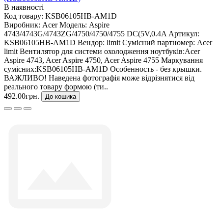
В наявності
Код товару:
KSB06105HB-AM1D
Виробник:
Acer
Модель:
Aspire
4743/4743G/4743ZG/4750/4750/4755 DC(5V,0.4A
Артикул:
KSB06105HB-AM1D
Вендор:
limit
Сумісний партномер:
Acer
limit Вентилятор для системи охолодження ноутбуків:Acer
Aspire 4743, Acer Aspire 4750, Acer Aspire 4755 Маркування
сумісних:KSB06105HB-AM1D Особенность - без крышки.
ВАЖЛИВО! Наведена фотографія може відрізнятися від
реального товару формою (ти..
492.00грн.
До кошика