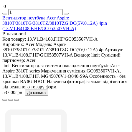
0
Вентилятор ноутбука Acer Aspire
3810T/3810TG/3810TZ/3810TZG DC(5V,0.12A) 4pin
(13.V1.B4108.F.HF/GC053507VH-A)
В наявності
Код товару:
13.V1.B4108.F.HF/GC053507VH-A
Виробник:
Acer
Модель:
Aspire
3810T/3810TG/3810TZ/3810TZG DC(5V,0.12A) 4p
Артикул:
13.V1.B4108.F.HF/GC053507VH-A
Вендор:
limit
Сумісний
партномер:
Acer
limit Вентилятор для системи охолодження ноутбуків:Acer
Aspire 3810T series Маркування сумісних:GC053507VH-A,
13.V1.B4108.F.HF, MG45070V1-Q040-S9A Особенность - без
крышки ВАЖЛИВО! Наведена фотографія може відрізнятися
від реального товару форм..
537.00грн.
До кошика