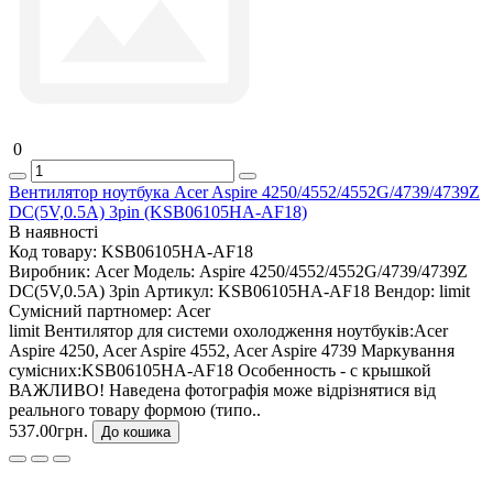
0
Вентилятор ноутбука Acer Aspire 4250/4552/4552G/4739/4739Z
DC(5V,0.5A) 3pin (KSB06105HA-AF18)
В наявності
Код товару:
KSB06105HA-AF18
Виробник:
Acer
Модель:
Aspire 4250/4552/4552G/4739/4739Z
DC(5V,0.5A) 3pin
Артикул:
KSB06105HA-AF18
Вендор:
limit
Сумісний партномер:
Acer
limit Вентилятор для системи охолодження ноутбуків:Acer
Aspire 4250, Acer Aspire 4552, Acer Aspire 4739 Маркування
сумісних:KSB06105HA-AF18 Особенность - с крышкой
ВАЖЛИВО! Наведена фотографія може відрізнятися від
реального товару формою (типо..
537.00грн.
До кошика