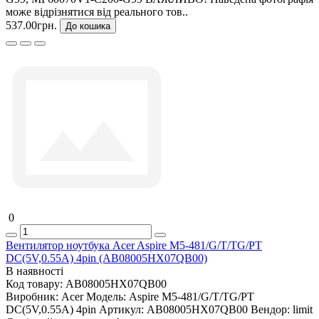
може відрізнятися від реального тов..
537.00грн.
До кошика
0
Вентилятор ноутбука Acer Aspire M5-481/G/T/TG/PT
DC(5V,0.55A) 4pin (AB08005HX07QB00)
В наявності
Код товару:
AB08005HX07QB00
Виробник:
Acer
Модель:
Aspire M5-481/G/T/TG/PT
DC(5V,0.55A) 4pin
Артикул:
AB08005HX07QB00
Вендор:
limit