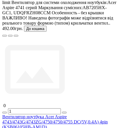
limit Вентилятор для системи охолодження ноутбуків:Acer
Aspire 4741 серий Маркування сумісних:AB7205HX-
GC1, UDQFRZH08CCM Особенность - без крышки
ВАЖЛИВО! Наведена фотографія може відрізнятися від
реального товару формою (типом) крильчатки вентил..
492.00грн.
До кошика
0
Вентилятор ноутбука Acer Aspire
4743/4743G/4743ZG/4750/4750/4755 DC(5V,0.4A) 4pin
(KSB06105HB-AM1D)