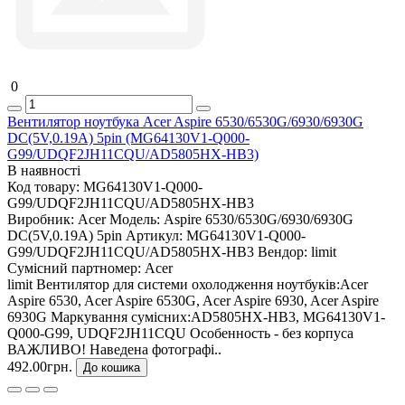
0
Вентилятор ноутбука Acer Aspire 6530/6530G/6930/6930G
DC(5V,0.19A) 5pin (MG64130V1-Q000-
G99/UDQF2JH11CQU/AD5805HX-HB3)
В наявності
Код товару:
MG64130V1-Q000-
G99/UDQF2JH11CQU/AD5805HX-HB3
Виробник:
Acer
Модель:
Aspire 6530/6530G/6930/6930G
DC(5V,0.19A) 5pin
Артикул:
MG64130V1-Q000-
G99/UDQF2JH11CQU/AD5805HX-HB3
Вендор:
limit
Сумісний партномер:
Acer
limit Вентилятор для системи охолодження ноутбуків:Acer
Aspire 6530, Acer Aspire 6530G, Acer Aspire 6930, Acer Aspire
6930G Маркування сумісних:AD5805HX-HB3, MG64130V1-
Q000-G99, UDQF2JH11CQU Особенность - без корпуса
ВАЖЛИВО! Наведена фотографі..
492.00грн.
До кошика