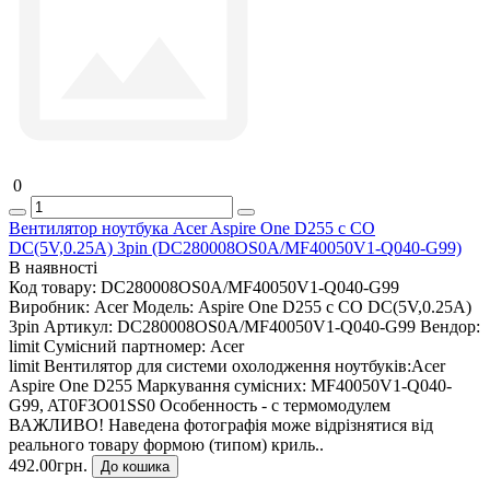
0
Вентилятор ноутбука Acer Aspire One D255 c СО
DC(5V,0.25A) 3pin (DC280008OS0A/MF40050V1-Q040-G99)
В наявності
Код товару:
DC280008OS0A/MF40050V1-Q040-G99
Виробник:
Acer
Модель:
Aspire One D255 c СО DC(5V,0.25A)
3pin
Артикул:
DC280008OS0A/MF40050V1-Q040-G99
Вендор:
limit
Сумісний партномер:
Acer
limit Вентилятор для системи охолодження ноутбуків:Acer
Aspire One D255 Маркування сумісних: MF40050V1-Q040-
G99, AT0F3O01SS0 Особенность - с термомодулем
ВАЖЛИВО! Наведена фотографія може відрізнятися від
реального товару формою (типом) криль..
492.00грн.
До кошика