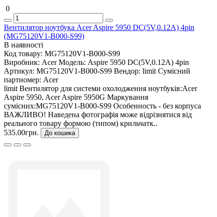
0
Вентилятор ноутбука Acer Aspire 5950 DC(5V,0.12A) 4pin
(MG75120V1-B000-S99)
В наявності
Код товару:
MG75120V1-B000-S99
Виробник:
Acer
Модель:
Aspire 5950 DC(5V,0.12A) 4pin
Артикул:
MG75120V1-B000-S99
Вендор:
limit
Сумісний
партномер:
Acer
limit Вентилятор для системи охолодження ноутбуків:Acer
Aspire 5950, Acer Aspire 5950G Маркування
сумісних:MG75120V1-B000-S99 Особенность - без корпуса
ВАЖЛИВО! Наведена фотографія може відрізнятися від
реального товару формою (типом) крильчатк..
535.00грн.
До кошика