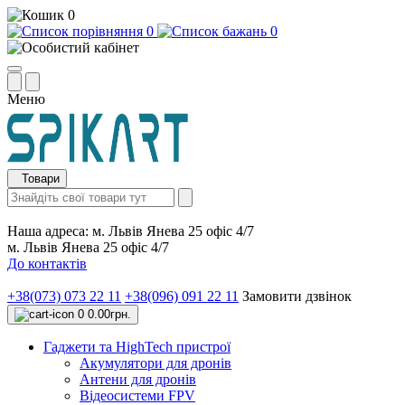
0
0
0
Меню
Товари
Наша адреса:
м. Львів Янева 25 офіс 4/7
м. Львів Янева 25 офіс 4/7
До контактів
+38(073) 073 22 11
+38(096) 091 22 11
Замовити дзвінок
0
0.00грн.
Гаджети та HighTech пристрої
Акумулятори для дронів
Антени для дронів
Відеосистеми FPV