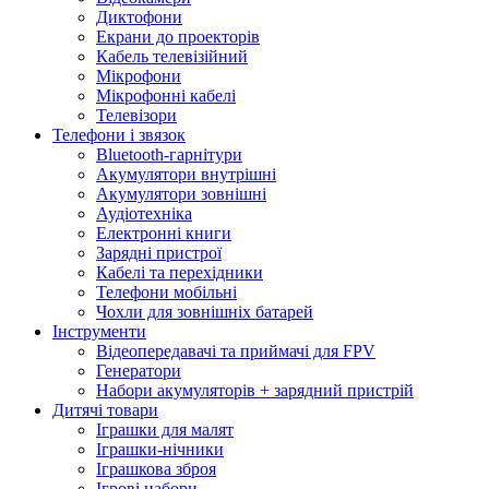
Диктофони
Екрани до проекторів
Кабель телевізійний
Мікрофони
Мікрофонні кабелі
Телевізори
Телефони і звязок
Bluetooth-гарнітури
Акумулятори внутрішні
Акумулятори зовнішні
Аудіотехніка
Електронні книги
Зарядні пристрої
Кабелі та перехідники
Телефони мобільні
Чохли для зовнішніх батарей
Інструменти
Відеопередавачі та приймачі для FPV
Генератори
Набори акумуляторів + зарядний пристрій
Дитячі товари
Іграшки для малят
Іграшки-нічники
Іграшкова зброя
Ігрові набори