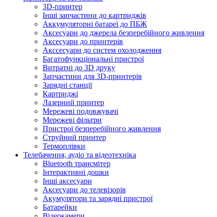
3D-принтер
Інші запчастини до картриджів
Аккумуляторні батареї до ПБЖ
Аксесуари до джерела безперебійного живлення
Аксесуари до принтерів
Акссесуари до систем охолодження
Багатофункціональні пристрої
Витратні до 3D друку
Запчастини для 3D-принтерів
Зарядні станції
Картриджі
Лазерний принтер
Мережеві подовжувачі
Мережеві фільтри
Пристрої безперебійного живлення
Струйний принтер
Термоплівки
Телебачення, аудіо та відеотехніка
Bluetooth трансмітер
Інтерактивні дошки
Інші аксесуари
Аксесуари до телевізорів
Акумулятори та зарядні пристрої
Батарейки
Відеокамери