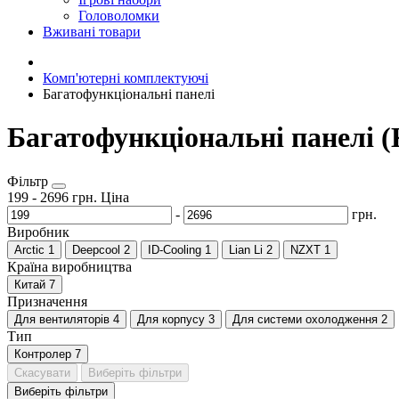
Головоломки
Вживані товари
Комп'ютерні комплектуючі
Багатофункціональні панелі
Багатофункціональні панелі 
Фільтр
199
-
2696
грн.
Ціна
-
грн.
Виробник
Arctic
1
Deepcool
2
ID-Cooling
1
Lian Li
2
NZXT
1
Країна виробництва
Китай
7
Призначення
Для вентиляторів
4
Для корпусу
3
Для системи охолодження
2
Тип
Контролер
7
Скасувати
Виберіть фільтри
Виберіть фільтри