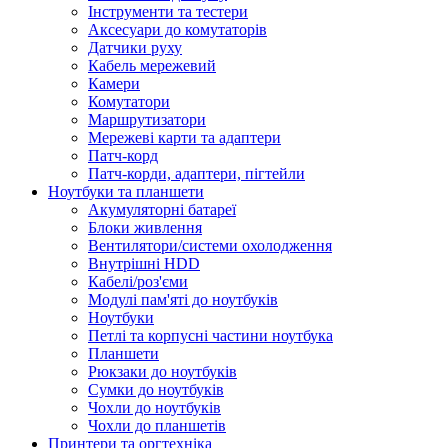
Інструменти та тестери
Аксесуари до комутаторів
Датчики руху
Кабель мережевий
Камери
Комутатори
Маршрутизатори
Мережеві карти та адаптери
Патч-корд
Патч-корди, адаптери, пігтейли
Ноутбуки та планшети
Акумуляторні батареї
Блоки живлення
Вентилятори/системи охолодження
Внутрішні HDD
Кабелі/роз'єми
Модулі пам'яті до ноутбуків
Ноутбуки
Петлі та корпусні частини ноутбука
Планшети
Рюкзаки до ноутбуків
Сумки до ноутбуків
Чохли до ноутбуків
Чохли до планшетів
Принтери та оргтехніка