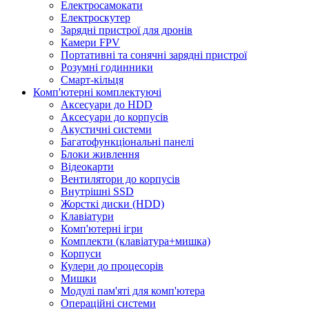
Електросамокати
Електроскутер
Зарядні пристрої для дронів
Камери FPV
Портативні та сонячні зарядні пристрої
Розумні годинники
Смарт-кільця
Комп'ютерні комплектуючі
Аксесуари до HDD
Аксесуари до корпусів
Акустичні системи
Багатофункціональні панелі
Блоки живлення
Відеокарти
Вентилятори до корпусів
Внутрішні SSD
Жорсткі диски (HDD)
Клавіатури
Комп'ютерні ігри
Комплекти (клавіатура+мишка)
Корпуси
Кулери до процесорів
Мишки
Модулі пам'яті для комп'ютера
Операційні системи