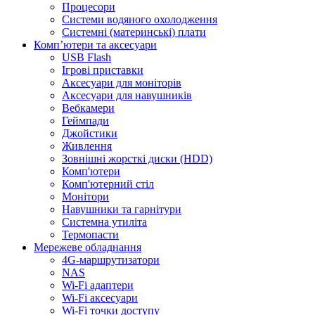
Процесори
Системи водяного охолодження
Системні (материнські) плати
Компʼютери та аксесуари
USB Flash
Ігрові приставки
Аксесуари для моніторів
Аксесуари для навушників
Вебкамери
Геймпади
Джойстики
Живлення
Зовнішні жорсткі диски (HDD)
Комп'ютери
Комп'ютерний стіл
Монітори
Навушники та гарнітури
Системна утиліта
Термопасти
Мережеве обладнання
4G-маршрутизатори
NAS
Wi-Fi адаптери
Wi-Fi аксесуари
Wi-Fi точки доступу