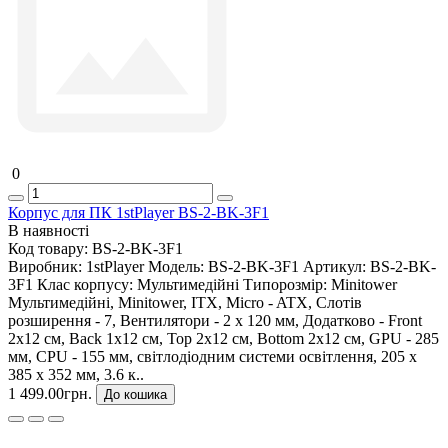
0
Корпус для ПК 1stPlayer BS-2-BK-3F1
В наявності
Код товару:
BS-2-BK-3F1
Виробник:
1stPlayer
Модель:
BS-2-BK-3F1
Артикул:
BS-2-BK-
3F1
Клас корпусу:
Мультимедійні
Типорозмір:
Minitower
Мультимедійні, Minitower, ITX, Micro - ATX, Слотів
розширення - 7, Вентилятори - 2 х 120 мм, Додатково - Front
2x12 см, Back 1x12 см, Top 2x12 см, Bottom 2x12 см, GPU - 285
мм, CPU - 155 мм, світлодіодним системи освітлення, 205 х
385 х 352 мм, 3.6 к..
1 499.00грн.
До кошика