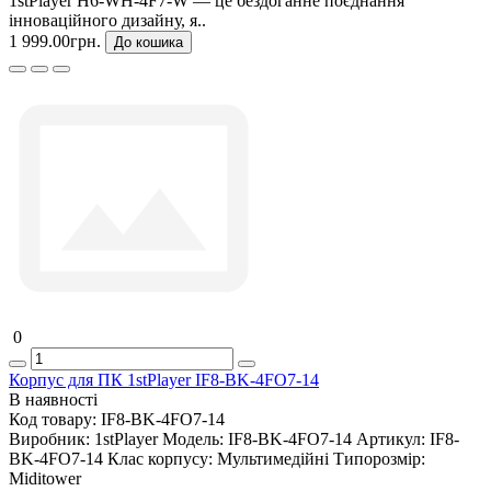
1stPlayer H6-WH-4F7-W — це бездоганне поєднання
інноваційного дизайну, я..
1 999.00грн.
До кошика
0
Корпус для ПК 1stPlayer IF8-BK-4FO7-14
В наявності
Код товару:
IF8-BK-4FO7-14
Виробник:
1stPlayer
Модель:
IF8-BK-4FO7-14
Артикул:
IF8-
BK-4FO7-14
Клас корпусу:
Мультимедійні
Типорозмір:
Miditower