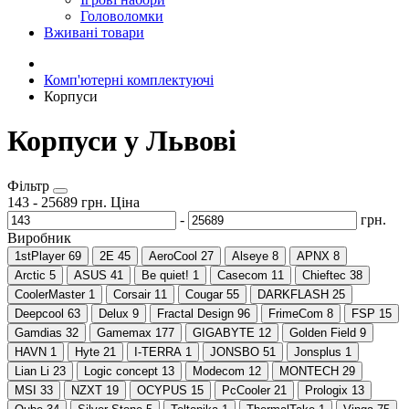
Головоломки
Вживані товари
Комп'ютерні комплектуючі
Корпуси
Корпуси у Львові
Фільтр
143
-
25689
грн.
Ціна
-
грн.
Виробник
1stPlayer
69
2E
45
AeroCool
27
Alseye
8
APNX
8
Arctic
5
ASUS
41
Be quiet!
1
Casecom
11
Chieftec
38
CoolerMaster
1
Corsair
11
Cougar
55
DARKFLASH
25
Deepcool
63
Delux
9
Fractal Design
96
FrimeCom
8
FSP
15
Gamdias
32
Gamemax
177
GIGABYTE
12
Golden Field
9
HAVN
1
Hyte
21
I-TERRA
1
JONSBO
51
Jonsplus
1
Lian Li
23
Logic concept
13
Modecom
12
MONTECH
29
MSI
33
NZXT
19
OCYPUS
15
PcCooler
21
Prologix
13