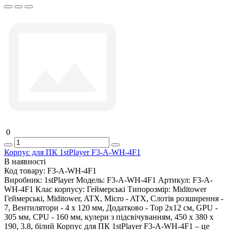
0
Корпус для ПК 1stPlayer F3-A-WH-4F1
В наявності
Код товару:
F3-A-WH-4F1
Виробник:
1stPlayer
Модель:
F3-A-WH-4F1
Артикул:
F3-A-
WH-4F1
Клас корпусу:
Геймерські
Типорозмір:
Miditower
Геймерські, Miditower, ATX, Micro - ATX, Слотів розширення -
7, Вентилятори - 4 х 120 мм, Додатково - Top 2x12 см, GPU -
305 мм, CPU - 160 мм, кулери з підсвічуванням, 450 x 380 x
190, 3.8, білий Корпус для ПК 1stPlayer F3-A-WH-4F1 – це