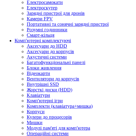
Електросамокати
Електроскутер
Зарядні пристрої для дронів
Камери FPV
Портативні та сонячні зарядні пристрої
Розумні годинники
Смарт-кільця
Комп'ютерні комплектуючі
Аксесуари до HDD
Аксесуари до корпусів
Акустичні системи
Багатофункціональні панелі
Блоки живлення
Відеокарти
Вентилятори до корпусів
Внутрішні SSD
Жорсткі диски (HDD)
Клавіатури
Комп'ютерні ігри
Комплекти (клавіатура+мишка)
Корпуси
Кулери до процесорів
Мишки
Модулі пам'яті для комп'ютера
Операційні системи