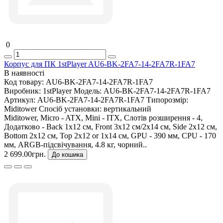
0
Корпус для ПК 1stPlayer AU6-BK-2FA7-14-2FA7R-1FA7
В наявності
Код товару:
AU6-BK-2FA7-14-2FA7R-1FA7
Виробник:
1stPlayer
Модель:
AU6-BK-2FA7-14-2FA7R-1FA7
Артикул:
AU6-BK-2FA7-14-2FA7R-1FA7
Типорозмір:
Miditower
Спосіб установки:
вертикальний
Miditower, Micro - ATX, Mini - ITX, Слотів розширення - 4,
Додатково - Back 1x12 см, Front 3x12 см/2х14 см, Side 2x12 см,
Bottom 2x12 см, Top 2x12 or 1х14 см, GPU - 390 мм, CPU - 170
мм, ARGB-підсвічування, 4.8 кг, чорний..
2 699.00грн.
До кошика