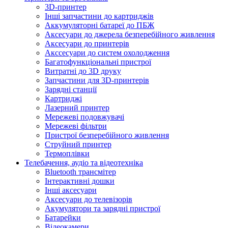
3D-принтер
Інші запчастини до картриджів
Аккумуляторні батареї до ПБЖ
Аксесуари до джерела безперебійного живлення
Аксесуари до принтерів
Акссесуари до систем охолодження
Багатофункціональні пристрої
Витратні до 3D друку
Запчастини для 3D-принтерів
Зарядні станції
Картриджі
Лазерний принтер
Мережеві подовжувачі
Мережеві фільтри
Пристрої безперебійного живлення
Струйний принтер
Термоплівки
Телебачення, аудіо та відеотехніка
Bluetooth трансмітер
Інтерактивні дошки
Інші аксесуари
Аксесуари до телевізорів
Акумулятори та зарядні пристрої
Батарейки
Відеокамери