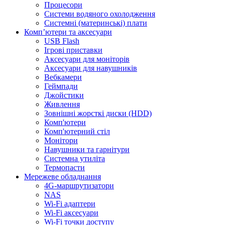
Процесори
Системи водяного охолодження
Системні (материнські) плати
Компʼютери та аксесуари
USB Flash
Ігрові приставки
Аксесуари для моніторів
Аксесуари для навушників
Вебкамери
Геймпади
Джойстики
Живлення
Зовнішні жорсткі диски (HDD)
Комп'ютери
Комп'ютерний стіл
Монітори
Навушники та гарнітури
Системна утиліта
Термопасти
Мережеве обладнання
4G-маршрутизатори
NAS
Wi-Fi адаптери
Wi-Fi аксесуари
Wi-Fi точки доступу