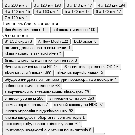
2 х 200 мм
7
3 х 120 мм
190
3 х 140 мм
47
4 х 120 мм
194
4 х 140 мм
15
4 х 160 мм
1
5 х 120 мм
14
6 х 120 мм
17
7 х 120 мм
1
Наявність блоку живлення
без блоку живлення
1
k
з блоком живлення
109
Особливості
8" LCD екран
3
Airflow-Mesh
122
LCD екран
5
антивандальна кнопка ввімкнення
1
бічна панель із залізної сітки
2
бічна панель на магнітних кріпленнях
3
безгвинтове кріплення HDD
9
безгвинтове кріплення ОDD
5
вікно на бічній панелі
486
вікно на верхній панелі
9
вбудований дисплей температури процесора та відеокарти
4
з безгвинтовим кріпленням
68
з вертикальним встановленням відеокарти
78
з підсвічуванням
250
з пиловим фільтром
253
знімна верхня панель
7
знімний кошик для HDD
97
кнопка управління підсвічуванням
82
кнопка швидкості обертання вентиляторів
1
контролер вбудованого підсвічування
62
контролер швидкості обертання вентиляторів
8