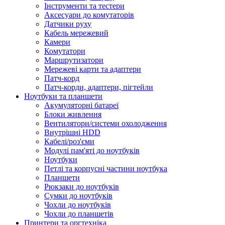
Інструменти та тестери
Аксесуари до комутаторів
Датчики руху
Кабель мережевий
Камери
Комутатори
Маршрутизатори
Мережеві карти та адаптери
Патч-корд
Патч-корди, адаптери, пігтейли
Ноутбуки та планшети
Акумуляторні батареї
Блоки живлення
Вентилятори/системи охолодження
Внутрішні HDD
Кабелі/роз'єми
Модулі пам'яті до ноутбуків
Ноутбуки
Петлі та корпусні частини ноутбука
Планшети
Рюкзаки до ноутбуків
Сумки до ноутбуків
Чохли до ноутбуків
Чохли до планшетів
Принтери та оргтехніка