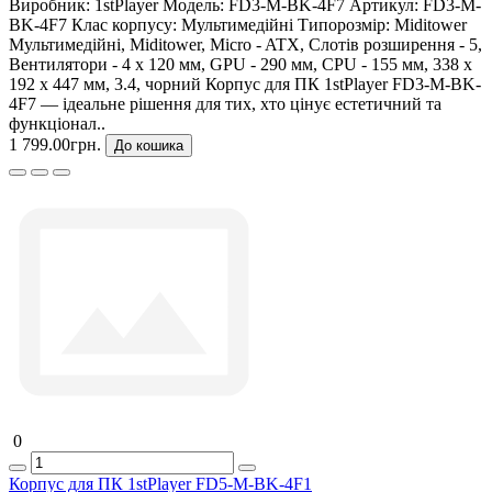
Виробник:
1stPlayer
Модель:
FD3-M-BK-4F7
Артикул:
FD3-M-
BK-4F7
Клас корпусу:
Мультимедійні
Типорозмір:
Miditower
Мультимедійні, Miditower, Micro - ATX, Слотів розширення - 5,
Вентилятори - 4 х 120 мм, GPU - 290 мм, CPU - 155 мм, 338 x
192 x 447 мм, 3.4, чорний Корпус для ПК 1stPlayer FD3-M-BK-
4F7 — ідеальне рішення для тих, хто цінує естетичний та
функціонал..
1 799.00грн.
До кошика
0
Корпус для ПК 1stPlayer FD5-M-BK-4F1