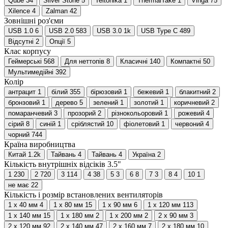
Qube
34
Silver Stone
5
Teltonika
1
ThermalTake
1
Vinga
75
Xilence
4
Zalman
42
Зовнішні роз'єми
USB 1.0
6
USB 2.0
583
USB 3.0
1
k
USB Type C
489
Відсутні
2
Опції
5
Клас корпусу
Геймерські
568
Для неттопів
8
Класичні
140
Компактні
50
Мультимедійні
392
Колір
антрацит
1
білий
355
бірюзовий
1
бежевий
1
блакитний
2
бронзовий
1
дерево
5
зелений
1
золотий
1
коричневий
2
помаранчевий
3
прозорий
2
різнокольоровий
1
рожевий
4
сірий
8
синій
1
сріблястий
10
фіолетовий
1
червоний
4
чорний
744
Країна виробництва
Китай
1.2
k
Тайвань
4
Тайвань
4
Україна
2
Кількість внутрішніх відсіків 3.5"
1
230
2
720
3
114
4
38
5
3
6
8
7
3
8
4
10
1
не має
22
Кількість і розмір встановлених вентиляторів
1 х 40 мм
4
1 х 80 мм
15
1 х 90 мм
6
1 х 120 мм
113
1 х 140 мм
15
1 х 180 мм
2
1 х 200 мм
2
2 х 90 мм
3
2 х 120 мм
92
2 х 140 мм
47
2 х 160 мм
7
2 х 180 мм
10