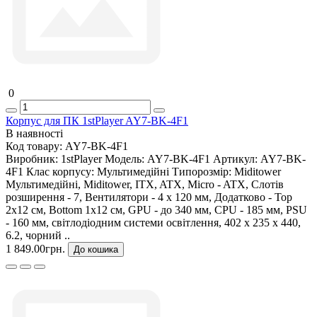
0
Корпус для ПК 1stPlayer AY7-BK-4F1
В наявності
Код товару:
AY7-BK-4F1
Виробник:
1stPlayer
Модель:
AY7-BK-4F1
Артикул:
AY7-BK-
4F1
Клас корпусу:
Мультимедійні
Типорозмір:
Miditower
Мультимедійні, Miditower, ITX, ATX, Micro - ATX, Слотів
розширення - 7, Вентилятори - 4 х 120 мм, Додатково - Top
2x12 см, Bottom 1x12 см, GPU - до 340 мм, CPU - 185 мм, PSU
- 160 мм, світлодіодним системи освітлення, 402 x 235 x 440,
6.2, чорний ..
1 849.00грн.
До кошика