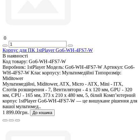
0
Корпус для ПК 1stPlayer Go6-WH-4FS7-W
В наявності
Код товару:
Go6-WH-4FS7-W
Виробник:
1stPlayer
Модель:
Go6-WH-4FS7-W
Артикул:
Go6-
WH-4FS7-W
Клас корпусу:
Мультимедійні
Типорозмір:
Miditower
Мультимедійні, Miditower, ATX, Micro - ATX, Mini - ITX,
Слотів розширення - 7, Вентилятори - 4 х 120 мм, GPU - 320
мм, CPU - 165 мм, 373 x 210 x 480 мм, 5, білий Комп’ютерний
корпус 1stPlayer Go6-WH-4FS7-W — це вишукане рішення для
вашої мультимед..
1 899.00грн.
До кошика