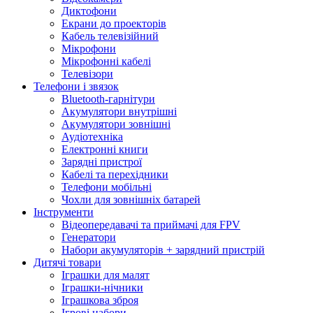
Диктофони
Екрани до проекторів
Кабель телевізійний
Мікрофони
Мікрофонні кабелі
Телевізори
Телефони і звязок
Bluetooth-гарнітури
Акумулятори внутрішні
Акумулятори зовнішні
Аудіотехніка
Електронні книги
Зарядні пристрої
Кабелі та перехідники
Телефони мобільні
Чохли для зовнішніх батарей
Інструменти
Відеопередавачі та приймачі для FPV
Генератори
Набори акумуляторів + зарядний пристрій
Дитячі товари
Іграшки для малят
Іграшки-нічники
Іграшкова зброя
Ігрові набори