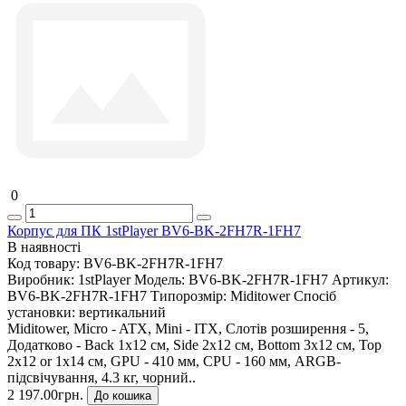
0
Корпус для ПК 1stPlayer BV6-BK-2FH7R-1FH7
В наявності
Код товару:
BV6-BK-2FH7R-1FH7
Виробник:
1stPlayer
Модель:
BV6-BK-2FH7R-1FH7
Артикул:
BV6-BK-2FH7R-1FH7
Типорозмір:
Miditower
Спосіб
установки:
вертикальний
Miditower, Micro - ATX, Mini - ITX, Слотів розширення - 5,
Додатково - Back 1x12 см, Side 2x12 см, Bottom 3x12 см, Top
2x12 or 1х14 см, GPU - 410 мм, CPU - 160 мм, ARGB-
підсвічування, 4.3 кг, чорний..
2 197.00грн.
До кошика