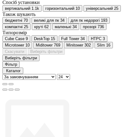
Спосіб установки
вертикальний
1.1
k
горизонтальний
10
універсальний
25
Також шукають
бюджетні
70
великі для пк
34
для пк недорогі
193
компактні
25
круті
62
маленькі
34
прозорі
736
Типорозмір
Cube Case
9
DeskTop
15
Full Tower
34
HTPC
3
Microtower
10
Miditower
769
Minitower
302
Slim
16
Скасувати
Виберіть фільтри
Виберіть фільтри
Фільтр
Каталог