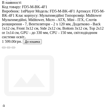
В наявності
Код товару:
FD5-M-BK-4F1
Виробник:
1stPlayer
Модель:
FD5-M-BK-4F1
Артикул:
FD5-M-
BK-4F1
Клас корпусу:
Мультимедійні
Типорозмір:
Miditower
Мультимедійні, Miditower, Micro - ATX, Mini - ITX, Слотів
розширення - 7, Вентилятори - 2 х 120 мм, Додатково - Back
1x12 см, Front 3x12 см, Side 2x12 см, Bottom 3x12 см, Top 2x12
or 1х14 см, GPU - до 330 мм, CPU - 150 мм, світлодіодним
системи освіт..
1 599.00грн.
До кошика
0