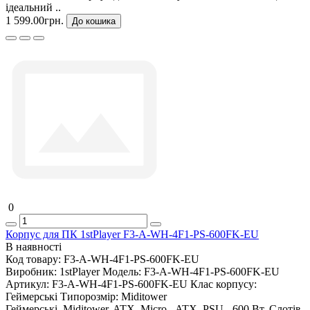
ідеальний ..
1 599.00грн.
До кошика
0
Корпус для ПК 1stPlayer F3-A-WH-4F1-PS-600FK-EU
В наявності
Код товару:
F3-A-WH-4F1-PS-600FK-EU
Виробник:
1stPlayer
Модель:
F3-A-WH-4F1-PS-600FK-EU
Артикул:
F3-A-WH-4F1-PS-600FK-EU
Клас корпусу:
Геймерські
Типорозмір:
Miditower
Геймерські, Miditower, ATX, Micro - ATX, PSU - 600 Вт, Слотів