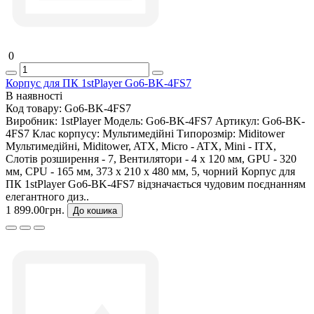
0
Корпус для ПК 1stPlayer Go6-BK-4FS7
В наявності
Код товару:
Go6-BK-4FS7
Виробник:
1stPlayer
Модель:
Go6-BK-4FS7
Артикул:
Go6-BK-
4FS7
Клас корпусу:
Мультимедійні
Типорозмір:
Miditower
Мультимедійні, Miditower, ATX, Micro - ATX, Mini - ITX,
Слотів розширення - 7, Вентилятори - 4 х 120 мм, GPU - 320
мм, CPU - 165 мм, 373 x 210 x 480 мм, 5, чорний Корпус для
ПК 1stPlayer Go6-BK-4FS7 відзначається чудовим поєднанням
елегантного диз..
1 899.00грн.
До кошика