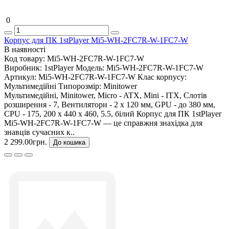
0
Корпус для ПК 1stPlayer Mi5-WH-2FC7R-W-1FC7-W
В наявності
Код товару:
Mi5-WH-2FC7R-W-1FC7-W
Виробник:
1stPlayer
Модель:
Mi5-WH-2FC7R-W-1FC7-W
Артикул:
Mi5-WH-2FC7R-W-1FC7-W
Клас корпусу:
Мультимедійні
Типорозмір:
Minitower
Мультимедійні, Minitower, Micro - ATX, Mini - ITX, Слотів
розширення - 7, Вентилятори - 2 х 120 мм, GPU - до 380 мм,
CPU - 175, 200 х 440 х 460, 5.5, білий Корпус для ПК 1stPlayer
Mi5-WH-2FC7R-W-1FC7-W — це справжня знахідка для
знавців сучасних к..
2 299.00грн.
До кошика