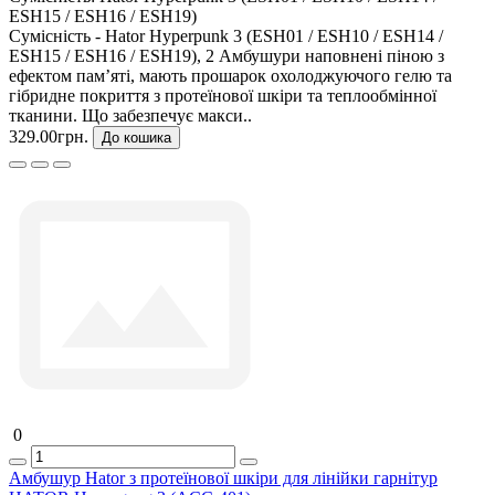
ESH15 / ESH16 / ESH19)
Сумісність - Hator Hyperpunk 3 (ESH01 / ESH10 / ESH14 /
ESH15 / ESH16 / ESH19), 2 Амбушури наповнені піною з
ефектом пам’яті, мають прошарок охолоджуючого гелю та
гібридне покриття з протеїнової шкіри та теплообмінної
тканини. Що забезпечує макси..
329.00грн.
До кошика
0
Амбушур Hator з протеїнової шкіри для лінійки гарнітур