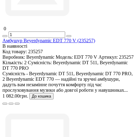
0
Амбушур Beyerdynamic EDT 770 V (235257)
В наявності
Код товару:
235257
Виробник:
Beyerdynamic
Модель:
EDT 770 V
Артикул:
235257
Кількість:
2
Сумісність:
Beyerdynamic DT 511, Beyerdynamic
DT 770 PRO
Сумісність - Beyerdynamic DT 511, Beyerdynamic DT 770 PRO,
2 Beyerdynamic EDT 770 — надійні та зручні амбушури,
дадуть вам незамінне почуття комфорту під час
прослуховування музики або довгої роботи у навушниках...
1 082.00грн.
До кошика