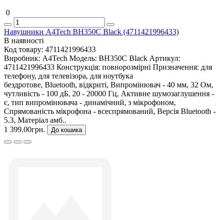
0
Навушники A4Tech BH350C Black (4711421996433)
В наявності
Код товару:
4711421996433
Виробник:
A4Tech
Модель:
BH350C Black
Артикул:
4711421996433
Конструкція:
повнорозмірні
Призначення:
для
телефону, для телевізора, для ноутбука
бездротове, Bluetooth, відкриті, Випромінювач - 40 мм, 32 Ом,
чутливість - 100 дБ, 20 - 20000 Гц, Активне шумозаглушення -
є, тип випромінювача - динамічний, з мікрофоном,
Спрямованість мікрофона - всеспрямований, Версія Bluetooth -
5.3, Матеріал амб..
1 399.00грн.
До кошика