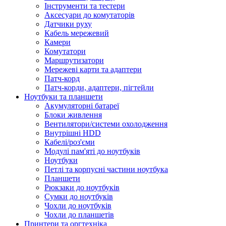
Інструменти та тестери
Аксесуари до комутаторів
Датчики руху
Кабель мережевий
Камери
Комутатори
Маршрутизатори
Мережеві карти та адаптери
Патч-корд
Патч-корди, адаптери, пігтейли
Ноутбуки та планшети
Акумуляторні батареї
Блоки живлення
Вентилятори/системи охолодження
Внутрішні HDD
Кабелі/роз'єми
Модулі пам'яті до ноутбуків
Ноутбуки
Петлі та корпусні частини ноутбука
Планшети
Рюкзаки до ноутбуків
Сумки до ноутбуків
Чохли до ноутбуків
Чохли до планшетів
Принтери та оргтехніка