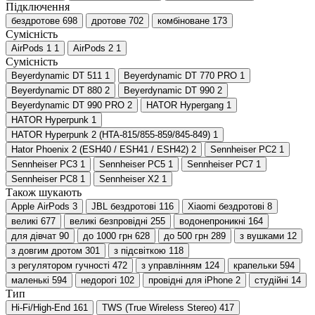
Підключення
бездротове
698
дротове
702
комбіноване
173
Сумісність
AirPods 1
1
AirPods 2
1
Сумісність
Beyerdynamic DT 511
1
Beyerdynamic DT 770 PRO
1
Beyerdynamic DT 880
2
Beyerdynamic DT 990
2
Beyerdynamic DT 990 PRO
2
HATOR Hypergang
1
HATOR Hyperpunk
1
HATOR Hyperpunk 2 (HTA-815/855-859/845-849)
1
Hator Phoenix 2 (ESH40 / ESH41 / ESH42)
2
Sennheiser PC2
1
Sennheiser PC3
1
Sennheiser PC5
1
Sennheiser PC7
1
Sennheiser PC8
1
Sennheiser X2
1
Також шукають
Apple AirPods
3
JBL бездротові
116
Xiaomi бездротові
8
великі
677
великі безпровідні
255
водонепроникні
164
для дівчат
90
до 1000 грн
628
до 500 грн
289
з вушками
12
з довгим дротом
301
з підсвіткою
118
з регулятором гучності
472
з управлінням
124
крапельки
594
маленькі
594
недорогі
102
провідні для iPhone
2
студійні
14
Тип
Hi-Fi/High-End
161
TWS (True Wireless Stereo)
417