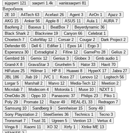
відкриті
121
закриті
1.4
k
напівзакриті
81
Виробник
2E
10
A4Tech
63
Acefast
26
Agent
3
AirOn
1
Ajazz
3
AKG
15
Anker
56
Apple
8
ASUS
11
Aula
1
AURA
7
Baofeng
2
Baseus
1
BeatBox
7
Beyerdynamic
36
Black Shark
2
Blackview
19
Canyon
66
Celebrat
1
Choetech
7
ColorWay
12
Corsair
2
Cougar
2
Dark Project
2
Defender
65
Dell
6
Edifier
1
Epos
14
Ergo
3
Esperanza
30
Extradigital
2
Fifine
12
GamePro
28
Gelius
2
Gembird
16
Gemix
12
Genius
3
Globex
3
Gmb audio
1
Grand-X
8
GravaStar
3
Grunhelm
5
Hator
33
Havit
70
HiFuture
25
Hölmer
1
HP
8
Huawei
8
HyperX
17
Jabra
27
JBL
186
Jlab
19
JVC
1
Koss
27
Lenovo
12
Logitech
56
Lorgar
5
Marshall
2
Marvo
12
Media-Tech
12
Meetion
2
Microlab
7
Modecom
4
Motorola
1
Muse
10
NZXT
1
OneOdio
26
Oppo
10
Panasonic
37
Philips
23
Piko
1
Poly
29
Promate
12
Razer
49
REAL-EL
33
Redragon
7
Samsung
10
Sandberg
9
Sennheiser
15
Sony
49
Sony Playstation
2
SteelSeries
36
Technics
1
Tecno
3
Tronsmart
7
Trust
31
Ugreen
5
Vention
13
Vertux
4
Vinga
8
Xiaomi
11
XO
32
Xtrfy
1
Xtrike ME
13