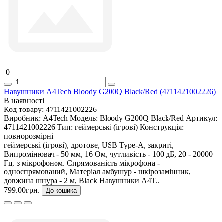
0
Навушники A4Tech Bloody G200Q Black/Red (4711421002226)
В наявності
Код товару:
4711421002226
Виробник:
A4Tech
Модель:
Bloody G200Q Black/Red
Артикул:
4711421002226
Тип:
геймерські (ігрові)
Конструкція:
повнорозмірні
геймерські (ігрові), дротове, USB Type-A, закриті,
Випромінювач - 50 мм, 16 Ом, чутливість - 100 дБ, 20 - 20000
Гц, з мікрофоном, Спрямованість мікрофона -
односпрямований, Матеріал амбушур - шкірозамінник,
довжина шнура - 2 м, Black Навушники A4T..
799.00грн.
До кошика