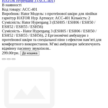
HATOR Hypergang 3 (ACC-401)
В наявності
Код товару:
ACC-401
Виробник:
Hator
Модель:
з протеїнової шкіри для лінійки
гарнітур HATOR Hyp
Артикул:
ACC-401
Кількість:
2
Сумісність:
Hator Hypergang 3 (ESH05 / ESH06 / ESH50 /
ESH52 / ESH55 / ESH56)
Сумісність - Hator Hypergang 3 (ESH05 / ESH06 / ESH50 /
ESH52 / ESH55 / ESH56), 2 Ергономічні амбушури з
протеїнової шкіри та спеціальної піни з ефектом пам’яті для
комфортного використання. М’які амбушюри забезпечують
відмінну пасивну звукоізоля..
299.00грн.
До кошика