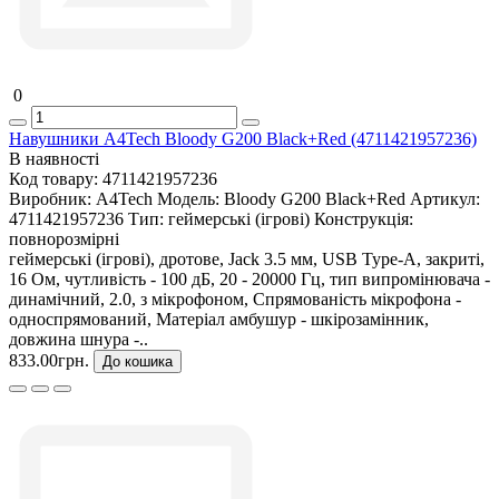
0
Навушники A4Tech Bloody G200 Black+Red (4711421957236)
В наявності
Код товару:
4711421957236
Виробник:
A4Tech
Модель:
Bloody G200 Black+Red
Артикул:
4711421957236
Тип:
геймерські (ігрові)
Конструкція:
повнорозмірні
геймерські (ігрові), дротове, Jack 3.5 мм, USB Type-A, закриті,
16 Ом, чутливість - 100 дБ, 20 - 20000 Гц, тип випромінювача -
динамічний, 2.0, з мікрофоном, Спрямованість мікрофона -
односпрямований, Матеріал амбушур - шкірозамінник,
довжина шнура -..
833.00грн.
До кошика