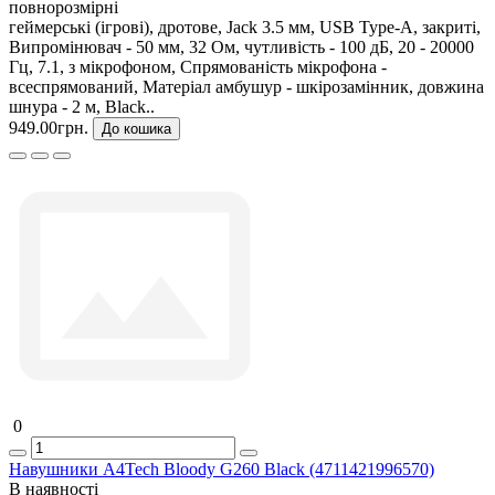
повнорозмірні
геймерські (ігрові), дротове, Jack 3.5 мм, USB Type-A, закриті,
Випромінювач - 50 мм, 32 Ом, чутливість - 100 дБ, 20 - 20000
Гц, 7.1, з мікрофоном, Спрямованість мікрофона -
всеспрямований, Матеріал амбушур - шкірозамінник, довжина
шнура - 2 м, Black..
949.00грн.
До кошика
0
Навушники A4Tech Bloody G260 Black (4711421996570)
В наявності