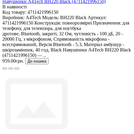
Навушники A4Tech BH220 Black (4711421996150)
В наявності
Код товару:
4711421996150
Виробник:
A4Tech
Модель:
BH220 Black
Артикул:
4711421996150
Конструкція:
повнорозмірні
Призначення:
для
телефону, для телевізора, для ноутбука
дротове, Bluetooth, закриті, 32 Ом, чутливість - 100 дБ, 20 -
20000 Гц, з мікрофоном, Спрямованість мікрофона -
всеспрямований, Версія Bluetooth - 5.3, Матеріал амбушур -
шкірозамінник, 40 год, Black Навушники A4Tech BH220 Black
(4711421996150) — ..
959.00грн.
До кошика