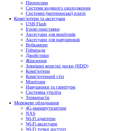
Процесори
Системи водяного охолодження
Системні (материнські) плати
Компʼютери та аксесуари
USB Flash
Ігрові приставки
Аксесуари для моніторів
Аксесуари для навушників
Вебкамери
Геймпади
Джойстики
Живлення
Зовнішні жорсткі диски (HDD)
Комп'ютери
Комп'ютерний стіл
Монітори
Навушники та гарнітури
Системна утиліта
Термопасти
Мережеве обладнання
4G-маршрутизатори
NAS
Wi-Fi адаптери
Wi-Fi аксесуари
Wi-Fi точки доступу