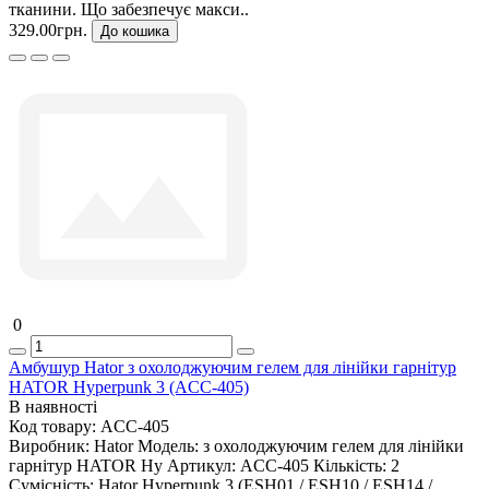
тканини. Що забезпечує макси..
329.00грн.
До кошика
0
Амбушур Hator з охолоджуючим гелем для лінійки гарнітур
HATOR Hyperpunk 3 (ACC-405)
В наявності
Код товару:
ACC-405
Виробник:
Hator
Модель:
з охолоджуючим гелем для лінійки
гарнітур HATOR Hy
Артикул:
ACC-405
Кількість:
2
Сумісність:
Hator Hyperpunk 3 (ESH01 / ESH10 / ESH14 /