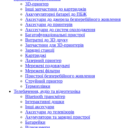
3D-принтер
Інші запчастини до картриджів
Аккумуляторні батареї до ПБЖ
Аксесуари до джерела безперебійного живлення
Аксесуари до принтерів
Акссесуари до систем охолодження
Багатофункціональні пристрої
Витратні до 3D друку
Запчастини для 3D-принтерів
Зарядні станції
Картриджі
Лазерний принтер
Мережеві подовжувачі
Мережеві фільтри
Пристрої безперебійного живлення
Струйний принтер
Термоплівки
Телебачення, аудіо та відеотехніка
Bluetooth трансмітер
Інтерактивні дошки
Інші аксесуари
Аксесуари до телевізорів
Акумулятори та зарядні пристрої
Батарейки
Відеокамери