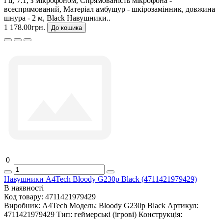
Гц, 7.1, з мікрофоном, Спрямованість мікрофона -
всеспрямований, Матеріал амбушур - шкірозамінник, довжина
шнура - 2 м, Black Навушники..
1 178.00грн.
До кошика
0
Навушники A4Tech Bloody G230p Black (4711421979429)
В наявності
Код товару:
4711421979429
Виробник:
A4Tech
Модель:
Bloody G230p Black
Артикул:
4711421979429
Тип:
геймерські (ігрові)
Конструкція: