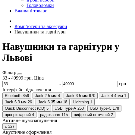
Головоломки
Вживані товари
Компʼютери та аксесуари
Навушники та гарнітури
Навушники та гарнітури у
Львові
Фільтр
33
-
49999
грн.
Ціна
-
грн.
Інтерфейс підключення
Bluetooth
856
Jack 2.5 мм
4
Jack 3.5 мм
670
Jack 4.4 мм
1
Jack 6.3 мм
26
Jack 6.35 мм
18
Lightning
1
Quick Disconnect (QD)
5
USB Type-A
250
USB Type-C
178
пропрієтарний
4
радіоканал
115
цифровий оптичний
2
Активне шумозаглушення
є
327
Акустичне оформлення