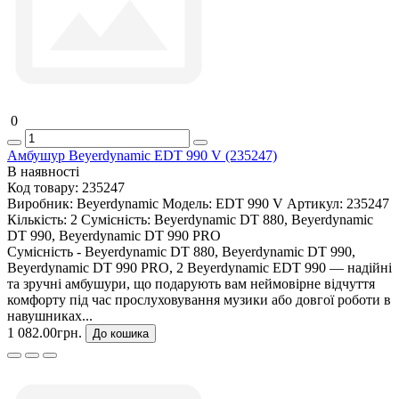
0
Амбушур Beyerdynamic EDT 990 V (235247)
В наявності
Код товару:
235247
Виробник:
Beyerdynamic
Модель:
EDT 990 V
Артикул:
235247
Кількість:
2
Сумісність:
Beyerdynamic DT 880, Beyerdynamic
DT 990, Beyerdynamic DT 990 PRO
Сумісність - Beyerdynamic DT 880, Beyerdynamic DT 990,
Beyerdynamic DT 990 PRO, 2 Beyerdynamic EDT 990 — надійні
та зручні амбушури, що подарують вам неймовірне відчуття
комфорту під час прослуховування музики або довгої роботи в
навушниках...
1 082.00грн.
До кошика