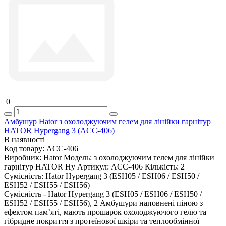
0
Амбушур Hator з охолоджуючим гелем для лінійки гарнітур
HATOR Hypergang 3 (ACC-406)
В наявності
Код товару:
ACC-406
Виробник:
Hator
Модель:
з охолоджуючим гелем для лінійки
гарнітур HATOR Hy
Артикул:
ACC-406
Кількість:
2
Сумісність:
Hator Hypergang 3 (ESH05 / ESH06 / ESH50 /
ESH52 / ESH55 / ESH56)
Сумісність - Hator Hypergang 3 (ESH05 / ESH06 / ESH50 /
ESH52 / ESH55 / ESH56), 2 Амбушури наповнені піною з
ефектом пам’яті, мають прошарок охолоджуючого гелю та
гібридне покриття з протеїнової шкіри та теплообмінної