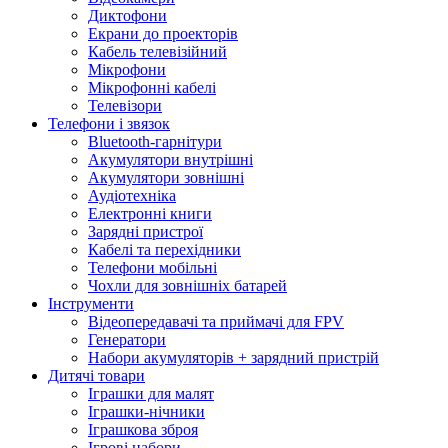
Диктофони
Екрани до проекторів
Кабель телевізійний
Мікрофони
Мікрофонні кабелі
Телевізори
Телефони і звязок
Bluetooth-гарнітури
Акумулятори внутрішні
Акумулятори зовнішні
Аудіотехніка
Електронні книги
Зарядні пристрої
Кабелі та перехідники
Телефони мобільні
Чохли для зовнішніх батарей
Інструменти
Відеопередавачі та приймачі для FPV
Генератори
Набори акумуляторів + зарядний пристрій
Дитячі товари
Іграшки для малят
Іграшки-нічники
Іграшкова зброя
Ігрові набори