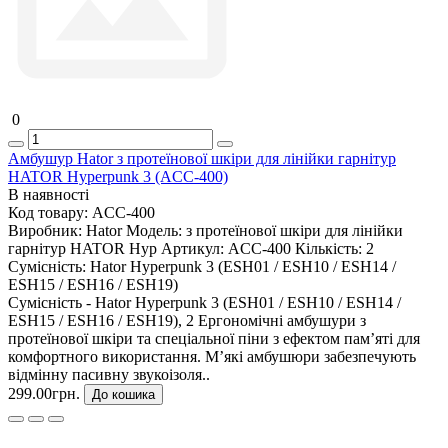
0
Амбушур Hator з протеїнової шкіри для лінійки гарнітур
HATOR Hyperpunk 3 (ACC-400)
В наявності
Код товару:
ACC-400
Виробник:
Hator
Модель:
з протеїнової шкіри для лінійки
гарнітур HATOR Hyp
Артикул:
ACC-400
Кількість:
2
Сумісність:
Hator Hyperpunk 3 (ESH01 / ESH10 / ESH14 /
ESH15 / ESH16 / ESH19)
Сумісність - Hator Hyperpunk 3 (ESH01 / ESH10 / ESH14 /
ESH15 / ESH16 / ESH19), 2 Ергономічні амбушури з
протеїнової шкіри та спеціальної піни з ефектом пам’яті для
комфортного використання. М’які амбушюри забезпечують
відмінну пасивну звукоізоля..
299.00грн.
До кошика