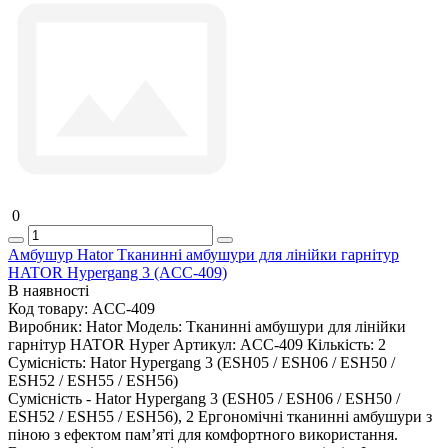
0
Амбушур Hator Тканинні амбушури для лінійки гарнітур
HATOR Hypergang 3 (ACC-409)
В наявності
Код товару:
ACC-409
Виробник:
Hator
Модель:
Тканинні амбушури для лінійки
гарнітур HATOR Hyper
Артикул:
ACC-409
Кількість:
2
Сумісність:
Hator Hypergang 3 (ESH05 / ESH06 / ESH50 /
ESH52 / ESH55 / ESH56)
Сумісність - Hator Hypergang 3 (ESH05 / ESH06 / ESH50 /
ESH52 / ESH55 / ESH56), 2 Ергономічні тканинні амбушури з
піною з ефектом пам’яті для комфортного використання.