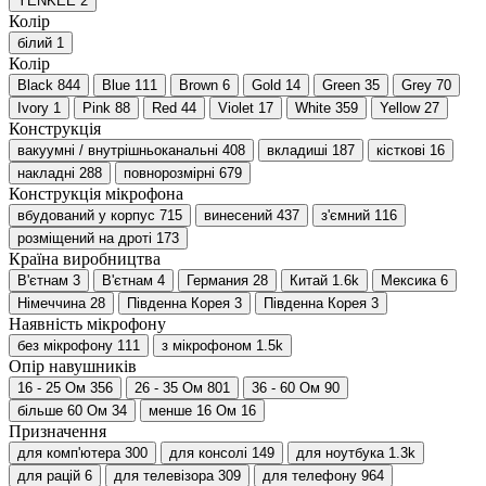
YENKEE
2
Колір
білий
1
Колір
Black
844
Blue
111
Brown
6
Gold
14
Green
35
Grey
70
Ivory
1
Pink
88
Red
44
Violet
17
White
359
Yellow
27
Конструкція
вакуумні / внутрішньоканальні
408
вкладиші
187
кісткові
16
накладні
288
повнорозмірні
679
Конструкція мікрофона
вбудований у корпус
715
винесений
437
з'ємний
116
розміщений на дроті
173
Країна виробництва
В'єтнам
3
В'єтнам
4
Германия
28
Китай
1.6
k
Мексика
6
Німеччина
28
Південна Корея
3
Південна Корея
3
Наявність мікрофону
без мікрофону
111
з мікрофоном
1.5
k
Опір навушників
16 - 25 Ом
356
26 - 35 Ом
801
36 - 60 Ом
90
більше 60 Ом
34
менше 16 Ом
16
Призначення
для комп'ютера
300
для консолі
149
для ноутбука
1.3
k
для рацій
6
для телевізора
309
для телефону
964