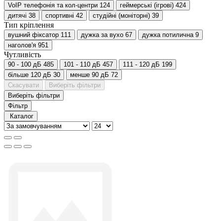
VoIP телефонія та кол-центри
124
геймерські (ігрові)
424
дитячі
38
спортивні
42
студійні (моніторні)
39
Тип кріплення
вушний фіксатор
111
дужка за вухо
67
дужка потилична
9
наголов'я
951
Чутливість
90 - 100 дБ
485
101 - 110 дБ
457
111 - 120 дБ
199
більше 120 дБ
30
менше 90 дБ
72
Скасувати
Виберіть фільтри
Виберіть фільтри
Фільтр
Каталог