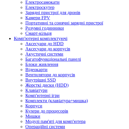
Електросамокати
Електроскутер
Зарядні пристрої для дронів
Камери FPV
Портативні та сонячні зарядні пристрої
Розумні годинники
Смарт-кільця
Комп'ютерні комплектуючі
Аксесуари до HDD
Аксесуари до корпусів
Акустичні системи
Багатофункціональні панелі
Блоки живлення
Відеокарти
Вентилятори до корпусів
Внутрішні SSD
Жорсткі диски (HDD)
Клавіатури
Комп'ютерні ігри
Комплекти (клавіатура+мишка)
Корпуси
Кулери до процесорів
Мишки
Модулі пам'яті для комп'ютера
Операційні системи