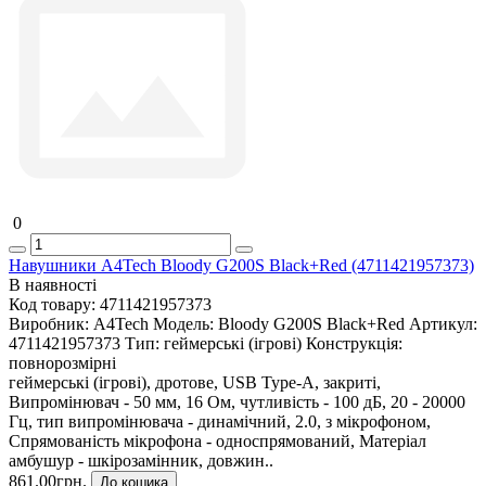
0
Навушники A4Tech Bloody G200S Black+Red (4711421957373)
В наявності
Код товару:
4711421957373
Виробник:
A4Tech
Модель:
Bloody G200S Black+Red
Артикул:
4711421957373
Тип:
геймерські (ігрові)
Конструкція:
повнорозмірні
геймерські (ігрові), дротове, USB Type-A, закриті,
Випромінювач - 50 мм, 16 Ом, чутливість - 100 дБ, 20 - 20000
Гц, тип випромінювача - динамічний, 2.0, з мікрофоном,
Спрямованість мікрофона - односпрямований, Матеріал
амбушур - шкірозамінник, довжин..
861.00грн.
До кошика