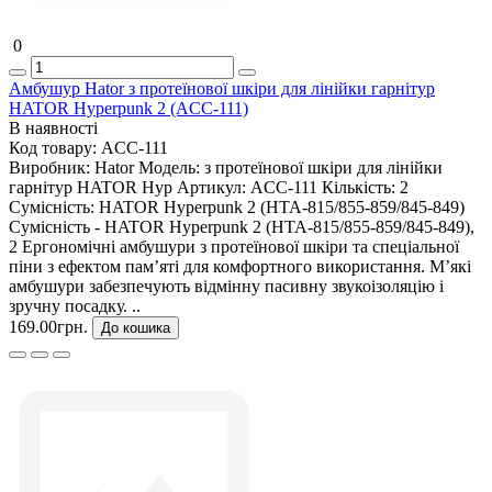
0
Амбушур Hator з протеїнової шкіри для лінійки гарнітур
HATOR Hyperpunk 2 (ACC-111)
В наявності
Код товару:
ACC-111
Виробник:
Hator
Модель:
з протеїнової шкіри для лінійки
гарнітур HATOR Hyp
Артикул:
ACC-111
Кількість:
2
Сумісність:
HATOR Hyperpunk 2 (HTA-815/855-859/845-849)
Сумісність - HATOR Hyperpunk 2 (HTA-815/855-859/845-849),
2 Ергономічні амбушури з протеїнової шкіри та спеціальної
піни з ефектом пам’яті для комфортного використання. М’які
амбушури забезпечують відмінну пасивну звукоізоляцію і
зручну посадку. ..
169.00грн.
До кошика