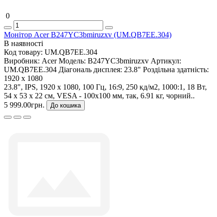
0
Монітор Acer B247YC3bmiruzxv (UM.QB7EE.304)
В наявності
Код товару:
UM.QB7EE.304
Виробник:
Acer
Модель:
B247YC3bmiruzxv
Артикул:
UM.QB7EE.304
Діагональ дисплея:
23.8"
Роздільна здатність:
1920 x 1080
23.8", IPS, 1920 x 1080, 100 Гц, 16:9, 250 кд/м2, 1000:1, 18 Вт,
54 х 53 х 22 см, VESA - 100x100 мм, так, 6.91 кг, чорний..
5 999.00грн.
До кошика