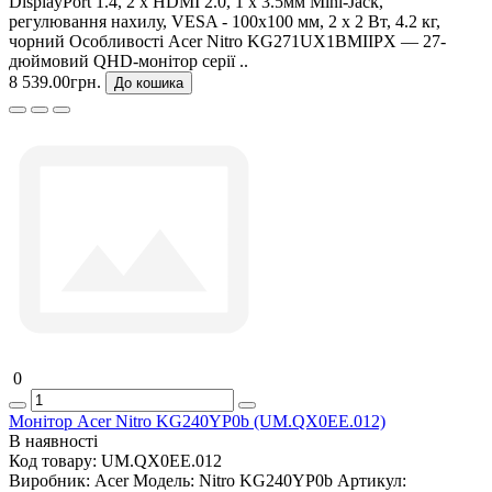
DisplayPort 1.4, 2 х HDMI 2.0, 1 х 3.5мм Mini-Jack,
регулювання нахилу, VESA - 100x100 мм, 2 х 2 Вт, 4.2 кг,
чорний Особливості Acer Nitro KG271UX1BMIIPX — 27-
дюймовий QHD-монітор серії ..
8 539.00грн.
До кошика
0
Монітор Acer Nitro KG240YP0b (UM.QX0EE.012)
В наявності
Код товару:
UM.QX0EE.012
Виробник:
Acer
Модель:
Nitro KG240YP0b
Артикул: