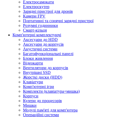
Електросамокати
Електроскутер
Зарядні пристрої для дронів
Камери FPV
Портативні та сонячні зарядні пристрої
Розумні годинники
Смарт-кільця
Комп'ютерні комплектуючі
Аксесуари до HDD
Аксесуари до корпусів
Акустичні системи
Багатофункціональні панелі
Блоки живлення
Відеокарти
Вентилятори до корпусів
Внутрішні SSD
Жорсткі диски (HDD)
Клавіатури
Комп'ютерні ігри
Комплекти (клавіатура+мишка)
Корпуси
Кулери до процесорів
Мишки
Модулі пам'яті для комп'ютера
Операційні системи