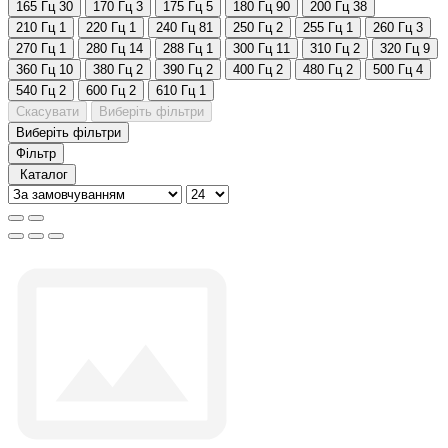
165 Гц
30
170 Гц
3
175 Гц
5
180 Гц
90
200 Гц
38
210 Гц
1
220 Гц
1
240 Гц
81
250 Гц
2
255 Гц
1
260 Гц
3
270 Гц
1
280 Гц
14
288 Гц
1
300 Гц
11
310 Гц
2
320 Гц
9
360 Гц
10
380 Гц
2
390 Гц
2
400 Гц
2
480 Гц
2
500 Гц
4
540 Гц
2
600 Гц
2
610 Гц
1
Скасувати
Виберіть фільтри
Виберіть фільтри
Фільтр
Каталог