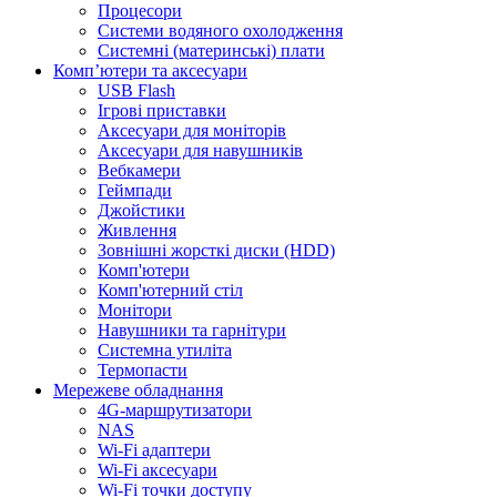
Процесори
Системи водяного охолодження
Системні (материнські) плати
Компʼютери та аксесуари
USB Flash
Ігрові приставки
Аксесуари для моніторів
Аксесуари для навушників
Вебкамери
Геймпади
Джойстики
Живлення
Зовнішні жорсткі диски (HDD)
Комп'ютери
Комп'ютерний стіл
Монітори
Навушники та гарнітури
Системна утиліта
Термопасти
Мережеве обладнання
4G-маршрутизатори
NAS
Wi-Fi адаптери
Wi-Fi аксесуари
Wi-Fi точки доступу