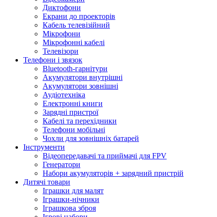
Диктофони
Екрани до проекторів
Кабель телевізійний
Мікрофони
Мікрофонні кабелі
Телевізори
Телефони і звязок
Bluetooth-гарнітури
Акумулятори внутрішні
Акумулятори зовнішні
Аудіотехніка
Електронні книги
Зарядні пристрої
Кабелі та перехідники
Телефони мобільні
Чохли для зовнішніх батарей
Інструменти
Відеопередавачі та приймачі для FPV
Генератори
Набори акумуляторів + зарядний пристрій
Дитячі товари
Іграшки для малят
Іграшки-нічники
Іграшкова зброя
Ігрові набори