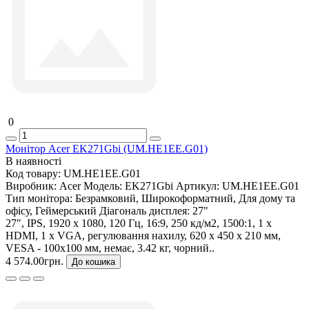
0
Монітор Acer EK271Gbi (UM.HE1EE.G01)
В наявності
Код товару:
UM.HE1EE.G01
Виробник:
Acer
Модель:
EK271Gbi
Артикул:
UM.HE1EE.G01
Тип монітора:
Безрамковий, Широкоформатний, Для дому та
офісу, Геймерський
Діагональ дисплея:
27"
27", IPS, 1920 x 1080, 120 Гц, 16:9, 250 кд/м2, 1500:1, 1 х
HDMI, 1 х VGA, регулювання нахилу, 620 x 450 x 210 мм,
VESA - 100x100 мм, немає, 3.42 кг, чорний..
4 574.00грн.
До кошика