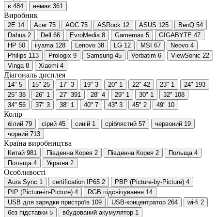
є
484
немає
361
Виробник
2E
14
Acer
75
AOC
75
ASRock
12
ASUS
125
BenQ
54
Dahua
2
Dell
66
EvroMedia
8
Gamemax
5
GIGABYTE
47
HP
50
iiyama
128
Lenovo
38
LG
12
MSI
67
Neovo
4
Philips
113
Prologix
9
Samsung
45
Verbatim
6
ViewSonic
22
Vinga
8
Xiaomi
4
Діагональ дисплея
14"
5
15"
25
17"
3
19"
3
20"
1
22"
42
23"
1
24"
193
25"
38
26"
1
27"
391
28"
4
29"
1
30"
1
32"
108
34"
56
37"
3
38"
1
40"
7
43"
3
45"
2
49"
10
Колір
білий
79
сірий
45
синій
1
сріблястий
57
червоний
19
чорний
713
Країна виробництва
Китай
981
Південна Корея
2
Південна Корея
2
Польща
4
Польща
4
Україна
2
Особливості
Aura Sync
1
certification IP65
2
PBP (Picture-by-Picture)
4
PIP (Picture-in-Picture)
4
RGB підсвічування
14
USB для зарядки пристроїв
109
USB-концентратор
264
wi-fi
2
без підставки
5
вбудований акумулятор
1