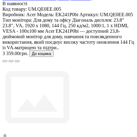
В наявності
Код товару:
UM.QE0EE.005
Виробник:
Acer
Модель:
EK241P0bi
Артикул:
UM.QE0EE.005
Тип монітора:
Для дому та офісу
Діагональ дисплея:
23.8"
23.8", VA, 1920 x 1080, 144 Гц, 250 кд/м2, 1000:1, 1 х HDMI,
VESA - 100x100 мм Acer EK241P0bi — доступний 23,8-
дюймовий монітор для дому, навчання та повсякденного
використання, який поєднує високу частоту оновлення 144 Гц
із VA-матрицею та підтри..
3 359.00грн.
До кошика
0