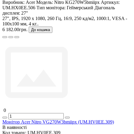
Виробник:
Acer
Модель:
Nitro KG270W5bmiipx
Артикул:
UM.HX0EE.506
Тип монітора:
Геймерський
Діагональ
дисплея:
27"
27", IPS, 1920 x 1080, 260 Гц, 16:9, 250 кд/м2, 1000:1, VESA -
100x100 мм, 4 кг..
6 182.00грн.
До кошика
0
Монітор Acer Nitro VG270W3bmiipx (UM.HV0EE.309)
В наявності
Код товару:
UM.HV0EE.309