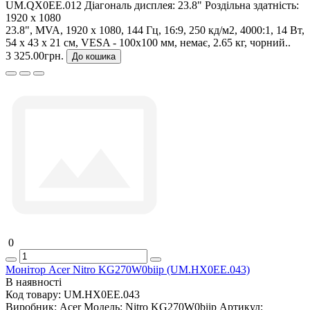
UM.QX0EE.012
Діагональ дисплея:
23.8"
Роздільна здатність:
1920 x 1080
23.8", MVA, 1920 x 1080, 144 Гц, 16:9, 250 кд/м2, 4000:1, 14 Вт,
54 х 43 х 21 см, VESA - 100x100 мм, немає, 2.65 кг, чорний..
3 325.00грн.
До кошика
0
Монітор Acer Nitro KG270W0biip (UM.HX0EE.043)
В наявності
Код товару:
UM.HX0EE.043
Виробник:
Acer
Модель:
Nitro KG270W0biip
Артикул: