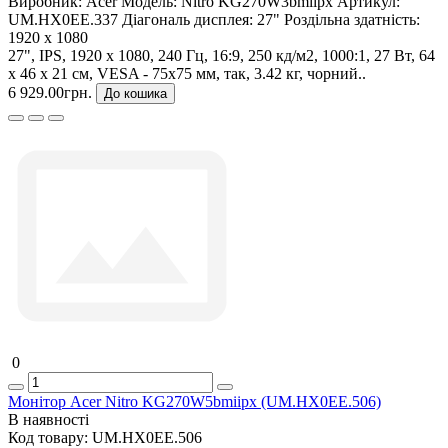
Виробник:
Acer
Модель:
Nitro KG270W3bmiipx
Артикул:
UM.HX0EE.337
Діагональ дисплея:
27"
Роздільна здатність:
1920 x 1080
27", IPS, 1920 x 1080, 240 Гц, 16:9, 250 кд/м2, 1000:1, 27 Вт, 64
х 46 х 21 см, VESA - 75x75 мм, так, 3.42 кг, чорний..
6 929.00грн.
До кошика
0
Монітор Acer Nitro KG270W5bmiipx (UM.HX0EE.506)
В наявності
Код товару:
UM.HX0EE.506