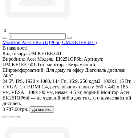
0
Монітор Acer EK251QP6bi (UM.KE1EE.601)
В наявності
Код товару:
UM.KE1EE.601
Виробник:
Acer
Модель:
EK251QP6bi
Артикул:
UM.KE1EE.601
Тип монітора:
Безрамковий,
Широкоформатний, Для дому та офісу
Діагональ дисплея:
24.5"
24.5", IPS, 1920 x 1080, 144 Гц, 16:9, 250 кд/м2, 1000:1, 15 Вт, 1
х VGA, 1 х HDMI 1.4, регулювання нахилу, 560 x 442 x 185
мм, VESA - 100x100 мм, немає, 4.5 кг, чорний Монітор Acer
EK251QP6bi — це чудовий вибір для тих, хто шукає якісний
дисплей..
3 787.00грн.
До кошика