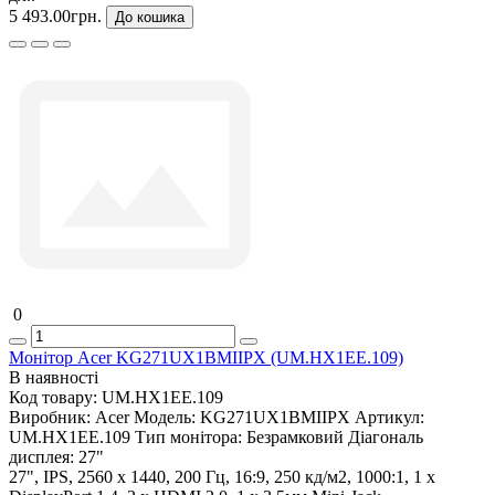
5 493.00грн.
До кошика
0
Монітор Acer KG271UX1BMIIPX (UM.HX1EE.109)
В наявності
Код товару:
UM.HX1EE.109
Виробник:
Acer
Модель:
KG271UX1BMIIPX
Артикул:
UM.HX1EE.109
Тип монітора:
Безрамковий
Діагональ
дисплея:
27"
27", IPS, 2560 x 1440, 200 Гц, 16:9, 250 кд/м2, 1000:1, 1 х