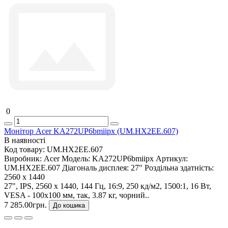
0
Монітор Acer KA272UP6bmiipx (UM.HX2EE.607)
В наявності
Код товару:
UM.HX2EE.607
Виробник:
Acer
Модель:
KA272UP6bmiipx
Артикул:
UM.HX2EE.607
Діагональ дисплея:
27"
Роздільна здатність:
2560 x 1440
27", IPS, 2560 x 1440, 144 Гц, 16:9, 250 кд/м2, 1500:1, 16 Вт,
VESA - 100x100 мм, так, 3.87 кг, чорний..
7 285.00грн.
До кошика