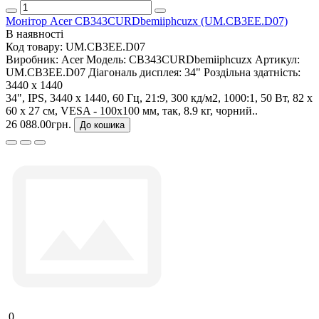
Монітор Acer CB343CURDbemiiphcuzx (UM.CB3EE.D07)
В наявності
Код товару:
UM.CB3EE.D07
Виробник:
Acer
Модель:
CB343CURDbemiiphcuzx
Артикул:
UM.CB3EE.D07
Діагональ дисплея:
34"
Роздільна здатність:
3440 x 1440
34", IPS, 3440 x 1440, 60 Гц, 21:9, 300 кд/м2, 1000:1, 50 Вт, 82 х
60 х 27 см, VESA - 100x100 мм, так, 8.9 кг, чорний..
26 088.00грн.
До кошика
0