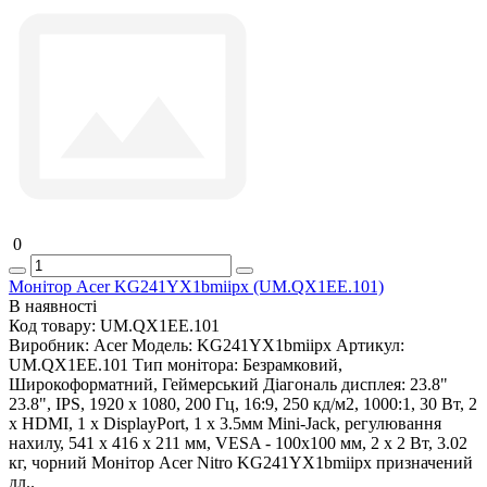
0
Монітор Acer KG241YX1bmiipx (UM.QX1EE.101)
В наявності
Код товару:
UM.QX1EE.101
Виробник:
Acer
Модель:
KG241YX1bmiipx
Артикул:
UM.QX1EE.101
Тип монітора:
Безрамковий,
Широкоформатний, Геймерський
Діагональ дисплея:
23.8"
23.8", IPS, 1920 x 1080, 200 Гц, 16:9, 250 кд/м2, 1000:1, 30 Вт, 2
х HDMI, 1 х DisplayPort, 1 х 3.5мм Mini-Jack, регулювання
нахилу, 541 x 416 x 211 мм, VESA - 100x100 мм, 2 х 2 Вт, 3.02
кг, чорний Монітор Acer Nitro KG241YX1bmiipx призначений
дл..