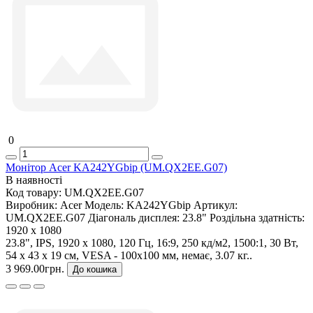
0
Монітор Acer KA242YGbip (UM.QX2EE.G07)
В наявності
Код товару:
UM.QX2EE.G07
Виробник:
Acer
Модель:
KA242YGbip
Артикул:
UM.QX2EE.G07
Діагональ дисплея:
23.8"
Роздільна здатність:
1920 x 1080
23.8", IPS, 1920 x 1080, 120 Гц, 16:9, 250 кд/м2, 1500:1, 30 Вт,
54 х 43 х 19 см, VESA - 100x100 мм, немає, 3.07 кг..
3 969.00грн.
До кошика