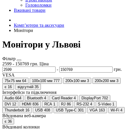
Головоломки
Вживані товари
Компʼютери та аксесуари
Монітори
Монітори у Львові
Фільтр
2599
-
150769
грн.
Ціна
-
грн.
VESA
75x75 мм
64
100x100 мм
777
200x100 мм
3
200x200 мм
3
є
16
відсутній
35
Інтерфейси та підключення
Audio
664
Bluetooth
4
Card Reader
4
DisplayPort
702
DVI
12
HDMI
836
RCA
1
RJ
86
RS-232
4
S-Video
1
Thunderbolt
16
USB
408
USB Type-C
301
VGA
163
Wi-Fi
4
Вбудована веб-камера
є
36
Вбудовані колонки