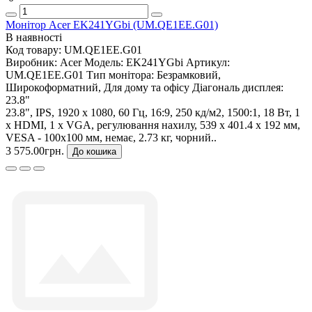
Монітор Acer EK241YGbi (UM.QE1EE.G01)
В наявності
Код товару:
UM.QE1EE.G01
Виробник:
Acer
Модель:
EK241YGbi
Артикул:
UM.QE1EE.G01
Тип монітора:
Безрамковий,
Широкоформатний, Для дому та офісу
Діагональ дисплея:
23.8"
23.8", IPS, 1920 x 1080, 60 Гц, 16:9, 250 кд/м2, 1500:1, 18 Вт, 1
х HDMI, 1 х VGA, регулювання нахилу, 539 x 401.4 x 192 мм,
VESA - 100x100 мм, немає, 2.73 кг, чорний..
3 575.00грн.
До кошика