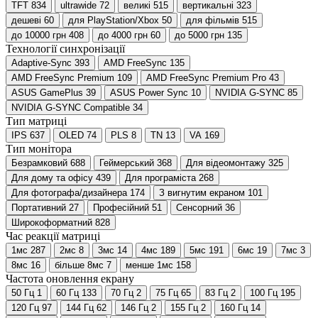
TFT
834
ultrawide
72
великі
515
вертикальні
323
дешеві
60
для PlayStation/Xbox
50
для фільмів
515
до 10000 грн
408
до 4000 грн
60
до 5000 грн
135
Технології синхронізації
Adaptive-Sync
393
AMD FreeSync
135
AMD FreeSync Premium
109
AMD FreeSync Premium Pro
43
ASUS GamePlus
39
ASUS Power Sync
10
NVIDIA G-SYNC
85
NVIDIA G-SYNC Compatible
34
Тип матриці
IPS
637
OLED
74
PLS
8
TN
13
VA
169
Тип монітора
Безрамковий
688
Геймерський
368
Для відеомонтажу
325
Для дому та офісу
439
Для програміста
268
Для фотографа/дизайнера
174
З вигнутим екраном
101
Портативний
27
Професійний
51
Сенсорний
36
Широкоформатний
828
Час реакції матриці
1мс
287
2мс
8
3мс
14
4мс
189
5мс
191
6мс
19
7мс
3
8мс
16
більше 8мс
7
менше 1мс
158
Частота оновлення екрану
50 Гц
1
60 Гц
133
70 Гц
2
75 Гц
65
83 Гц
2
100 Гц
195
120 Гц
97
144 Гц
62
146 Гц
2
155 Гц
2
160 Гц
14