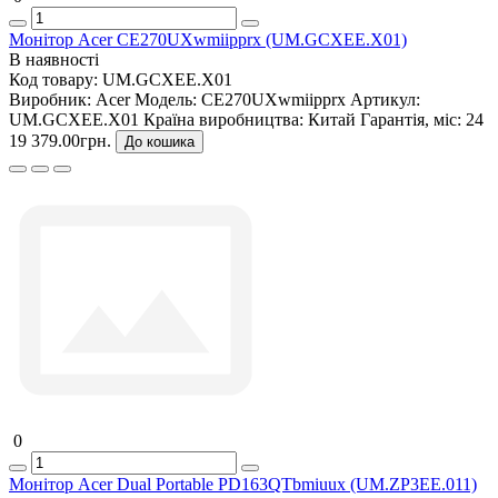
Монітор Acer CE270UXwmiipprx (UM.GCXEE.X01)
В наявності
Код товару:
UM.GCXEE.X01
Виробник:
Acer
Модель:
CE270UXwmiipprx
Артикул:
UM.GCXEE.X01
Країна виробництва:
Китай
Гарантія, міс:
24
19 379.00грн.
До кошика
0
Монітор Acer Dual Portable PD163QTbmiuux (UM.ZP3EE.011)