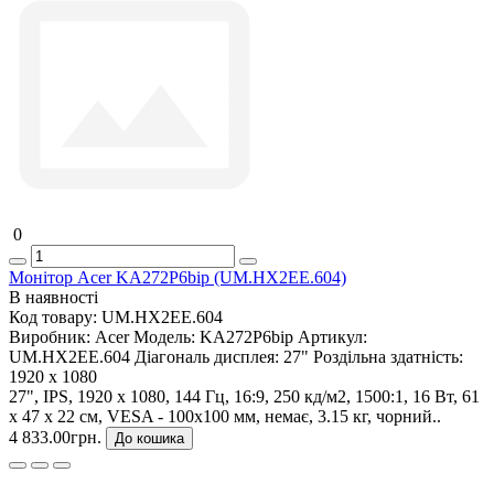
0
Монітор Acer KA272P6bip (UM.HX2EE.604)
В наявності
Код товару:
UM.HX2EE.604
Виробник:
Acer
Модель:
KA272P6bip
Артикул:
UM.HX2EE.604
Діагональ дисплея:
27"
Роздільна здатність:
1920 x 1080
27", IPS, 1920 x 1080, 144 Гц, 16:9, 250 кд/м2, 1500:1, 16 Вт, 61
х 47 х 22 см, VESA - 100x100 мм, немає, 3.15 кг, чорний..
4 833.00грн.
До кошика