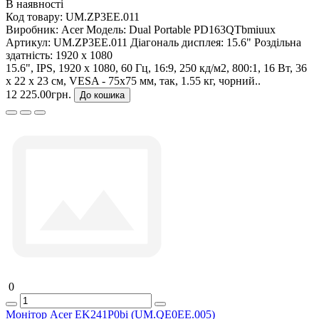
В наявності
Код товару:
UM.ZP3EE.011
Виробник:
Acer
Модель:
Dual Portable PD163QTbmiuux
Артикул:
UM.ZP3EE.011
Діагональ дисплея:
15.6"
Роздільна
здатність:
1920 x 1080
15.6", IPS, 1920 x 1080, 60 Гц, 16:9, 250 кд/м2, 800:1, 16 Вт, 36
х 22 х 23 см, VESA - 75x75 мм, так, 1.55 кг, чорний..
12 225.00грн.
До кошика
0
Монітор Acer EK241P0bi (UM.QE0EE.005)