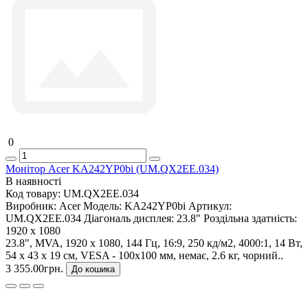
0
Монітор Acer KA242YP0bi (UM.QX2EE.034)
В наявності
Код товару:
UM.QX2EE.034
Виробник:
Acer
Модель:
KA242YP0bi
Артикул:
UM.QX2EE.034
Діагональ дисплея:
23.8"
Роздільна здатність:
1920 x 1080
23.8", MVA, 1920 x 1080, 144 Гц, 16:9, 250 кд/м2, 4000:1, 14 Вт,
54 х 43 х 19 см, VESA - 100x100 мм, немає, 2.6 кг, чорний..
3 355.00грн.
До кошика