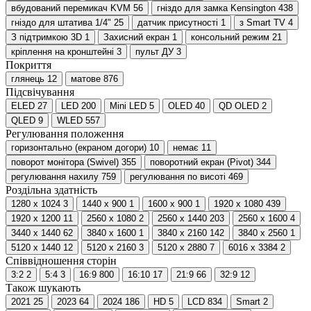
вбудований перемикач KVM
56
гніздо для замка Kensington
438
гніздо для штатива 1/4"
25
датчик присутності
1
з Smart TV
4
З підтримкою 3D
1
Захисний екран
1
консольний режим
21
кріплення на кронштейні
3
пульт ДУ
3
Покриття
глянець
12
матове
876
Підсвічування
ELED
27
LED
200
Mini LED
5
OLED
40
QD OLED
2
QLED
9
WLED
557
Регулювання положення
горизонтально (екраном догори)
10
немає
11
поворот монітора (Swivel)
355
поворотний екран (Pivot)
344
регулювання нахилу
759
регулювання по висоті
469
Роздільна здатність
1280 x 1024
3
1440 x 900
1
1600 x 900
1
1920 x 1080
439
1920 x 1200
11
2560 x 1080
2
2560 x 1440
203
2560 x 1600
4
3440 x 1440
62
3840 x 1600
1
3840 x 2160
142
3840 x 2560
1
5120 x 1440
12
5120 x 2160
3
5120 x 2880
7
6016 x 3384
2
Співвідношення сторін
3:2
2
5:4
3
16:9
800
16:10
17
21:9
66
32:9
12
Також шукають
2021
25
2023
64
2024
186
HD
5
LCD
834
Smart
2