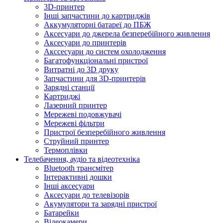
3D-принтер
Інші запчастини до картриджів
Аккумуляторні батареї до ПБЖ
Аксесуари до джерела безперебійного живлення
Аксесуари до принтерів
Акссесуари до систем охолодження
Багатофункціональні пристрої
Витратні до 3D друку
Запчастини для 3D-принтерів
Зарядні станції
Картриджі
Лазерний принтер
Мережеві подовжувачі
Мережеві фільтри
Пристрої безперебійного живлення
Струйний принтер
Термоплівки
Телебачення, аудіо та відеотехніка
Bluetooth трансмітер
Інтерактивні дошки
Інші аксесуари
Аксесуари до телевізорів
Акумулятори та зарядні пристрої
Батарейки
Відеокамери