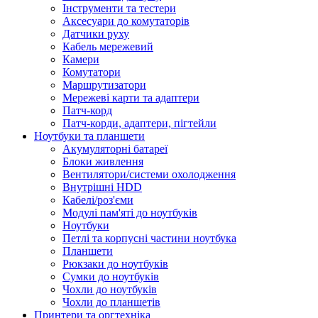
Інструменти та тестери
Аксесуари до комутаторів
Датчики руху
Кабель мережевий
Камери
Комутатори
Маршрутизатори
Мережеві карти та адаптери
Патч-корд
Патч-корди, адаптери, пігтейли
Ноутбуки та планшети
Акумуляторні батареї
Блоки живлення
Вентилятори/системи охолодження
Внутрішні HDD
Кабелі/роз'єми
Модулі пам'яті до ноутбуків
Ноутбуки
Петлі та корпусні частини ноутбука
Планшети
Рюкзаки до ноутбуків
Сумки до ноутбуків
Чохли до ноутбуків
Чохли до планшетів
Принтери та оргтехніка