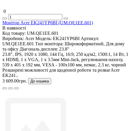
0
Монітор Acer EK241YP6BI (UM.QE1EE.601)
В наявності
Код товару:
UM.QE1EE.601
Виробник:
Acer
Модель:
EK241YP6BI
Артикул:
UM.QE1EE.601
Тип монітора:
Широкоформатний, Для дому
та офісу
Діагональ дисплея:
23.8"
23.8", IPS, 1920 x 1080, 144 Гц, 16:9, 250 кд/м2, 1500:1, 14 Вт, 1
х HDMI, 1 х VGA, 1 х 3.5мм Mini-Jack, регулювання нахилу,
539 х 401 х 192 мм, VESA - 100x100 мм, немає, 2.3 кг, чорний
Розширені можливості для щоденної роботи та розвагAcer
EK241..
3 609.00грн.
До кошика