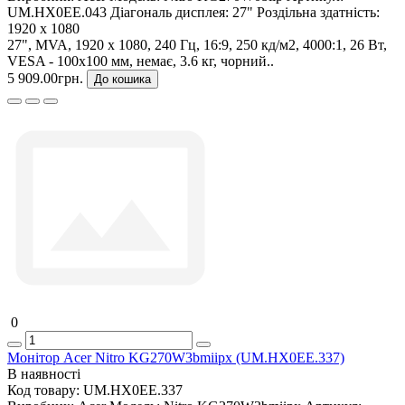
UM.HX0EE.043
Діагональ дисплея:
27"
Роздільна здатність:
1920 x 1080
27", MVA, 1920 x 1080, 240 Гц, 16:9, 250 кд/м2, 4000:1, 26 Вт,
VESA - 100x100 мм, немає, 3.6 кг, чорний..
5 909.00грн.
До кошика
0
Монітор Acer Nitro KG270W3bmiipx (UM.HX0EE.337)
В наявності
Код товару:
UM.HX0EE.337