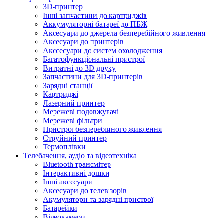
3D-принтер
Інші запчастини до картриджів
Аккумуляторні батареї до ПБЖ
Аксесуари до джерела безперебійного живлення
Аксесуари до принтерів
Акссесуари до систем охолодження
Багатофункціональні пристрої
Витратні до 3D друку
Запчастини для 3D-принтерів
Зарядні станції
Картриджі
Лазерний принтер
Мережеві подовжувачі
Мережеві фільтри
Пристрої безперебійного живлення
Струйний принтер
Термоплівки
Телебачення, аудіо та відеотехніка
Bluetooth трансмітер
Інтерактивні дошки
Інші аксесуари
Аксесуари до телевізорів
Акумулятори та зарядні пристрої
Батарейки
Відеокамери