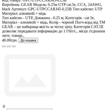
Код товару:
GPC-UTPCCARJ45-0.25B
Виробник:
GEAR
Модель:
0.25м UTP cat.5e, CCA, 24AWG,
black
Артикул:
GPC-UTPCCARJ45-0.25B
Тип кабелю:
UTP
Матеріал:
алюміній + мідь
Тип кабелю - UTP, Довжина - 0.25 м, Категорія - cat 5e,
Матеріал - алюміній + мідь, Колір - чорний Патч-корд від ТМ
GEAR – це найкраща якість за чесну ціну. Категорія CAT.5E
дозволяє передавати інформацію до 1 Гбіт/с., місце з'єднання
лите, товщи..
40.00грн.
До кошика
0