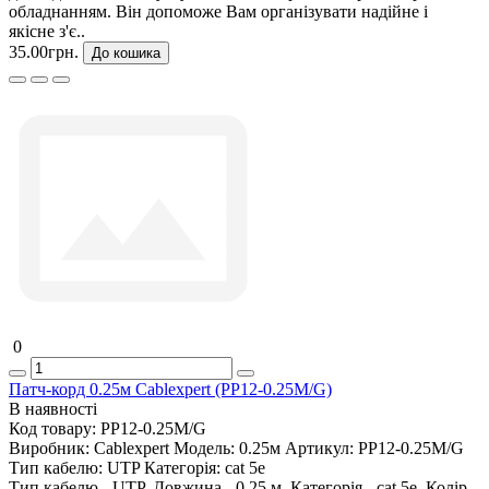
обладнанням. Він допоможе Вам організувати надійне і
якісне з'є..
35.00грн.
До кошика
0
Патч-корд 0.25м Cablexpert (PP12-0.25M/G)
В наявності
Код товару:
PP12-0.25M/G
Виробник:
Cablexpert
Модель:
0.25м
Артикул:
PP12-0.25M/G
Тип кабелю:
UTP
Категорія:
cat 5e
Тип кабелю - UTP, Довжина - 0.25 м, Категорія - cat 5e, Колір -