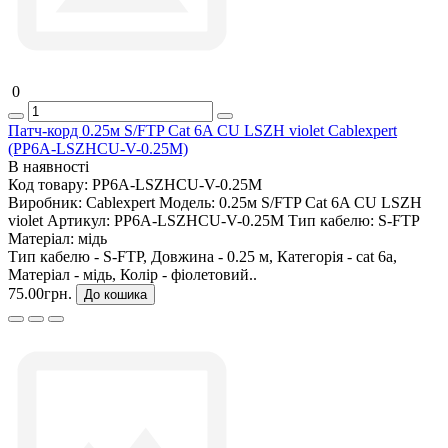
0
Патч-корд 0.25м S/FTP Cat 6A CU LSZH violet Cablexpert
(PP6A-LSZHCU-V-0.25M)
В наявності
Код товару:
PP6A-LSZHCU-V-0.25M
Виробник:
Cablexpert
Модель:
0.25м S/FTP Cat 6A CU LSZH
violet
Артикул:
PP6A-LSZHCU-V-0.25M
Тип кабелю:
S-FTP
Матеріал:
мідь
Тип кабелю - S-FTP, Довжина - 0.25 м, Категорія - cat 6a,
Матеріал - мідь, Колір - фіолетовий..
75.00грн.
До кошика