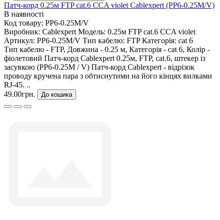
Патч-корд 0.25м FTP cat.6 CCA violet Cablexpert (PP6-0.25M/V)
В наявності
Код товару:
PP6-0.25M/V
Виробник:
Cablexpert
Модель:
0.25м FTP cat.6 CCA violet
Артикул:
PP6-0.25M/V
Тип кабелю:
FTP
Категорія:
cat 6
Тип кабелю - FTP, Довжина - 0.25 м, Категорія - cat 6, Колір -
фіолетовий Патч-корд Cablexpert 0.25м, FTP, cat.6, штекер із
засувкою (PP6-0.25M / V) Патч-корд Cablexpert - відрізок
проводу кручена пара з обтиснутими на його кінцях вилками
RJ-45. ..
49.00грн.
До кошика