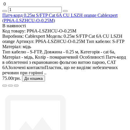
0
Патч-корд 0.25м S/FTP Cat 6A CU LSZH orange Cablexpert
(PP6A-LSZHCU-O-0.25M)
В наявності
Код товару:
PP6A-LSZHCU-O-0.25M
Виробник:
Cablexpert
Модель:
0.25м S/FTP Cat 6A CU LSZH
orange
Артикул:
PP6A-LSZHCU-O-0.25M
Тип кабелю:
S-FTP
Матеріал:
мідь
Тип кабелю - S-FTP, Довжина - 0.25 м, Категорія - cat 6a,
Матеріал - мідь, Колір - помаранчевий Особливості Патч-корд
в обплетенні з екранованою фольгою витою парою, CAT
6AЗолочені контактиПластик, що не виділяє небезпечних
речовин при горінні ..
75.00грн.
До кошика