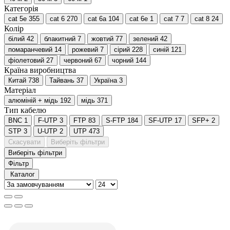
Категорія
cat 5e
355
cat 6
270
cat 6a
104
cat 6e
1
cat 7
7
cat 8
24
Колір
білий
42
блакитний
7
жовтий
77
зелений
42
помаранчевий
14
рожевий
7
сірий
228
синій
121
фіолетовий
27
червоний
67
чорний
144
Країна виробництва
Китай
738
Тайвань
37
Україна
3
Матеріал
алюміній + мідь
192
мідь
371
Тип кабелю
BNC
1
F-UTP
3
FTP
83
S-FTP
184
SF-UTP
17
SFP+
2
STP
3
U-UTP
2
UTP
473
Скасувати
Виберіть фільтри
Виберіть фільтри
Фільтр
Каталог