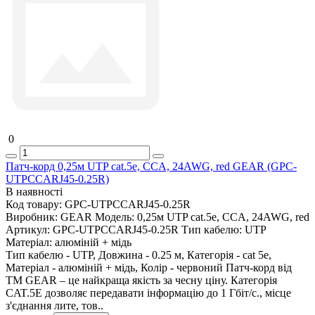
0
Патч-корд 0,25м UTP cat.5e, CCA, 24AWG, red GEAR (GPC-
UTPCCARJ45-0.25R)
В наявності
Код товару:
GPC-UTPCCARJ45-0.25R
Виробник:
GEAR
Модель:
0,25м UTP cat.5e, CCA, 24AWG, red
Артикул:
GPC-UTPCCARJ45-0.25R
Тип кабелю:
UTP
Матеріал:
алюміній + мідь
Тип кабелю - UTP, Довжина - 0.25 м, Категорія - cat 5e,
Матеріал - алюміній + мідь, Колір - червоний Патч-корд від
ТМ GEAR – це найкраща якість за чесну ціну. Категорія
CAT.5E дозволяє передавати інформацію до 1 Гбіт/с., місце
з'єднання лите, тов..