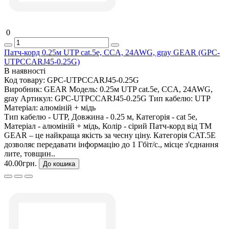
0
Патч-корд 0.25м UTP cat.5e, CCA, 24AWG, gray GEAR (GPC-
UTPCCARJ45-0.25G)
В наявності
Код товару:
GPC-UTPCCARJ45-0.25G
Виробник:
GEAR
Модель:
0.25м UTP cat.5e, CCA, 24AWG,
gray
Артикул:
GPC-UTPCCARJ45-0.25G
Тип кабелю:
UTP
Матеріал:
алюміній + мідь
Тип кабелю - UTP, Довжина - 0.25 м, Категорія - cat 5e,
Матеріал - алюміній + мідь, Колір - сірий Патч-корд від ТМ
GEAR – це найкраща якість за чесну ціну. Категорія CAT.5E
дозволяє передавати інформацію до 1 Гбіт/с., місце з'єднання
лите, товщин..
40.00грн.
До кошика