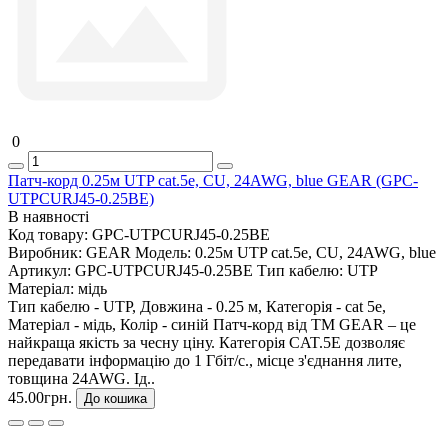
0
Патч-корд 0.25м UTP cat.5e, CU, 24AWG, blue GEAR (GPC-
UTPCURJ45-0.25BE)
В наявності
Код товару:
GPC-UTPCURJ45-0.25BE
Виробник:
GEAR
Модель:
0.25м UTP cat.5e, CU, 24AWG, blue
Артикул:
GPC-UTPCURJ45-0.25BE
Тип кабелю:
UTP
Матеріал:
мідь
Тип кабелю - UTP, Довжина - 0.25 м, Категорія - cat 5e,
Матеріал - мідь, Колір - синій Патч-корд від ТМ GEAR – це
найкраща якість за чесну ціну. Категорія CAT.5E дозволяє
передавати інформацію до 1 Гбіт/с., місце з'єднання лите,
товщина 24AWG. Ід..
45.00грн.
До кошика