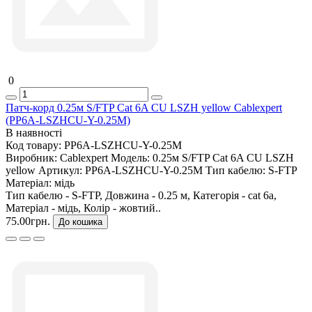
0
Патч-корд 0.25м S/FTP Cat 6A CU LSZH yellow Cablexpert
(PP6A-LSZHCU-Y-0.25M)
В наявності
Код товару:
PP6A-LSZHCU-Y-0.25M
Виробник:
Cablexpert
Модель:
0.25м S/FTP Cat 6A CU LSZH
yellow
Артикул:
PP6A-LSZHCU-Y-0.25M
Тип кабелю:
S-FTP
Матеріал:
мідь
Тип кабелю - S-FTP, Довжина - 0.25 м, Категорія - cat 6a,
Матеріал - мідь, Колір - жовтий..
75.00грн.
До кошика