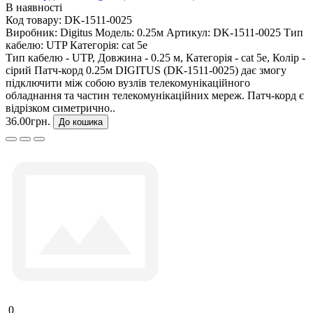
В наявності
Код товару:
DK-1511-0025
Виробник:
Digitus
Модель:
0.25м
Артикул:
DK-1511-0025
Тип
кабелю:
UTP
Категорія:
cat 5e
Тип кабелю - UTP, Довжина - 0.25 м, Категорія - cat 5e, Колір -
сірий Патч-корд 0.25м DIGITUS (DK-1511-0025) дає змогу
підключити між собою вузлів телекомунікаційного
обладнання та частин телекомунікаційних мереж. Патч-корд є
відрізком симетрично..
36.00грн.
До кошика
0