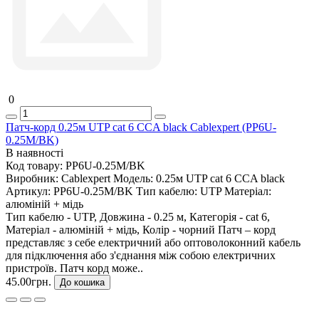
0
Патч-корд 0.25м UTP cat 6 CCA black Cablexpert (PP6U-
0.25M/BK)
В наявності
Код товару:
PP6U-0.25M/BK
Виробник:
Cablexpert
Модель:
0.25м UTP cat 6 CCA black
Артикул:
PP6U-0.25M/BK
Тип кабелю:
UTP
Матеріал:
алюміній + мідь
Тип кабелю - UTP, Довжина - 0.25 м, Категорія - cat 6,
Матеріал - алюміній + мідь, Колір - чорний Патч – корд
представляє з себе електричний або оптоволоконний кабель
для підключення або з'єднання між собою електричних
пристроїв. Патч корд може..
45.00грн.
До кошика