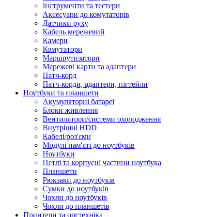
Інструменти та тестери
Аксесуари до комутаторів
Датчики руху
Кабель мережевий
Камери
Комутатори
Маршрутизатори
Мережеві карти та адаптери
Патч-корд
Патч-корди, адаптери, пігтейли
Ноутбуки та планшети
Акумуляторні батареї
Блоки живлення
Вентилятори/системи охолодження
Внутрішні HDD
Кабелі/роз'єми
Модулі пам'яті до ноутбуків
Ноутбуки
Петлі та корпусні частини ноутбука
Планшети
Рюкзаки до ноутбуків
Сумки до ноутбуків
Чохли до ноутбуків
Чохли до планшетів
Принтери та оргтехніка