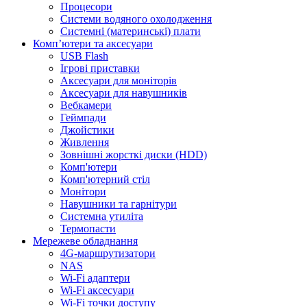
Процесори
Системи водяного охолодження
Системні (материнські) плати
Компʼютери та аксесуари
USB Flash
Ігрові приставки
Аксесуари для моніторів
Аксесуари для навушників
Вебкамери
Геймпади
Джойстики
Живлення
Зовнішні жорсткі диски (HDD)
Комп'ютери
Комп'ютерний стіл
Монітори
Навушники та гарнітури
Системна утиліта
Термопасти
Мережеве обладнання
4G-маршрутизатори
NAS
Wi-Fi адаптери
Wi-Fi аксесуари
Wi-Fi точки доступу