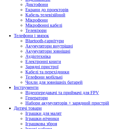
Диктофони
Екрани до проекторів
Кабель телевізійний
Мікрофони
Мікрофонні кабелі
Телевізори
Телефони і звязок
Bluetooth-гарнітури
Акумулятори внутрішні
Акумулятори зовнішні
Аудіотехніка
Електронні книги
Зарядні пристрої
Кабелі та перехідники
Телефони мобільні
Чохли для зовнішніх батарей
Інструменти
Відеопередавачі та приймачі для FPV
Генератори
Набори акумуляторів + зарядний пристрій
Дитячі товари
Іграшки для малят
Іграшки-нічники
Іграшкова зброя
Ігрові набори