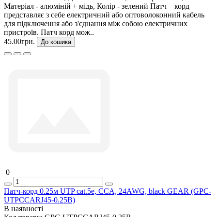
Матеріал - алюміній + мідь, Колір - зелений Патч – корд
представляє з себе електричний або оптоволоконний кабель
для підключення або з'єднання між собою електричних
пристроїв. Патч корд мож..
45.00грн.
До кошика
0
Патч-корд 0.25м UTP cat.5e, CCA, 24AWG, black GEAR (GPC-
UTPCCARJ45-0.25B)
В наявності