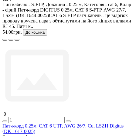
Тип кабелю - S-FTP, Довжина - 0.25 м, Категорія - cat 6, Колір
- сірий Патч-корд DIGITUS 0.25м, CAT 6 S-FTP, AWG 27/7,
LSZH (DK-1644-0025)CAT 6 S-FTP патч-кабель - це відрізок
проводу кручена пара з обтиснутими на його кінцях вилками
RJ-45. Патч-к..
54.00грн.
До кошика
0
Патч-корд 0.25м, CAT 6 UTP, AWG 26/7, Cu, LSZH Digitus
(DK-1617-0025)