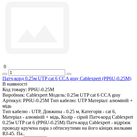
0
Патч-корд 0.25м UTP cat 6 CCA gray Cablexpert (PP6U-0.25M)
В наявності
Код товару:
PP6U-0.25M
Виробник:
Cablexpert
Модель:
0.25м UTP cat 6 CCA gray
Артикул:
PP6U-0.25M
Тип кабелю:
UTP
Матеріал:
алюміній +
мідь
Тип кабелю - UTP, Довжина - 0.25 м, Категорія - cat 6,
Матеріал - алюміній + мідь, Колір - сірий Патч-корд Cablexpert
0.25м UTP cat 6 (PP6U-0.25M) Патч-корд Cablexpert - відрізок
проводу кручена пара з обтиснутими на його кінцях вилками
RJ-45. Па..