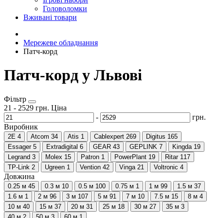
Головоломки
Вживані товари
Мережеве обладнання
Патч-корд
Патч-корд у Львові
Фільтр
21
-
2529
грн.
Ціна
-
грн.
Виробник
2E
4
Atcom
34
Atis
1
Cablexpert
269
Digitus
165
Essager
5
Extradigital
6
GEAR
43
GEPLINK
7
Kingda
19
Legrand
3
Molex
15
Patron
1
PowerPlant
19
Ritar
117
TP-Link
2
Ugreen
1
Vention
42
Vinga
21
Voltronic
4
Довжина
0.25 м
45
0.3 м
10
0.5 м
100
0.75 м
1
1 м
99
1.5 м
37
1.6 м
1
2 м
96
3 м
107
5 м
91
7 м
10
7.5 м
15
8 м
4
10 м
40
15 м
37
20 м
31
25 м
18
30 м
27
35 м
3
40 м
2
50 м
3
60 м
1