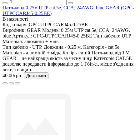
Патч-корд 0.25м UTP cat.5e, CCA, 24AWG, blue GEAR (GPC-
UTPCCARJ45-0.25BE)
В наявності
Код товару:
GPC-UTPCCARJ45-0.25BE
Виробник:
GEAR
Модель:
0.25м UTP cat.5e, CCA, 24AWG,
blue
Артикул:
GPC-UTPCCARJ45-0.25BE
Тип кабелю:
UTP
Матеріал:
алюміній + мідь
Тип кабелю - UTP, Довжина - 0.25 м, Категорія - cat 5e,
Матеріал - алюміній + мідь, Колір - синій Патч-корд від ТМ
GEAR – це найкраща якість за чесну ціну. Категорія CAT.5E
дозволяє передавати інформацію до 1 Гбіт/с., місце з'єднання
лите, товщин..
40.00грн.
До кошика