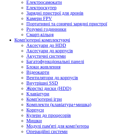
Електросамокати
Електроскутер
Зарядні пристрої для дронів
Камери FPV
Портативні та сонячні зарядні пристрої
Розумні годинники
Смарт-кільця
Комп'ютерні комплектуючі
Аксесуари до HDD
Аксесуари до корпусів
Акустичні системи
Багатофункціональні панелі
Блоки живлення
Відеокарти
Вентилятори до корпусів
Внутрішні SSD
Жорсткі диски (HDD)
Клавіатури
Комп'ютерні ігри
Комплекти (клавіатура+мишка)
Корпуси
Кулери до процесорів
Мишки
Модулі пам'яті для комп'ютера
Операційні системи