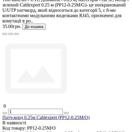
зелений Cablexpert 0.25 м (PP12-0.25M/G)- це неекранований
U/UTP патчкорд, який відноситься до категорії 5, c 8-ми
контактними модульними виделками RJ45, призначені для
комутації в ро..
35.00грн.
До кошика
0
Патч-корд 0.25м Cablexpert (PP12-0.25M/O)
В наявності
Код товару:
PP12-0.25M/O