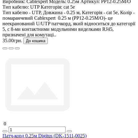
Виробник:
Cablexpert
Модель:
0.25м
Артикул:
PP12-0.25M/O
Тип кабелю:
UTP
Категорія:
cat 5e
Тип кабелю - UTP, Довжина - 0.25 м, Категорія - cat 5e, Колір -
помаранчевий Cablexpert 0.25 м (PP12-0.25M/O)- це
неекранований U/UTP патчкорд, який відноситься до категорії
5, c 8-ми контактними модульними виделками RJ45,
призначені для комутаці..
35.00грн.
До кошика
0
Патч-корд 0.25м Digitus (DK-1511-0025)