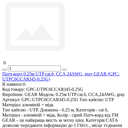
0
Патч-корд 0.25м UTP cat.6, CCA,24AWG, gray GEAR (GPC-
UTPC6CCARJ45-0.25G)
В наявності
Код товару:
GPC-UTPC6CCARJ45-0.25G
Виробник:
GEAR
Модель:
0.25м UTP cat.6, CCA,24AWG, gray
Артикул:
GPC-UTPC6CCARJ45-0.25G
Тип кабелю:
UTP
Матеріал:
алюміній + мідь
Тип кабелю - UTP, Довжина - 0.25 м, Категорія - cat 6,
Матеріал - алюміній + мідь, Колір - сірий Патч-корд від ТМ
GEAR – це найкраща якість за чесну ціну. Категорія CAT.6
дозволяє передавати інформацію до 1 Гбіт/с., місце з'єднання