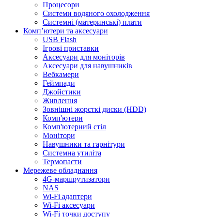
Процесори
Системи водяного охолодження
Системні (материнські) плати
Компʼютери та аксесуари
USB Flash
Ігрові приставки
Аксесуари для моніторів
Аксесуари для навушників
Вебкамери
Геймпади
Джойстики
Живлення
Зовнішні жорсткі диски (HDD)
Комп'ютери
Комп'ютерний стіл
Монітори
Навушники та гарнітури
Системна утиліта
Термопасти
Мережеве обладнання
4G-маршрутизатори
NAS
Wi-Fi адаптери
Wi-Fi аксесуари
Wi-Fi точки доступу