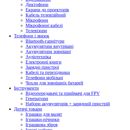
Диктофони
Екрани до проекторів
Кабель телевізійний
Мікрофони
Мікрофонні кабелі
Телевізори
Телефони і звязок
Bluetooth-гарнітури
Акумулятори внутрішні
Акумулятори зовнішні
Аудіотехніка
Електронні книги
Зарядні пристрої
Кабелі та перехідники
Телефони мобільні
Чохли для зовнішніх батарей
Інструменти
Відеопередавачі та приймачі для FPV
Генератори
Набори акумуляторів + зарядний пристрій
Дитячі товари
Іграшки для малят
Іграшки-нічники
Іграшкова зброя
Ігрові набори