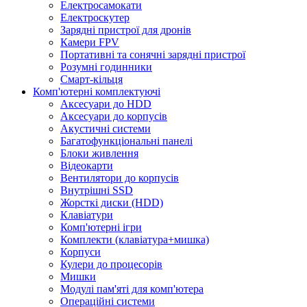
Електросамокати
Електроскутер
Зарядні пристрої для дронів
Камери FPV
Портативні та сонячні зарядні пристрої
Розумні годинники
Смарт-кільця
Комп'ютерні комплектуючі
Аксесуари до HDD
Аксесуари до корпусів
Акустичні системи
Багатофункціональні панелі
Блоки живлення
Відеокарти
Вентилятори до корпусів
Внутрішні SSD
Жорсткі диски (HDD)
Клавіатури
Комп'ютерні ігри
Комплекти (клавіатура+мишка)
Корпуси
Кулери до процесорів
Мишки
Модулі пам'яті для комп'ютера
Операційні системи