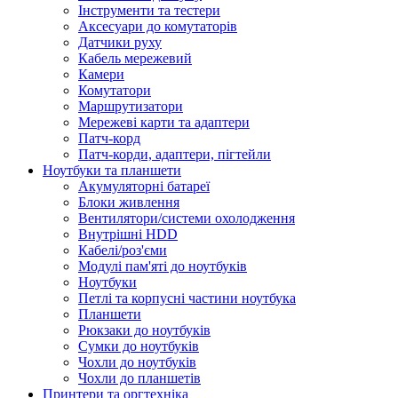
Інструменти та тестери
Аксесуари до комутаторів
Датчики руху
Кабель мережевий
Камери
Комутатори
Маршрутизатори
Мережеві карти та адаптери
Патч-корд
Патч-корди, адаптери, пігтейли
Ноутбуки та планшети
Акумуляторні батареї
Блоки живлення
Вентилятори/системи охолодження
Внутрішні HDD
Кабелі/роз'єми
Модулі пам'яті до ноутбуків
Ноутбуки
Петлі та корпусні частини ноутбука
Планшети
Рюкзаки до ноутбуків
Сумки до ноутбуків
Чохли до ноутбуків
Чохли до планшетів
Принтери та оргтехніка