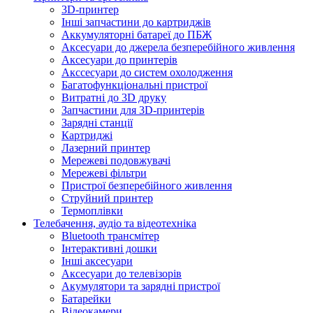
3D-принтер
Інші запчастини до картриджів
Аккумуляторні батареї до ПБЖ
Аксесуари до джерела безперебійного живлення
Аксесуари до принтерів
Акссесуари до систем охолодження
Багатофункціональні пристрої
Витратні до 3D друку
Запчастини для 3D-принтерів
Зарядні станції
Картриджі
Лазерний принтер
Мережеві подовжувачі
Мережеві фільтри
Пристрої безперебійного живлення
Струйний принтер
Термоплівки
Телебачення, аудіо та відеотехніка
Bluetooth трансмітер
Інтерактивні дошки
Інші аксесуари
Аксесуари до телевізорів
Акумулятори та зарядні пристрої
Батарейки
Відеокамери