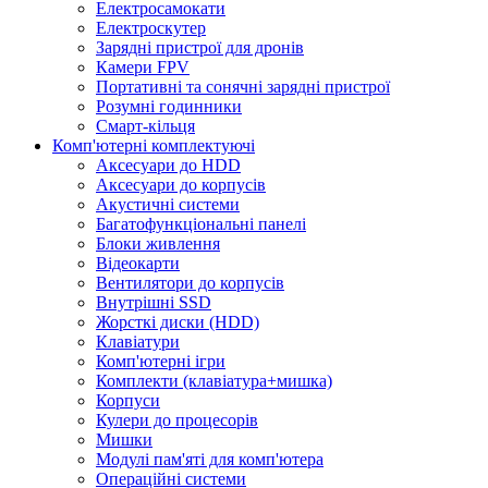
Електросамокати
Електроскутер
Зарядні пристрої для дронів
Камери FPV
Портативні та сонячні зарядні пристрої
Розумні годинники
Смарт-кільця
Комп'ютерні комплектуючі
Аксесуари до HDD
Аксесуари до корпусів
Акустичні системи
Багатофункціональні панелі
Блоки живлення
Відеокарти
Вентилятори до корпусів
Внутрішні SSD
Жорсткі диски (HDD)
Клавіатури
Комп'ютерні ігри
Комплекти (клавіатура+мишка)
Корпуси
Кулери до процесорів
Мишки
Модулі пам'яті для комп'ютера
Операційні системи