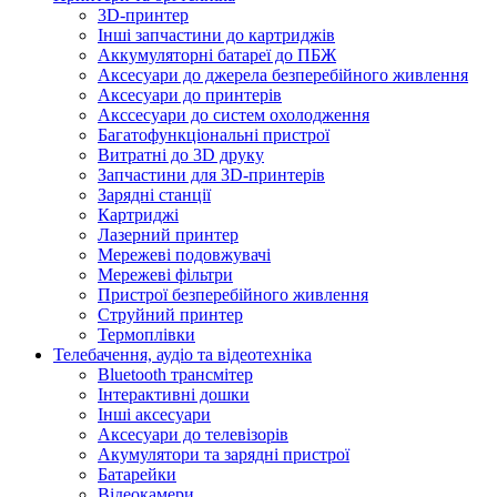
3D-принтер
Інші запчастини до картриджів
Аккумуляторні батареї до ПБЖ
Аксесуари до джерела безперебійного живлення
Аксесуари до принтерів
Акссесуари до систем охолодження
Багатофункціональні пристрої
Витратні до 3D друку
Запчастини для 3D-принтерів
Зарядні станції
Картриджі
Лазерний принтер
Мережеві подовжувачі
Мережеві фільтри
Пристрої безперебійного живлення
Струйний принтер
Термоплівки
Телебачення, аудіо та відеотехніка
Bluetooth трансмітер
Інтерактивні дошки
Інші аксесуари
Аксесуари до телевізорів
Акумулятори та зарядні пристрої
Батарейки
Відеокамери