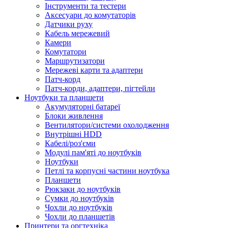
Інструменти та тестери
Аксесуари до комутаторів
Датчики руху
Кабель мережевий
Камери
Комутатори
Маршрутизатори
Мережеві карти та адаптери
Патч-корд
Патч-корди, адаптери, пігтейли
Ноутбуки та планшети
Акумуляторні батареї
Блоки живлення
Вентилятори/системи охолодження
Внутрішні HDD
Кабелі/роз'єми
Модулі пам'яті до ноутбуків
Ноутбуки
Петлі та корпусні частини ноутбука
Планшети
Рюкзаки до ноутбуків
Сумки до ноутбуків
Чохли до ноутбуків
Чохли до планшетів
Принтери та оргтехніка