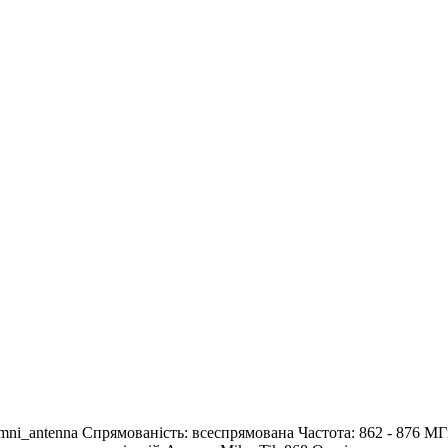
ni_antenna
Спрямованість:
всеспрямована
Частота:
862 - 876 М