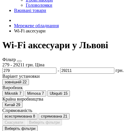
Головоломки
Вживані товари
Мережеве обладнання
Wi-Fi аксесуари
Wi-Fi аксесуари у Львові
Фільтр
279
-
29211
грн.
Ціна
-
грн.
Варіант установки
зовнішній
22
Виробник
Mikrotik
7
Mimosa
7
Ubiquiti
15
Країна виробництва
Китай
29
Спрямованість
всеспрямована
8
спрямована
21
Скасувати
Виберіть фільтри
Виберіть фільтри