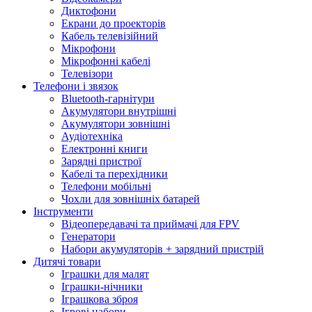
Диктофони
Екрани до проекторів
Кабель телевізійний
Мікрофони
Мікрофонні кабелі
Телевізори
Телефони і звязок
Bluetooth-гарнітури
Акумулятори внутрішні
Акумулятори зовнішні
Аудіотехніка
Електронні книги
Зарядні пристрої
Кабелі та перехідники
Телефони мобільні
Чохли для зовнішніх батарей
Інструменти
Відеопередавачі та приймачі для FPV
Генератори
Набори акумуляторів + зарядний пристрій
Дитячі товари
Іграшки для малят
Іграшки-нічники
Іграшкова зброя
Ігрові набори