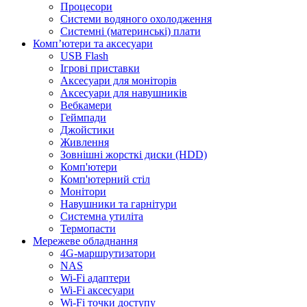
Процесори
Системи водяного охолодження
Системні (материнські) плати
Компʼютери та аксесуари
USB Flash
Ігрові приставки
Аксесуари для моніторів
Аксесуари для навушників
Вебкамери
Геймпади
Джойстики
Живлення
Зовнішні жорсткі диски (HDD)
Комп'ютери
Комп'ютерний стіл
Монітори
Навушники та гарнітури
Системна утиліта
Термопасти
Мережеве обладнання
4G-маршрутизатори
NAS
Wi-Fi адаптери
Wi-Fi аксесуари
Wi-Fi точки доступу