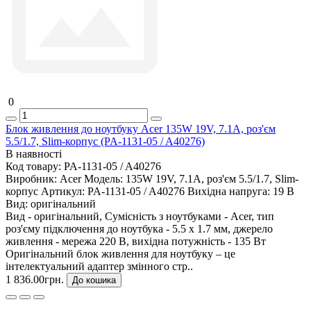
0
Блок живлення до ноутбуку Acer 135W 19V, 7.1A, роз'єм
5.5/1.7, Slim-корпус (PA-1131-05 / A40276)
В наявності
Код товару:
PA-1131-05 / A40276
Виробник:
Acer
Модель:
135W 19V, 7.1A, роз'єм 5.5/1.7, Slim-
корпус
Артикул:
PA-1131-05 / A40276
Вихідна напруга:
19 В
Вид:
оригінальний
Вид - оригінальний, Сумісність з ноутбуками - Acer, тип
роз'єму підключення до ноутбука - 5.5 x 1.7 мм, джерело
живлення - мережа 220 В, вихідна потужність - 135 Вт
Оригінальний блок живлення для ноутбуку – це
інтелектуальний адаптер змінного стр..
1 836.00грн.
До кошика