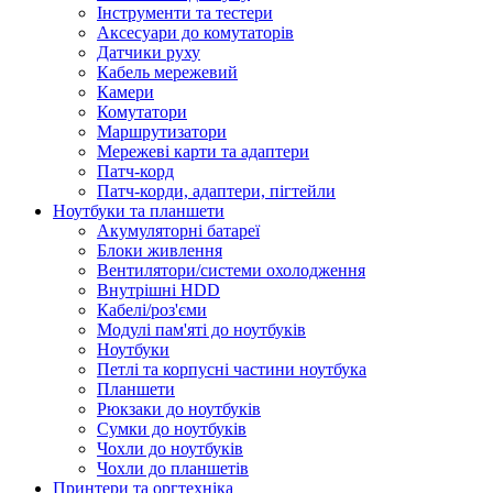
Інструменти та тестери
Аксесуари до комутаторів
Датчики руху
Кабель мережевий
Камери
Комутатори
Маршрутизатори
Мережеві карти та адаптери
Патч-корд
Патч-корди, адаптери, пігтейли
Ноутбуки та планшети
Акумуляторні батареї
Блоки живлення
Вентилятори/системи охолодження
Внутрішні HDD
Кабелі/роз'єми
Модулі пам'яті до ноутбуків
Ноутбуки
Петлі та корпусні частини ноутбука
Планшети
Рюкзаки до ноутбуків
Сумки до ноутбуків
Чохли до ноутбуків
Чохли до планшетів
Принтери та оргтехніка