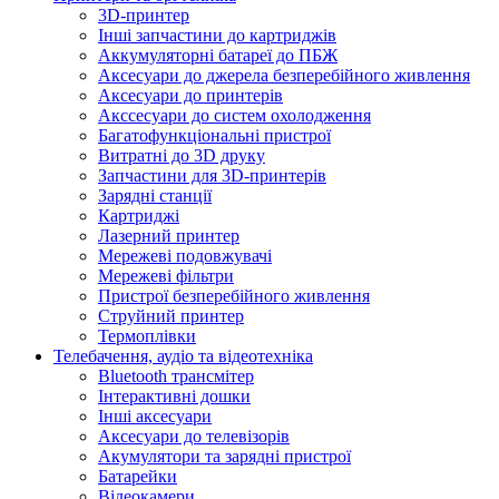
3D-принтер
Інші запчастини до картриджів
Аккумуляторні батареї до ПБЖ
Аксесуари до джерела безперебійного живлення
Аксесуари до принтерів
Акссесуари до систем охолодження
Багатофункціональні пристрої
Витратні до 3D друку
Запчастини для 3D-принтерів
Зарядні станції
Картриджі
Лазерний принтер
Мережеві подовжувачі
Мережеві фільтри
Пристрої безперебійного живлення
Струйний принтер
Термоплівки
Телебачення, аудіо та відеотехніка
Bluetooth трансмітер
Інтерактивні дошки
Інші аксесуари
Аксесуари до телевізорів
Акумулятори та зарядні пристрої
Батарейки
Відеокамери