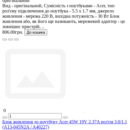
оригінальний
Вид - оригінальний, Сумісність з ноутбуками - Acer, тип
роз'єму підключення до ноутбука - 5.5 x 1.7 мм, джерело
живлення - мережа 220 В, вихідна потужність - 30 Вт Блок
живлення або, як його ще називають, мережевий адаптер - це
зовнішнє пристрій, ..
806.00грн.
До кошика
0
Блок живлення до ноутбуку Acer 45W 19V 2.37A роз'єм 3.0/1.1
(A13-045N2A / A40227)