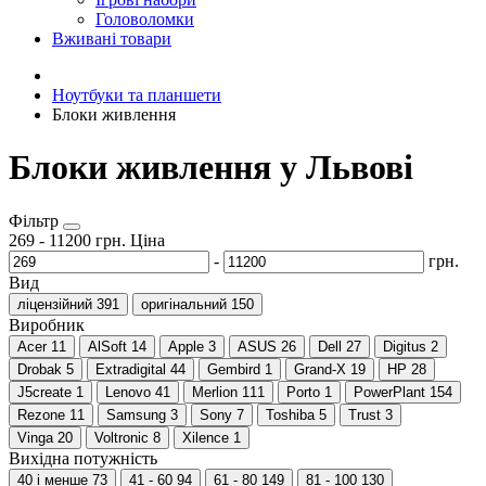
Головоломки
Вживані товари
Ноутбуки та планшети
Блоки живлення
Блоки живлення у Львові
Фільтр
269
-
11200
грн.
Ціна
-
грн.
Вид
ліцензійний
391
оригінальний
150
Виробник
Acer
11
AlSoft
14
Apple
3
ASUS
26
Dell
27
Digitus
2
Drobak
5
Extradigital
44
Gembird
1
Grand-X
19
HP
28
J5create
1
Lenovo
41
Merlion
111
Porto
1
PowerPlant
154
Rezone
11
Samsung
3
Sony
7
Toshiba
5
Trust
3
Vinga
20
Voltronic
8
Xilence
1
Вихідна потужність
40 і менше
73
41 - 60
94
61 - 80
149
81 - 100
130