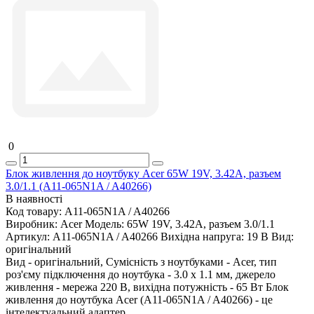
0
Блок живлення до ноутбуку Acer 65W 19V, 3.42A, разъем
3.0/1.1 (A11-065N1A / A40266)
В наявності
Код товару:
A11-065N1A / A40266
Виробник:
Acer
Модель:
65W 19V, 3.42A, разъем 3.0/1.1
Артикул:
A11-065N1A / A40266
Вихідна напруга:
19 В
Вид:
оригінальний
Вид - оригінальний, Сумісність з ноутбуками - Acer, тип
роз'єму підключення до ноутбука - 3.0 x 1.1 мм, джерело
живлення - мережа 220 В, вихідна потужність - 65 Вт Блок
живлення до ноутбука Acer (A11-065N1A / A40266) - це
інтелектуальний адаптер ..