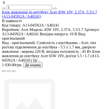
0
Блок живлення до ноутбуку Acer 45W 19V, 2.37A, 5.5/1.7
(A13-045N2A / A40241)
В наявності
Код товару:
A13-045N2A / A40241
Виробник:
Acer
Модель:
45W 19V, 2.37A, 5.5/1.7
Артикул:
A13-045N2A / A40241
Вихідна напруга:
19 В
Вид:
оригінальний
Вид - оригінальний, Сумісність з ноутбуками - Acer, тип
роз'єму підключення до ноутбука - 5.5 x 1.7 мм, джерело
живлення - мережа 220 В, вихідна потужність - 45 Вт Блок
живлення до ноутбуку Acer 65W 19V, роз'єм 5.5 / 1.7 (A13-
045N2A / A40241) Це ..
1 030.00грн.
До кошика