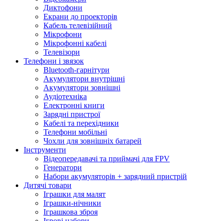
Диктофони
Екрани до проекторів
Кабель телевізійний
Мікрофони
Мікрофонні кабелі
Телевізори
Телефони і звязок
Bluetooth-гарнітури
Акумулятори внутрішні
Акумулятори зовнішні
Аудіотехніка
Електронні книги
Зарядні пристрої
Кабелі та перехідники
Телефони мобільні
Чохли для зовнішніх батарей
Інструменти
Відеопередавачі та приймачі для FPV
Генератори
Набори акумуляторів + зарядний пристрій
Дитячі товари
Іграшки для малят
Іграшки-нічники
Іграшкова зброя
Ігрові набори