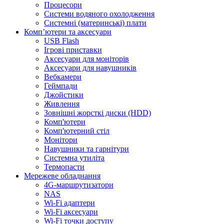
Процесори
Системи водяного охолодження
Системні (материнські) плати
Компʼютери та аксесуари
USB Flash
Ігрові приставки
Аксесуари для моніторів
Аксесуари для навушників
Вебкамери
Геймпади
Джойстики
Живлення
Зовнішні жорсткі диски (HDD)
Комп'ютери
Комп'ютерний стіл
Монітори
Навушники та гарнітури
Системна утиліта
Термопасти
Мережеве обладнання
4G-маршрутизатори
NAS
Wi-Fi адаптери
Wi-Fi аксесуари
Wi-Fi точки доступу