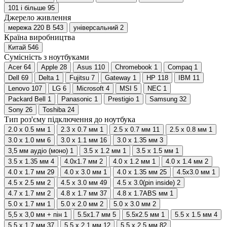
101 і більше
95
Джерело живлення
мережа 220 В
543
універсальний
2
Країна виробництва
Китай
546
Сумісність з ноутбуками
Acer
64
Apple
28
Asus
110
Chromebook
1
Compaq
1
Dell
69
Delta
1
Fujitsu
7
Gateway
1
HP
118
IBM
11
Lenovo
107
LG
6
Microsoft
4
MSI
5
NEC
1
Packard Bell
1
Panasonic
1
Prestigio
1
Samsung
32
Sony
26
Toshiba
24
Тип роз'єму підключення до ноутбука
2.0 x 0.5 мм
1
2.3 x 0.7 мм
1
2.5 x 0.7 мм
11
2.5 x 0.8 мм
1
3.0 x 1.0 мм
6
3.0 x 1.1 мм
16
3.0 x 1.35 мм
3
3,5 мм аудіо (моно)
1
3.5 x 1.2 мм
1
3.5 x 1.5 мм
1
3.5 х 1.35 мм
4
4.0х1.7 мм
2
4.0 x 1.2 мм
1
4.0 x 1.4 мм
2
4.0 x 1.7 мм
29
4.0 x 3.0 мм
1
4.0 x 1.35 мм
25
4.5x3.0 мм
1
4.5 x 2.5 мм
2
4.5 x 3.0 мм
49
4.5 х 3.0(pin inside)
2
4.7 x 1.7 мм
2
4.8 x 1.7 мм
37
4.8 x 1.7ABS мм
1
5.0 x 1.7 мм
1
5.0 x 2.0 мм
2
5.0 x 3.0 мм
2
5,5 x 3,0 мм + пін
1
5.5х1.7 мм
5
5.5х2.5 мм
1
5.5 x 1.5 мм
4
5.5 x 1.7 мм
37
5.5 x 2.1 мм
12
5.5 x 2.5 мм
82