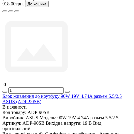
918.00грн.
До кошика
0
Блок живлення до ноутбуку 90W 19V 4.74A разъем 5.5/2.5
ASUS (ADP-90SB)
В наявності
Код товару:
ADP-90SB
Виробник:
ASUS
Модель:
90W 19V 4.74A разъем 5.5/2.5
Артикул:
ADP-90SB
Вихідна напруга:
19 В
Вид:
оригінальний
Вид - оригінальний, Сумісність з ноутбуками - Asus, тип