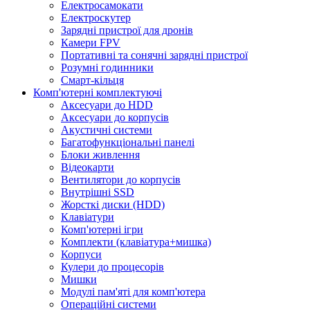
Електросамокати
Електроскутер
Зарядні пристрої для дронів
Камери FPV
Портативні та сонячні зарядні пристрої
Розумні годинники
Смарт-кільця
Комп'ютерні комплектуючі
Аксесуари до HDD
Аксесуари до корпусів
Акустичні системи
Багатофункціональні панелі
Блоки живлення
Відеокарти
Вентилятори до корпусів
Внутрішні SSD
Жорсткі диски (HDD)
Клавіатури
Комп'ютерні ігри
Комплекти (клавіатура+мишка)
Корпуси
Кулери до процесорів
Мишки
Модулі пам'яті для комп'ютера
Операційні системи