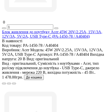
0
Блок живлення до ноутбуку Acer 45W 20V/2.25A, 15V/3A,
12V/3A, 5V/2A, USB Type-C (PA-1450-78 / A40404)
В наявності
Код товару:
PA-1450-78 / A40404
Виробник:
Acer
Модель:
45W 20V/2.25A, 15V/3A, 12V/3A,
5V/2A, USB Type-C
Артикул:
PA-1450-78 / A40404
Вихідна
напруга:
20 В
Вид:
оригінальний
Вид - оригінальний, Сумісність з ноутбуками - Acer, тип
роз'єму підключення до ноутбука - USB Type-C, джерело
живлення - мережа 220 В, вихідна потужність - 45 Вт..
1 478.00грн.
До кошика