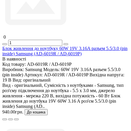
0
Блок живлення до ноутбуку 60W 19V 3.16A разъем 5.5/3.0 (pin
inside) Samsung (AD-6019R / AD-6019P)
В наявності
Код товару:
AD-6019R / AD-6019P
Виробник:
Samsung
Модель:
60W 19V 3.16A разъем 5.5/3.0
(pin inside)
Артикул:
AD-6019R / AD-6019P
Вихідна напруга:
19 В
Вид:
оригінальний
Вид - оригінальний, Сумісність з ноутбуками - Samsung, тип
роз'єму підключення до ноутбука - 5.5 x 3.0 мм, джерело
живлення - мережа 220 В, вихідна потужність - 60 Вт Блок
живлення до ноутбука 19V 60W 3.16 A роз'єм 5.5/3.0 (pin
inside) Samsung (AD..
940.00грн.
До кошика