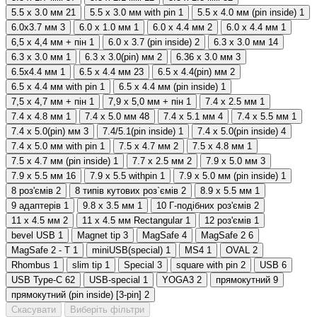
5.5 x 3.0 мм
21
5.5 x 3.0 мм with pin
1
5.5 x 4.0 мм (pin inside)
1
6.0x3.7 мм
3
6.0 x 1.0 мм
1
6.0 x 4.4 мм
2
6.0 х 4.4 мм
1
6,5 x 4,4 мм + пін
1
6.0 х 3.7 (pin inside)
2
6.3 x 3.0 мм
14
6.3 х 3.0 мм
1
6.3 x 3.0(pin) мм
2
6.36 x 3.0 мм
3
6.5x4.4 мм
1
6.5 x 4.4 мм
23
6.5 x 4.4(pin) мм
2
6.5 x 4.4 мм with pin
1
6.5 x 4.4 мм (pin inside)
1
7,5 x 4,7 мм + пін
1
7,9 x 5,0 мм + пін
1
7.4 x 2.5 мм
1
7.4 x 4.8 мм
1
7.4 x 5.0 мм
48
7.4 x 5.1 мм
4
7.4 x 5.5 мм
1
7.4 x 5.0(pin) мм
3
7.4/5.1(pin inside)
1
7.4 х 5.0(pin inside)
4
7.4 x 5.0 мм with pin
1
7.5 x 4.7 мм
2
7.5 x 4.8 мм
1
7.5 x 4.7 мм (pin inside)
1
7.7 x 2.5 мм
2
7.9 x 5.0 мм
3
7.9 x 5.5 мм
16
7.9 x 5.5 withpin
1
7.9 x 5.0 мм (pin inside)
1
8 роз'ємів
2
8 типів кутових роз`ємів
2
8.9 x 5.5 мм
1
9 адаптерів
1
9.8 x 3.5 мм
1
10 Г-подібних роз'ємів
2
11 x 4.5 мм
2
11 x 4.5 мм Rectangular
1
12 роз'ємів
1
bevel USB
1
Magnet tip
3
MagSafe
4
MagSafe 2
6
MagSafe 2 - T
1
miniUSB(special)
1
MS4
1
OVAL
2
Rhombus
1
slim tip
1
Special
3
square with pin
2
USB
6
USB Type-C
62
USB-special
1
YOGA3
2
прямокутний
9
прямокутний (pin inside) [3-pin]
2
Скасувати
Виберіть фільтри