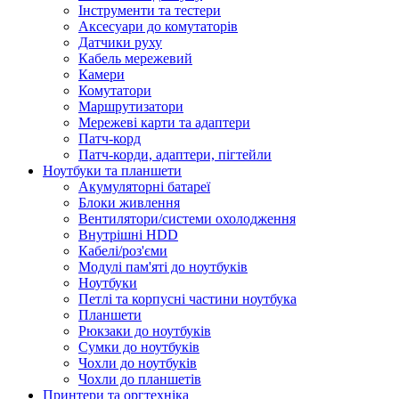
Інструменти та тестери
Аксесуари до комутаторів
Датчики руху
Кабель мережевий
Камери
Комутатори
Маршрутизатори
Мережеві карти та адаптери
Патч-корд
Патч-корди, адаптери, пігтейли
Ноутбуки та планшети
Акумуляторні батареї
Блоки живлення
Вентилятори/системи охолодження
Внутрішні HDD
Кабелі/роз'єми
Модулі пам'яті до ноутбуків
Ноутбуки
Петлі та корпусні частини ноутбука
Планшети
Рюкзаки до ноутбуків
Сумки до ноутбуків
Чохли до ноутбуків
Чохли до планшетів
Принтери та оргтехніка