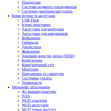
Процесори
Системи водяного охолодження
Системні (материнські) плати
Компʼютери та аксесуари
USB Flash
Ігрові приставки
Аксесуари для моніторів
Аксесуари для навушників
Вебкамери
Геймпади
Джойстики
Живлення
Зовнішні жорсткі диски (HDD)
Комп'ютери
Комп'ютерний стіл
Монітори
Навушники та гарнітури
Системна утиліта
Термопасти
Мережеве обладнання
4G-маршрутизатори
NAS
Wi-Fi адаптери
Wi-Fi аксесуари
Wi-Fi точки доступу