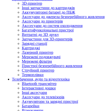
3D-принтер
Інші запчастини до картриджів
Аккумуляторні батареї до ПБЖ
Аксесуари до джерела безперебійного живлення
Аксесуари до принтерів
Акссесуари до систем охолодження
Багатофункціональні пристрої
Витратні до 3D друку
Запчастини для 3D-принтерів
Зарядні станції
Картриджі
Лазерний принтер
Мережеві подовжувачі
Мережеві фільтри
Пристрої безперебійного живлення
Струйний принтер
Термоплівки
Телебачення, аудіо та відеотехніка
Bluetooth трансмітер
Інтерактивні дошки
Інші аксесуари
Аксесуари до телевізорів
Акумулятори та зарядні пристрої
Батарейки
Відеокамери