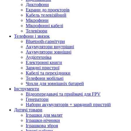
Диктофони
Екрани до проекторів
Кабель телевізійний
Мікрофони
Мікрофонні кабелі
Телевізори
Телефони і звязок
Bluetooth-гарнітури
Акумулятори внутрішні
Акумулятори зовнішні
Аудіотехніка
Електронні книги
Зарядні пристрої
Кабелі та перехідники
Телефони мобільні
Чохли для зовнішніх батарей
Інструменти
Відеопередавачі та приймачі для FPV
Генератори
Набори акумуляторів + зарядний пристрій
Дитячі товари
Іграшки для малят
Іграшки-нічники
Іграшкова зброя
Ігрові набори