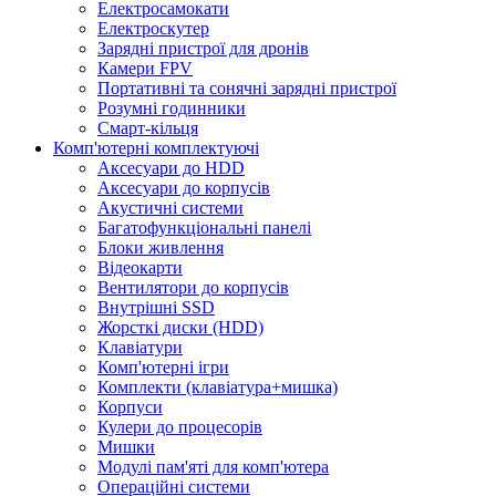
Електросамокати
Електроскутер
Зарядні пристрої для дронів
Камери FPV
Портативні та сонячні зарядні пристрої
Розумні годинники
Смарт-кільця
Комп'ютерні комплектуючі
Аксесуари до HDD
Аксесуари до корпусів
Акустичні системи
Багатофункціональні панелі
Блоки живлення
Відеокарти
Вентилятори до корпусів
Внутрішні SSD
Жорсткі диски (HDD)
Клавіатури
Комп'ютерні ігри
Комплекти (клавіатура+мишка)
Корпуси
Кулери до процесорів
Мишки
Модулі пам'яті для комп'ютера
Операційні системи